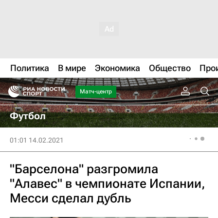
Политика
В мире
Экономика
Общество
Про
Матч-центр
Футбол
01:01 14.02.2021
"Барселона" разгромила
"Алавес" в чемпионате Испании,
Месси сделал дубль