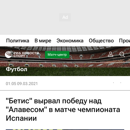
Политика
В мире
Экономика
Общество
Про
Матч-центр
Футбол
01:05 09.03.2021
"Бетис" вырвал победу над
"Алавесом" в матче чемпионата
Испании