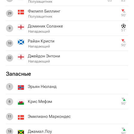
03‎’‎
83‎’‎
Полузащитник
Филипп Биллинг
29
90‎’‎
Полузащитник
Доминик Соланке
9
51‎’‎
Нападающий
Райан Кристи
10
90‎’‎
Нападающий
Джейдон Энтони
32
Нападающий
Запасные
Эрьян Нюланд
1
Крис Мефэм
6
90‎’‎
Эмилиано Маркондес
11
Джамал Лоу
18
90‎’‎