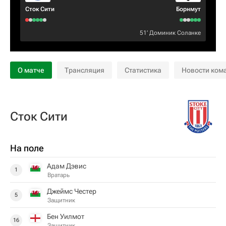
Сток Сити
Борнмут
51‎’‎
Доминик Соланке
О матче
Трансляция
Статистика
Новости ком
Сток Сити
На поле
Адам Дэвис
1
Вратарь
Джеймс Честер
5
Защитник
Бен Уилмот
16
Защитник