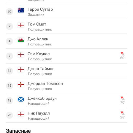
Гарри Суттар
36
Защитник
Том Смит
2
Полузащитник
Джо Аллен
4
Полузащитник
Сэм Клукас
7
60‎’‎
Полузащитник
Джош Таймон
14
Полузащитник
Джордан Томпсон
15
Полузащитник
Джейкоб Браун
18
70‎’‎
Нападающий
Ник Пауэлл
25
28‎’‎
Нападающий
Запасные