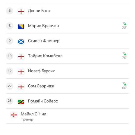
Дэнни Бэтс
6
Марио Вранчич
8
28‎’‎
Стивен Флетчер
9
Тайриз Кэмпбелл
10
70‎’‎
Йозеф Бурсик
12
Сэм Сэрридж
22
60‎’‎
Ромэйн Сойерс
28
Майкл О'Нил
Тренер