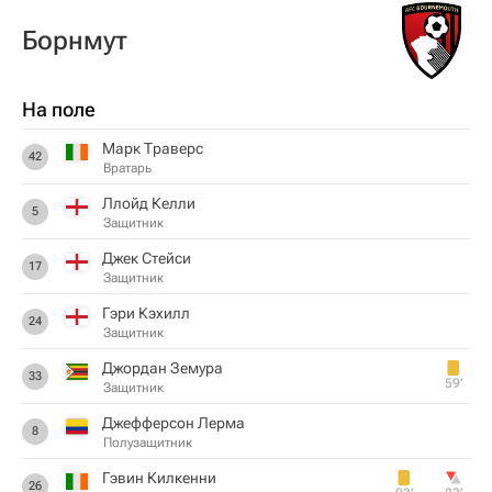
Борнмут
На поле
Марк Траверс
42
Вратарь
Ллойд Келли
5
Защитник
Джек Стейси
17
Защитник
Гэри Кэхилл
24
Защитник
Джордан Земура
33
59‎’‎
Защитник
Джефферсон Лерма
8
Полузащитник
Гэвин Килкенни
26