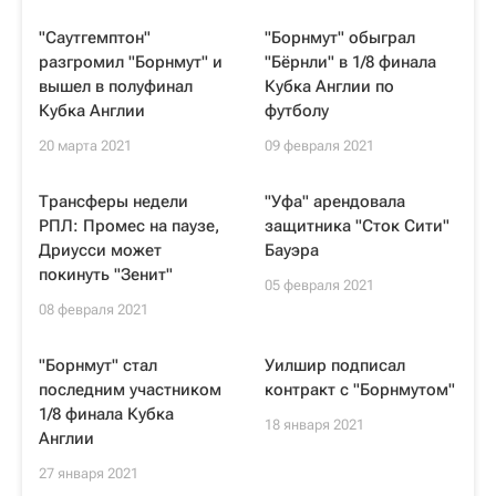
"Саутгемптон"
"Борнмут" обыграл
разгромил "Борнмут" и
"Бёрнли" в 1/8 финала
вышел в полуфинал
Кубка Англии по
Кубка Англии
футболу
20 марта 2021
09 февраля 2021
Трансферы недели
"Уфа" арендовала
РПЛ: Промес на паузе,
защитника "Сток Сити"
Дриусси может
Бауэра
покинуть "Зенит"
05 февраля 2021
08 февраля 2021
"Борнмут" стал
Уилшир подписал
последним участником
контракт с "Борнмутом"
1/8 финала Кубка
18 января 2021
Англии
27 января 2021