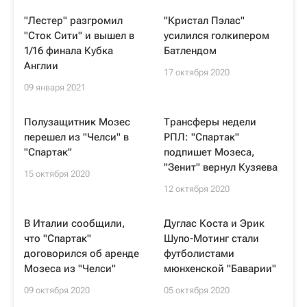
"Лестер" разгромил
"Кристал Пэлас"
"Сток Сити" и вышел в
усилился голкипером
1/16 финала Кубка
Батлендом
Англии
17 октября 2020
09 января 2021
Полузащитник Мозес
Трансферы недели
перешел из "Челси" в
РПЛ: "Спартак"
"Спартак"
подпишет Мозеса,
"Зенит" вернул Кузяева
15 октября 2020
12 октября 2020
В Италии сообщили,
Дуглас Коста и Эрик
что "Спартак"
Шупо-Мотинг стали
договорился об аренде
футболистами
Мозеса из "Челси"
мюнхенской "Баварии"
09 октября 2020
05 октября 2020