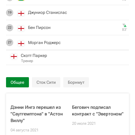
Джуниор Станислас
19
Бен Пирсон
22
83‎’‎
Морган Роджерс
27
Скотт Паркер
Тренер
Общее
Сток Сити
Борнмут
Дэнни Ингз перешел из
Бегович подписал
"Саутгемптона" в "Астон
контракт с "Эвертоном"
Виллу"
20 июля 2021
04 августа 2021