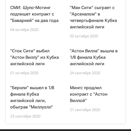
СМИ: Шупо-Мотинг
"Ман Сити" сыграет с
подпишет контракт с
"Арсеналом" в
"Баварией" на два года
четвертьфинале Кубка
английской лиги
04 октября 2020
02 октября 2020
"Сток Сити" выбил
"Астон Вилла" вышла в
"Астон Виллу" из Кубка
1/8 финала Кубка
английской лиги
английской лиги
01 октября 2020
24 сентября 2020
"Бернли" вышел в 1/8
Мингс продлил
финала Кубка
контракт с "Астон
английской лиги,
Виллой"
обыграв "Миллуолл"
21 сентября 2020
23 сентября 2020