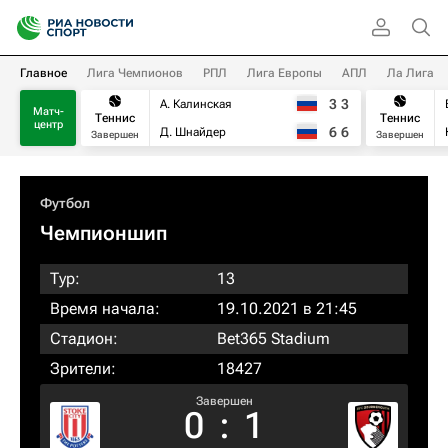
Главное
Лига Чемпионов
РПЛ
Лига Европы
АПЛ
Ла Лига
3
3
А. Калинская
Матч-
Теннис
Теннис
центр
6
6
Д. Шнайдер
Завершен
Завершен
Футбол
Чемпионшип
Тур:
13
Время начала:
19.10.2021 в 21:45
Стадион:
Bet365 Stadium
Зрители:
18427
Завершен
0
:
1