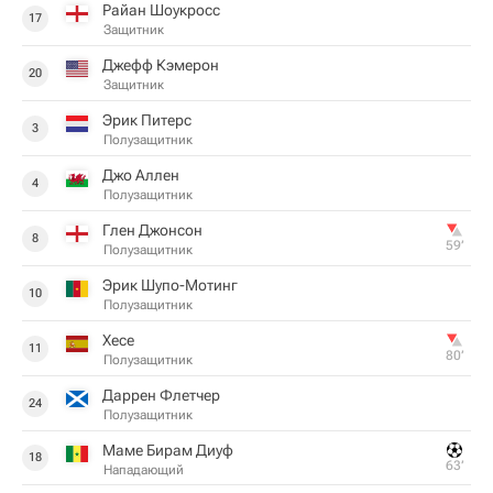
Райан Шоукросс
17
Защитник
Джефф Кэмерон
20
Защитник
Эрик Питерс
3
Полузащитник
Джо Аллен
4
Полузащитник
Глен Джонсон
8
59‎’‎
Полузащитник
Эрик Шупо-Мотинг
10
Полузащитник
Хесе
11
80‎’‎
Полузащитник
Даррен Флетчер
24
Полузащитник
Маме Бирам Диуф
18
63‎’‎
Нападающий