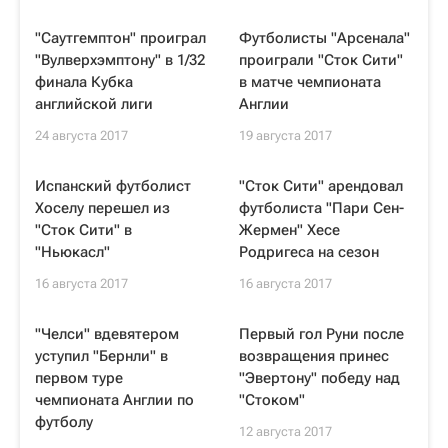
"Саутгемптон" проиграл
Футболисты "Арсенала"
"Вулверхэмптону" в 1/32
проиграли "Сток Сити"
финала Кубка
в матче чемпионата
английской лиги
Англии
24 августа 2017
19 августа 2017
Испанский футболист
"Сток Сити" арендовал
Хоселу перешел из
футболиста "Пари Сен-
"Сток Сити" в
Жермен" Хесе
"Ньюкасл"
Родригеса на сезон
16 августа 2017
16 августа 2017
"Челси" вдевятером
Первый гол Руни после
уступил "Бернли" в
возвращения принес
первом туре
"Эвертону" победу над
чемпионата Англии по
"Стоком"
футболу
12 августа 2017