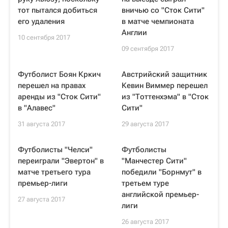
тот пытался добиться
вничью со "Сток Сити"
его удаления
в матче чемпионата
Англии
10 сентября 2017
09 сентября 2017
Футболист Боян Кркич
Австрийский защитник
перешел на правах
Кевин Виммер перешел
аренды из "Сток Сити"
из "Тоттенхэма" в "Сток
в "Алавес"
Сити"
31 августа 2017
29 августа 2017
Футболисты "Челси"
Футболисты
переиграли "Эвертон" в
"Манчестер Сити"
матче третьего тура
победили "Борнмут" в
премьер-лиги
третьем туре
английской премьер-
27 августа 2017
лиги
26 августа 2017