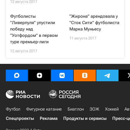
12 августа 2017
Футболисты
"Жирона" арендовала у
"Ливерпуля" упустили
"Сток Сити" футболиста
победу над
Марка Муньесу
"Уотфордом" в первом
11 августа 2017
туре премьер-лиги
12 августа 2017
Футбол
Фигурное катание
Биатлон
ЗОЖ
Хоккей
Ав
Спецпроекты
Реклама
Продукты и сервисы
Пресс-ц