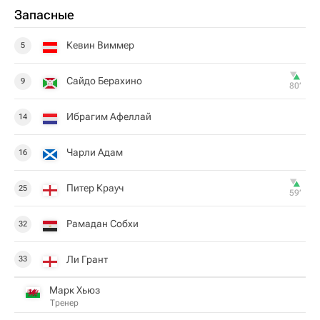
Запасные
Кевин Виммер
5
Сайдо Берахино
9
80‎’‎
Ибрагим Афеллай
14
Чарли Адам
16
Питер Крауч
25
59‎’‎
Рамадан Собхи
32
Ли Грант
33
Марк Хьюз
Тренер