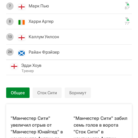
Марк Пью
7
87‎’‎
Харри Артер
8
77‎’‎
Каллум Уилсон
13
Райан Фрэйзер
24
Эдди Хоув
Тренер
Общее
Сток Сити
Борнмут
"Манчестер Сити"
"Манчестер Сити" забил
увеличил отрыв от
семь голов в ворота
"Манчестер Юнайтед" в
"Сток Сити" в