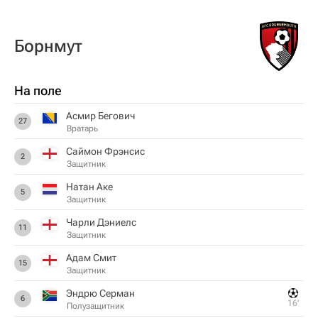
Борнмут
На поле
Асмир Бегович
27
Вратарь
Саймон Фрэнсис
2
Защитник
Натан Аке
5
Защитник
Чарли Дэниелс
11
Защитник
Адам Смит
15
Защитник
Эндрю Серман
6
16‎’‎
Полузащитник