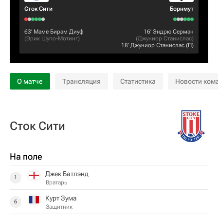
Сток Сити
Борнмут
63‎’‎
Маме Бирам Диуф
16‎’‎
Эндрю Серман
(
Эрик Шупо-Мотинг
)
(
Джуниор Станислас
)
18‎’‎
Джуниор Станислас
(П)
О матче
Трансляция
Статистика
Новости ком
Сток Сити
На поле
Джек Батлэнд
1
Вратарь
Курт Зума
6
Защитник