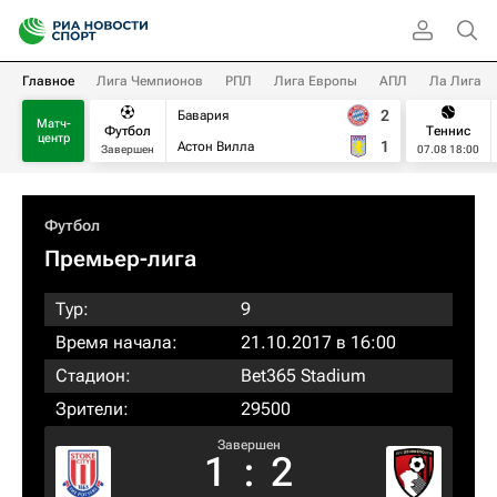
Главное
Лига Чемпионов
РПЛ
Лига Европы
АПЛ
Ла Лига
2
Бавария
Матч-
Футбол
Теннис
центр
1
Астон Вилла
Завершен
07.08 18:00
Футбол
Премьер-лига
Тур:
9
Время начала:
21.10.2017 в 16:00
Стадион:
Bet365 Stadium
Зрители:
29500
Завершен
1
:
2