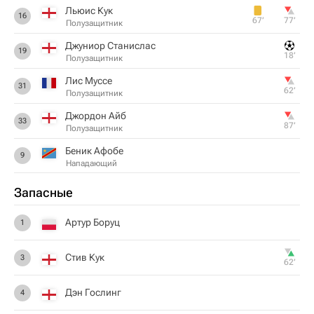
Льюис Кук
16
67‎’‎
77‎’‎
Полузащитник
Джуниор Станислас
19
18‎’‎
Полузащитник
Лис Муссе
31
62‎’‎
Полузащитник
Джордон Айб
33
87‎’‎
Полузащитник
Беник Афобе
9
Нападающий
Запасные
Артур Боруц
1
Стив Кук
3
62‎’‎
Дэн Гослинг
4