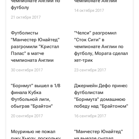
чемпионате Англии по
чемпионате Англии
футболу
14 октября 2017
21 октября 2017
Футболисты
"Челси" разгромил
"Манчестер Юнайтед"
"Сток Сити" в
разгромили "Кристал
чемпионате Англии по
Пэлас" в матче
футболу, Мората сделал
чемпионата Англии
хет-трик
30 сентября 2017
23 сентября 2017
"Борнмут" вышел в 1/8
Джермейн Дефо принес
финала Кубка
футболистам
Футбольной лиги,
"Борнмута" домашнюю
обыграв "Брайтон"
победу над "Брайтоном"
20 сентября 2017
16 сентября 2017
Моуринью не пожал
"Манчестер Юнайтед"
руку Хьюзу, поскольку
на выезде сыграл