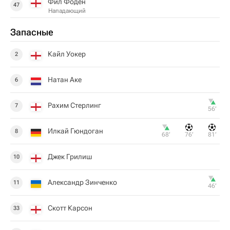
Фил Фоден
47
Нападающий
Запасные
Кайл Уокер
2
Натан Аке
6
Рахим Стерлинг
7
56‎’‎
Илкай Гюндоган
8
68‎’‎
76‎’‎
81‎’‎
Джек Грилиш
10
Александр Зинченко
11
46‎’‎
Скотт Карсон
33