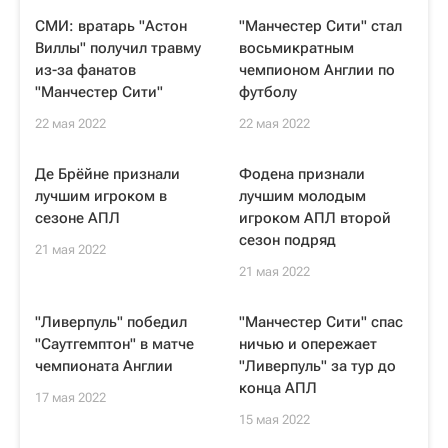
СМИ: вратарь "Астон
"Манчестер Сити" стал
Виллы" получил травму
восьмикратным
из-за фанатов
чемпионом Англии по
"Манчестер Сити"
футболу
22 мая 2022
22 мая 2022
Де Брёйне признали
Фодена признали
лучшим игроком в
лучшим молодым
сезоне АПЛ
игроком АПЛ второй
сезон подряд
21 мая 2022
21 мая 2022
"Ливерпуль" победил
"Манчестер Сити" спас
"Саутгемптон" в матче
ничью и опережает
чемпионата Англии
"Ливерпуль" за тур до
конца АПЛ
17 мая 2022
15 мая 2022