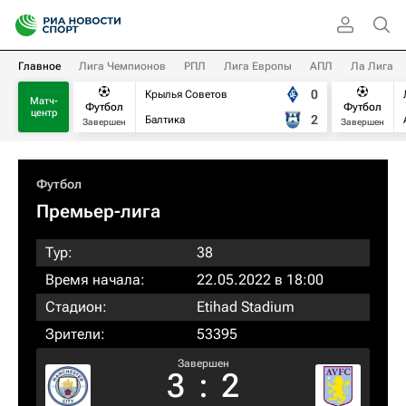
Главное
Лига Чемпионов
РПЛ
Лига Европы
АПЛ
Ла Лига
0
Крылья Советов
Матч-
Футбол
Футбол
центр
2
Балтика
Завершен
Завершен
Футбол
Премьер-лига
Тур:
38
Время начала:
22.05.2022 в 18:00
Стадион:
Etihad Stadium
Зрители:
53395
Завершен
3
:
2