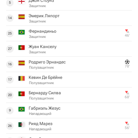
Джон Стоунз
5
Защитник
Эмерик Ляпорт
14
Защитник
Фернандиньо
25
46‎’‎
Защитник
Жуан Канселу
27
Защитник
Родриго Эрнандес
16
78‎’‎
Полузащитник
Кевин Де Брёйне
17
Полузащитник
Бернарду Силва
20
68‎’‎
Полузащитник
Габриэль Жезус
9
Нападающий
Рияд Марез
26
56‎’‎
Нападающий