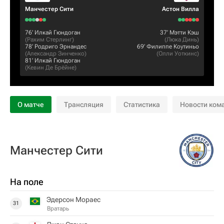
Манчестер Сити
Астон Вилла
76‎’‎
Илкай Гюндоган
37‎’‎
Мэтти Кэш
(
Рахим Стерлинг
)
(
Люка Динь
)
78‎’‎
Родриго Эрнандес
69‎’‎
Филиппе Коутиньо
(
Александр Зинченко
)
(
Олли Уоткинс
)
81‎’‎
Илкай Гюндоган
(
Кевин Де Брёйне
)
О матче
Трансляция
Статистика
Новости ком
Манчестер Сити
На поле
Эдерсон Мораес
31
Вратарь