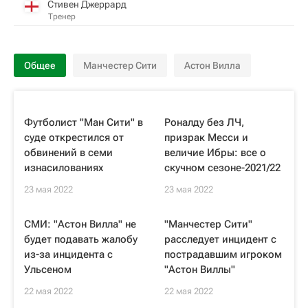
Стивен Джеррард
Тренер
Общее
Манчестер Сити
Астон Вилла
Футболист "Ман Сити" в
Роналду без ЛЧ,
суде открестился от
призрак Месси и
обвинений в семи
величие Ибры: все о
изнасилованиях
скучном сезоне-2021/22
23 мая 2022
23 мая 2022
СМИ: "Астон Вилла" не
"Манчестер Сити"
будет подавать жалобу
расследует инцидент с
из-за инцидента с
пострадавшим игроком
Ульсеном
"Астон Виллы"
22 мая 2022
22 мая 2022