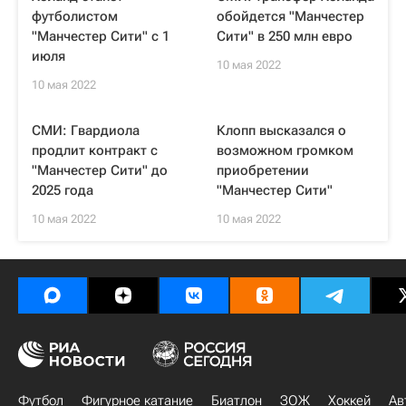
футболистом
обойдется "Манчестер
"Манчестер Сити" с 1
Сити" в 250 млн евро
июля
10 мая 2022
10 мая 2022
СМИ: Гвардиола
Клопп высказался о
продлит контракт с
возможном громком
"Манчестер Сити" до
приобретении
2025 года
"Манчестер Сити"
10 мая 2022
10 мая 2022
Футбол
Фигурное катание
Биатлон
ЗОЖ
Хоккей
Ав