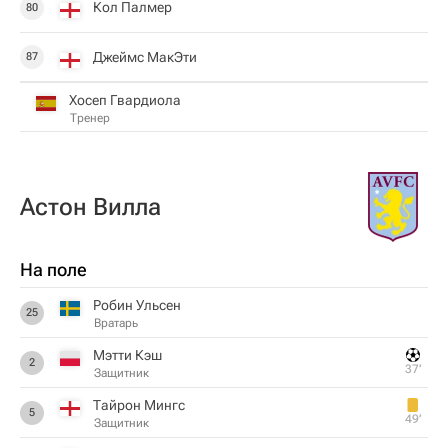
Кол Палмер
80
Джеймс МакЭти
87
Хосеп Гвардиола
Тренер
Астон Вилла
На поле
Робин Ульсен
25
Вратарь
Мэтти Кэш
2
37‎’‎
Защитник
Тайрон Мингс
5
49‎’‎
Защитник