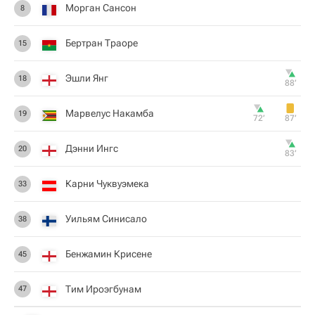
Морган Сансон
8
Бертран Траоре
15
Эшли Янг
18
88‎’‎
Марвелус Накамба
19
72‎’‎
87‎’‎
Дэнни Ингс
20
83‎’‎
Карни Чуквуэмека
33
Уильям Синисало
38
Бенжамин Крисене
45
Тим Ироэгбунам
47