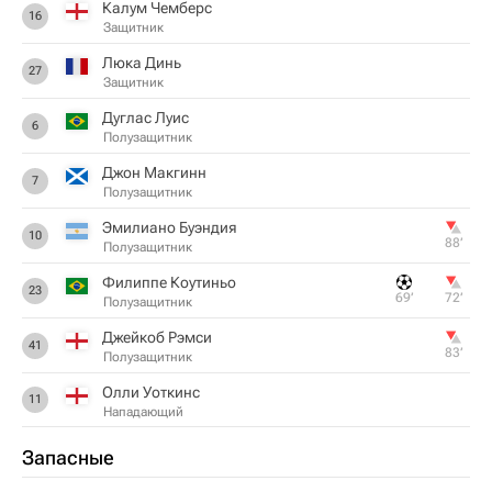
Калум Чемберс
16
Защитник
Люка Динь
27
Защитник
Дуглас Луис
6
Полузащитник
Джон Макгинн
7
Полузащитник
Эмилиано Буэндия
10
88‎’‎
Полузащитник
Филиппе Коутиньо
23
69‎’‎
72‎’‎
Полузащитник
Джейкоб Рэмси
41
83‎’‎
Полузащитник
Олли Уоткинс
11
Нападающий
Запасные