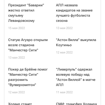
Президент "Баварии"
АПЛ назвала
жестко ответил
кандидатов на звание
смутьяну
лучшего футболиста
Левандовскому
сезона
15 мая 2022
13 мая 2022
Статую Агуэро открыли
"Астон Вилла" выкупила
возле стадиона
Коутиньо
"Манчестер Сити"
12 мая 2022
13 мая 2022
Покер де Брёйне помог
"Ливерпуль" одержал
"Манчестер Сити"
волевую победу над
разгромить
"Астон Виллой" в матче
"Вулверхэмптон"
АПЛ
12 мая 2022
11 мая 2022
Холанд станет
СМИ: трансфер Холанда