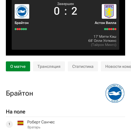
Завершен
0
:
2
Брайтон
Астон Вилла
17‎’‎
Мэтти Кэш
68‎’‎
Олли Уоткинс
(
Тайрон Мингс
)
О матче
Трансляция
Статистика
Новости ком
Брайтон
На поле
Роберт Санчес
1
Вратарь