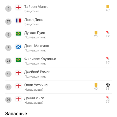
Тайрон Мингс
5
40‎’‎
Защитник
Люка Динь
27
Защитник
Дуглас Луис
6
25‎’‎
72‎’‎
Полузащитник
Джон Макгинн
7
Полузащитник
Филиппе Коутиньо
23
86‎’‎
Полузащитник
Джейкоб Рэмси
41
Полузащитник
Олли Уоткинс
11
40‎’‎
68‎’‎
Нападающий
Дэнни Ингс
20
79‎’‎
Нападающий
Запасные