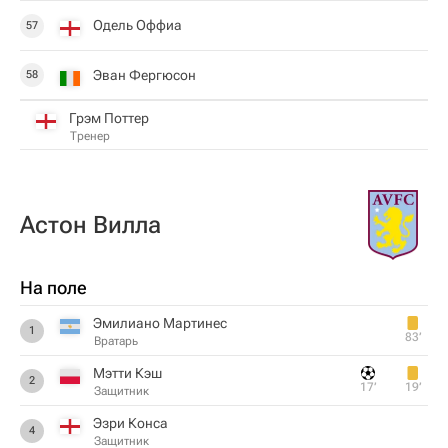
Одель Оффиа
57
Эван Фергюсон
58
Грэм Поттер
Тренер
Астон Вилла
На поле
Эмилиано Мартинес
1
83‎’‎
Вратарь
Мэтти Кэш
2
17‎’‎
19‎’‎
Защитник
Эзри Конса
4
Защитник