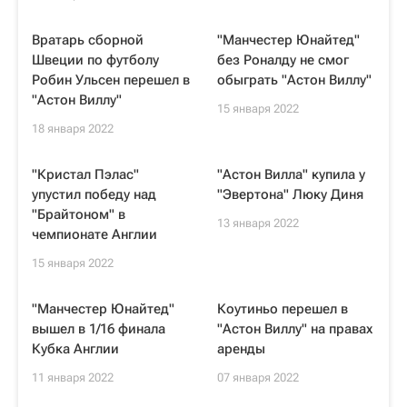
Вратарь сборной
"Манчестер Юнайтед"
Швеции по футболу
без Роналду не смог
Робин Ульсен перешел в
обыграть "Астон Виллу"
"Астон Виллу"
15 января 2022
18 января 2022
"Кристал Пэлас"
"Астон Вилла" купила у
упустил победу над
"Эвертона" Люку Диня
"Брайтоном" в
13 января 2022
чемпионате Англии
15 января 2022
"Манчестер Юнайтед"
Коутиньо перешел в
вышел в 1/16 финала
"Астон Виллу" на правах
Кубка Англии
аренды
11 января 2022
07 января 2022