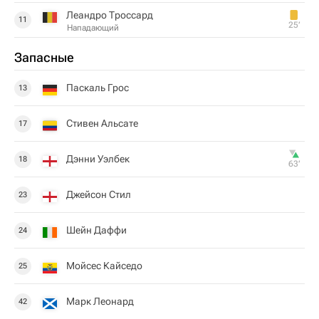
Леандро Троссард
11
25‎’‎
Нападающий
Запасные
Паскаль Грос
13
Стивен Альсате
17
Дэнни Уэлбек
18
63‎’‎
Джейсон Стил
23
Шейн Даффи
24
Мойсес Кайседо
25
Марк Леонард
42