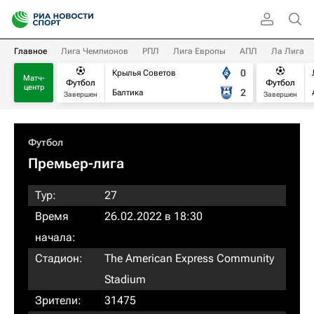
Главное
Лига Чемпионов
РПЛ
Лига Европы
АПЛ
Ла Лига
0
Крылья Советов
Матч-
Футбол
Футбол
центр
2
Балтика
Завершен
Завершен
Футбол
Премьер-лига
Тур:
27
Время
26.02.2022 в 18:30
начала:
Стадион:
The American Express Community
Stadium
Зрители:
31475