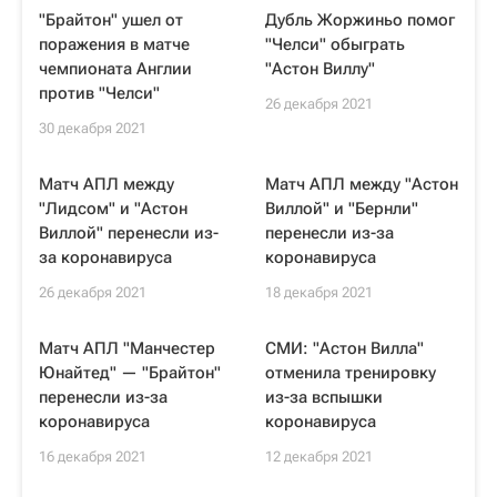
"Брайтон" ушел от
Дубль Жоржиньо помог
поражения в матче
"Челси" обыграть
чемпионата Англии
"Астон Виллу"
против "Челси"
26 декабря 2021
30 декабря 2021
Матч АПЛ между
Матч АПЛ между "Астон
"Лидсом" и "Астон
Виллой" и "Бернли"
Виллой" перенесли из-
перенесли из-за
за коронавируса
коронавируса
26 декабря 2021
18 декабря 2021
Матч АПЛ "Манчестер
СМИ: "Астон Вилла"
Юнайтед" — "Брайтон"
отменила тренировку
перенесли из-за
из-за вспышки
коронавируса
коронавируса
16 декабря 2021
12 декабря 2021