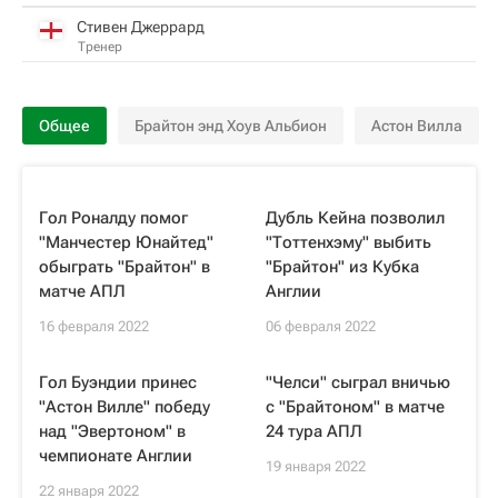
Стивен Джеррард
Тренер
Общее
Брайтон энд Хоув Альбион
Астон Вилла
Гол Роналду помог
Дубль Кейна позволил
"Манчестер Юнайтед"
"Тоттенхэму" выбить
обыграть "Брайтон" в
"Брайтон" из Кубка
матче АПЛ
Англии
16 февраля 2022
06 февраля 2022
Гол Буэндии принес
"Челси" сыграл вничью
"Астон Вилле" победу
с "Брайтоном" в матче
над "Эвертоном" в
24 тура АПЛ
чемпионате Англии
19 января 2022
22 января 2022