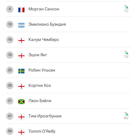
Морган Сансон
8
72‎’‎
Эмилиано Буэндия
10
Калум Чемберс
16
Эшли Янг
18
79‎’‎
Робин Ульсен
25
Кортни Хоз
30
Леон Бэйли
31
Тим Ироэгбунам
47
86‎’‎
Tommi O'Reilly
58