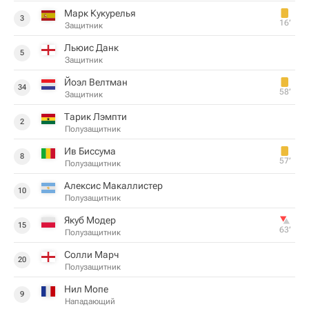
Марк Кукурелья
3
16‎’‎
Защитник
Льюис Данк
5
Защитник
Йоэл Велтман
34
58‎’‎
Защитник
Тарик Лэмпти
2
Полузащитник
Ив Биссума
8
57‎’‎
Полузащитник
Алексис Макаллистер
10
Полузащитник
Якуб Модер
15
63‎’‎
Полузащитник
Солли Марч
20
Полузащитник
Нил Мопе
9
Нападающий