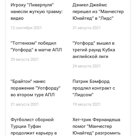
Игроку "Ливерпуля"
Дэниел Джеймс
нанесли жуткую травму:
перешел из "Манчестер
видео
Юнайтед" в "Лидс"
12 сентября 2021
31 августа 2021
"Тоттенхэм" победил
"Уотфорд" вышел в
"Уотфорд" в матче АПЛ
третий раунд Кубка
английской лиги
29 августа 2021
24 августа 2021
"Брайтон" нанес
Патрик Бэмфорд
поражение "Уотфорду"
продлил контракт с
во втором туре АПЛ
"Лидсом"
21 августа 2021
19 августа 2021
Футболист сборной
Хет-трик Фернандеша
Турции Туфан
помог "Манчестер
продолжит карьеру в
Юнайтед" разгромить