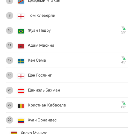
Джереми Нгакия
2
Том Клеверли
8
Жуан Педру
10
59‎’‎
Адам Масина
11
Кен Сема
12
45‎’‎
Дэн Гослинг
16
Даниэль Бахман
26
Кристиан Кабаселе
27
68‎’‎
Хуан Эрнандес
29
Хиско Муньос