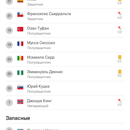
21
59‎’‎
Защитник
Франсиско Сьерральта
31
68‎’‎
Защитник
Озан Туфан
18
59‎’‎
Полузащитник
Мусса Сиссоко
19
Полузащитник
Исмаила Сарр
23
65‎’‎
Полузащитник
Эммануэль Деннис
25
90‎’‎
Полузащитник
Юрай Куцка
33
Полузащитник
Джошуа Кинг
7
45‎’‎
Нападающий
Запасные