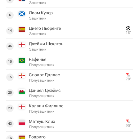
Защитник
Лиам Купер
6
Защитник
Диего Льоренте
14
18‎’‎
Защитник
Джейми Шеклтон
46
Защитник
Рафинья
10
Полузащитник
Стюарт Даллас
15
78‎’‎
Полузащитник
Дэниел Джеймс
20
Полузащитник
Калвин Филлипс
23
Полузащитник
Матеуш Клих
43
90‎’‎
Полузащитник
Родриго
19