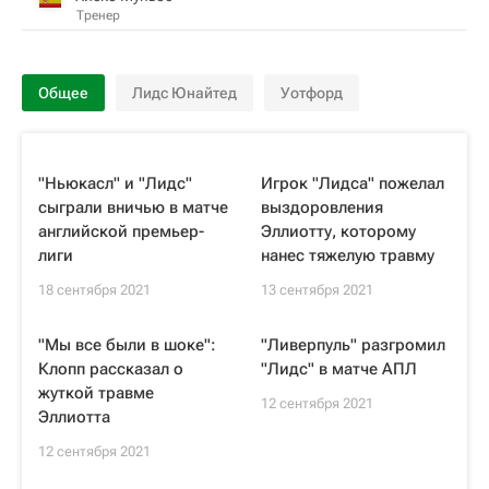
Тренер
Общее
Лидс Юнайтед
Уотфорд
"Ньюкасл" и "Лидс"
Игрок "Лидса" пожелал
сыграли вничью в матче
выздоровления
английской премьер-
Эллиотту, которому
лиги
нанес тяжелую травму
18 сентября 2021
13 сентября 2021
"Мы все были в шоке":
"Ливерпуль" разгромил
Клопп рассказал о
"Лидс" в матче АПЛ
жуткой травме
12 сентября 2021
Эллиотта
12 сентября 2021