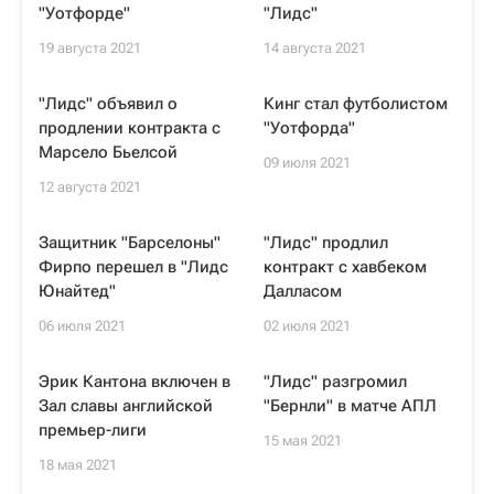
"Уотфорде"
"Лидс"
19 августа 2021
14 августа 2021
"Лидс" объявил о
Кинг стал футболистом
продлении контракта с
"Уотфорда"
Марсело Бьелсой
09 июля 2021
12 августа 2021
Защитник "Барселоны"
"Лидс" продлил
Фирпо перешел в "Лидс
контракт с хавбеком
Юнайтед"
Далласом
06 июля 2021
02 июля 2021
Эрик Кантона включен в
"Лидс" разгромил
Зал славы английской
"Бернли" в матче АПЛ
премьер-лиги
15 мая 2021
18 мая 2021