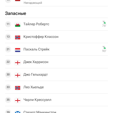
Нападающий
Запасные
Тайлер Робертс
11
78‎’‎
Кристоффер Классон
13
Паскаль Стрейк
21
90‎’‎
Джек Харрисон
22
Джо Гельхардт
30
Лео Хьельде
33
Чарли Крессуэлл
35
Стюарт Маккинстри
39