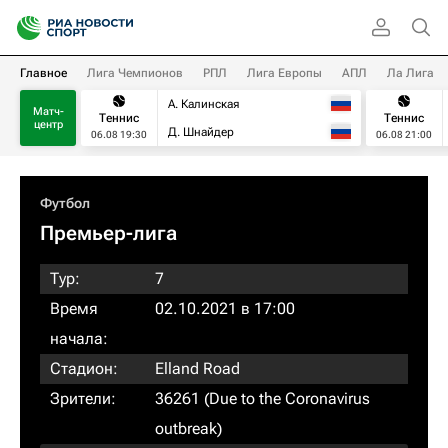
Главное
Лига Чемпионов
РПЛ
Лига Европы
АПЛ
Ла Лига
А. Калинская
Матч-
Теннис
Теннис
центр
Д. Шнайдер
06.08 19:30
06.08 21:00
Футбол
Премьер-лига
Тур:
7
Время
02.10.2021 в 17:00
начала:
Стадион:
Elland Road
Зрители:
36261 (Due to the Coronavirus
outbreak)