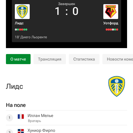
Завершен
1
:
0
Лидс
Уотфорд
18‎’‎
Диего Льоренте
О матче
Трансляция
Статистика
Новости ком
Лидс
На поле
Иллан Мелье
1
Вратарь
Хуниор Фирпо
3