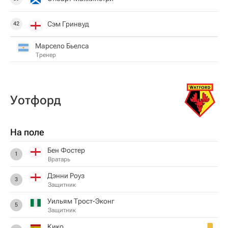
Сэм Гринвуд
42
Марсело Бьелса
Тренер
Уотфорд
На поле
Бен Фостер
1
Вратарь
Дэнни Роуз
3
Защитник
Уильям Трост-Эконг
5
Защитник
Кико