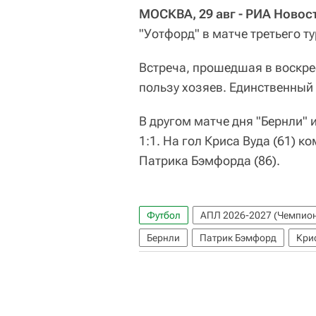
МОСКВА, 29 авг - РИА Новос
"Уотфорд" в матче третьего т
Встреча, прошедшая в воскрес
пользу хозяев. Единственный
В другом матче дня "Бернли" 
1:1. На гол Криса Вуда (61) 
Патрика Бэмфорда (86).
Футбол
АПЛ 2026-2027 (Чемпион
Бернли
Патрик Бэмфорд
Кри