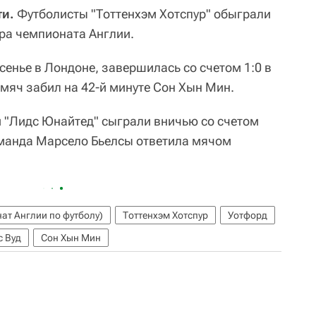
ти.
Футболисты "Тоттенхэм Хотспур" обыграли
ура чемпионата Англии.
енье в Лондоне, завершилась со счетом 1:0 в
 мяч забил на 42-й минуте Сон Хын Мин.
и "Лидс Юнайтед" сыграли вничью со счетом
команда Марсело Бьелсы ответила мячом
ат Англии по футболу)
Тоттенхэм Хотспур
Уотфорд
с Вуд
Сон Хын Мин