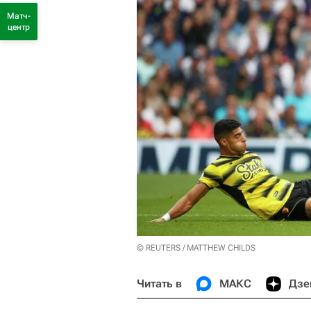
Матч-
центр
© REUTERS / MATTHEW CHILDS
Читать в
МАКС
Дзе