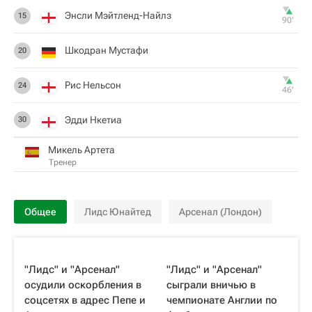
Энсли Мэйтленд-Найлз
15
90‎’‎
Шкодран Мустафи
20
Рис Нельсон
24
46‎’‎
Эдди Нкетиа
30
Микель Артета
Тренер
Общее
Лидс Юнайтед
Арсенал (Лондон)
"Лидс" и "Арсенал"
"Лидс" и "Арсенал"
осудили оскорбления в
сыграли вничью в
соцсетях в адрес Пепе и
чемпионате Англии по