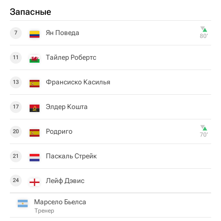
Запасные
Ян Поведа
7
80‎’‎
Тайлер Робертс
11
Франсиско Касилья
13
Элдер Кошта
17
Родриго
20
70‎’‎
Паскаль Стрейк
21
Лейф Дэвис
24
Марсело Бьелса
Тренер