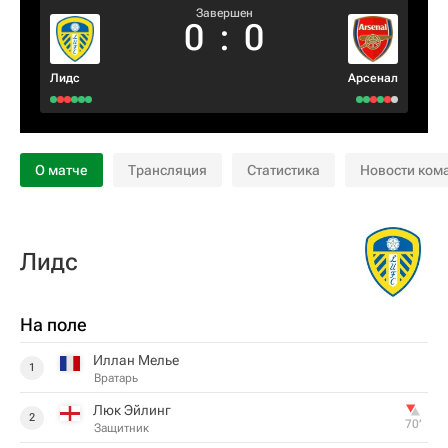
Завершен
0
:
0
Лидс
Арсенал
О матче
Трансляция
Статистика
Новости ком
Лидс
На поле
Иллан Мелье
1
Вратарь
Люк Эйлинг
2
70‎’‎
Защитник