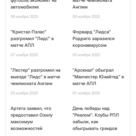
футбола экономят на
матче чемпионата
автомобилях
Англии
09 ноября 2020
09 ноября 2020
"Кристал Пэлас"
Форвард "Лидса"
разгромил "Лидс" в
Родриго заразился
матче АПЛ
коронавирусом
07 ноября 2020
03 ноября 2020
"Лестер" разгромил на
"Арсенал" обыграл
выезде "Лидс" в матче
"Манчестер Юнайтед" в
чемпионата Англии
матче АПЛ
03 ноября 2020
01 ноября 2020
Артета заявил, что
День победы над
предоставил Озилу
"Реалом". Клубы РПЛ
максимум
забыли, как
возможностей
обыгрывать грандов