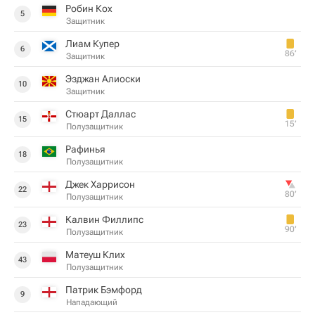
Робин Кох
5
Защитник
Лиам Купер
6
86‎’‎
Защитник
Эзджан Алиоски
10
Защитник
Стюарт Даллас
15
15‎’‎
Полузащитник
Рафинья
18
Полузащитник
Джек Харрисон
22
80‎’‎
Полузащитник
Калвин Филлипс
23
90‎’‎
Полузащитник
Матеуш Клих
43
Полузащитник
Патрик Бэмфорд
9
Нападающий