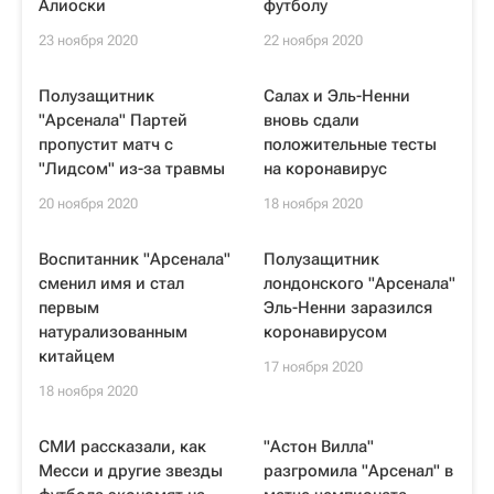
Алиоски
футболу
23 ноября 2020
22 ноября 2020
Полузащитник
Салах и Эль-Ненни
"Арсенала" Партей
вновь сдали
пропустит матч с
положительные тесты
"Лидсом" из-за травмы
на коронавирус
20 ноября 2020
18 ноября 2020
Воспитанник "Арсенала"
Полузащитник
сменил имя и стал
лондонского "Арсенала"
первым
Эль-Ненни заразился
натурализованным
коронавирусом
китайцем
17 ноября 2020
18 ноября 2020
СМИ рассказали, как
"Астон Вилла"
Месси и другие звезды
разгромила "Арсенал" в