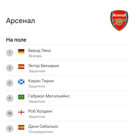
Арсенал
На поле
Бернд Лено
1
Вратарь
Эктор Бельерин
2
Защитник
Киран Тирни
3
Защитник
Габриэл Магальяйнс
6
Защитник
Роб Холдинг
16
Защитник
Дани Себальос
8
Полузащитник