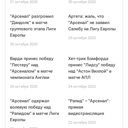
31 октября 2020
30 октября 2020
"Арсенал" разгромил
Артета: жаль, что
"Дандолк" в матче
"Арсенал" не заявил
группового этапа Лиги
Салибу на Лигу Европы
Европы
29 октября 2020
30 октября 2020
Варди принес победу
Хет-трик Бэмфорда
"Лестеру" над
принес "Лидсу" победу
"Арсеналом" в матче
над "Астон Виллой" в
чемпионата Англии
матче АПЛ
26 октября 2020
24 октября 2020
"Арсенал" одержал
"Рапид" – "Арсенал":
волевую победу над
прямая
"Рапидом" в матче Лиги
видеотрансляция
Европы
22 октября 2020