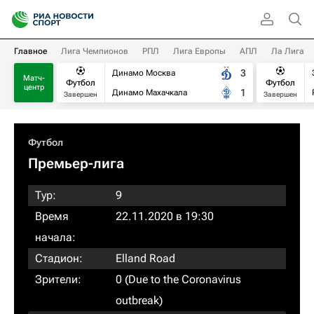
Главное
Лига Чемпионов
РПЛ
Лига Европы
АПЛ
Ла Лига
3
Динамо Москва
Матч-
Футбол
Футбол
центр
1
Динамо Махачкала
Завершен
Завершен
Футбол
Премьер-лига
Тур:
9
Время
22.11.2020 в 19:30
начала:
Стадион:
Elland Road
Зрители:
0 (Due to the Coronavirus
outbreak)