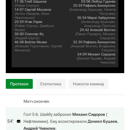
11:36
Глеб Шашков
03:06
Любор Гудачек
(
Райан Спроул
)
25:59
Рафаэль Бикмуллин
14:07
Сергей Монахов
(
Александр Брынцев
,
Никита
(
Антон Лазарев
,
Иван
Попугаев
)
Николишин
)
26:54
Марат Хайруллин
20:59
Итак Уэрек
(
Александр Брынцев
,
(
Райан Спроул
,
Джейсон
Александр Осипов
)
Фрэм
)
29:42
Алексей Волгин
30:00
Спенсер Фу
(
Павел Порядин
,
Михаил
(
Андрей Шустр
)
Сидоров
)
46:08
Войтех Мозик
32:30
Рафаэль Бикмуллин
(
Алексей Торопченко
,
Сергей
(
Алексей Волгин
,
Владимир
Монахов
)
Галузин
)
54:09
Михаил Сидоров
(
Дэниэл Буцаев
,
Андрей
Чивилев
)
Протокол
Статистика
Новости команд
Матч окончен
Гол! 5:6. Шайбу забросил
Михаил Сидоров
(
54‎’‎
Нефтехимик
). Ему ассистировали
Дэниэл Буцаев
,
Андрей Чивилев
.