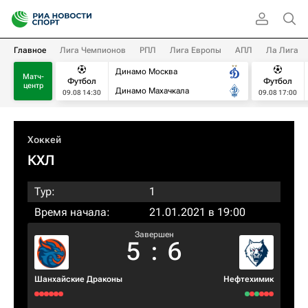
Главное
Лига Чемпионов
РПЛ
Лига Европы
АПЛ
Ла Лига
Динамо Москва
Матч-
Футбол
Футбол
центр
Динамо Махачкала
09.08 14:30
09.08 17:00
Хоккей
КХЛ
Тур:
1
Время начала:
21.01.2021 в 19:00
Завершен
5
:
6
Шанхайские Драконы
Нефтехимик