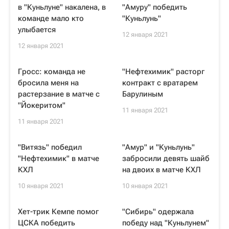
в "Куньлуне" накалена, в
"Амуру" победить
команде мало кто
"Куньлунь"
улыбается
12 января 2021
12 января 2021
Гросс: команда не
"Нефтехимик" расторг
бросила меня на
контракт с вратарем
растерзание в матче с
Барулиным
"Йокеритом"
11 января 2021
11 января 2021
"Витязь" победил
"Амур" и "Куньлунь"
"Нефтехимик" в матче
забросили девять шайб
КХЛ
на двоих в матче КХЛ
10 января 2021
10 января 2021
Хет-трик Кемпе помог
"Сибирь" одержала
ЦСКА победить
победу над "Куньлунем"