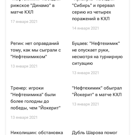
рижское "Динамо" в
"Сибирь" и прервал
матче КХЛ
серию из четырех
поражений в КХЛ
17 января 2021
14 января 2021
Регин: нет оправданий
Буцаев: "Нефтехимик"
тому, как мы сыграли с
не опускает руки,
"Нефтехимиком"
несмотря на турнирную
ситуацию
13 января 2021
13 января 2021
Тренер: игроки
"Нефтехимик" обыграл
"Нефтехимика" были
"Йокерит" в матче КХЛ
более голодны до
13 января 2021
победы, чем "Йокерит"
13 января 2021
Николишин: обстановка
Дубль Шарова помог