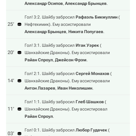
Александр Осипов
,
Александр Брынцев
.
Гол! 3:2. Шайбу забросил
Рафаэль Бикмуллин
(
25‎’‎
Нефтехимик
). Ему ассистировали
Александр Брынцев
,
Никита Попугаев
.
Гол! 3:1. Шайбу забросил
Итак Уэрек
(
20‎’‎
Шанхайские Драконы
). Ему ассистировали
Райан Спроул
,
Джейсон Фрэм
.
Гол! 2:1. Шайбу забросил
Сергей Монахов
(
14‎’‎
Шанхайские Драконы
). Ему ассистировали
Антон Лазарев
,
Иван Николишин
.
Гол! 1:1. Шайбу забросил
Глеб Шашков
(
11‎’‎
Шанхайские Драконы
). Ему ассистировал
Райан Спроул
.
Гол! 0:1. Шайбу забросил
Любор Гудачек
(
03‎’‎