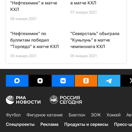
"Нефтехимик" в матче
в матче КХЛ
КХЛ
07 января 2021
08 января 2021
"Нефтехимик" по
"Северсталь" обыграла
буллитам победил
"Куньлунь" в матче
"Торпедо" в матче КХЛ
чемпионата КХЛ
05 января 2021
05 января 2021
Футбол
Фигурное катание
Биатлон
ЗОЖ
Хоккей
Ав
Спецпроекты
Реклама
Продукты и сервисы
Пресс-ц