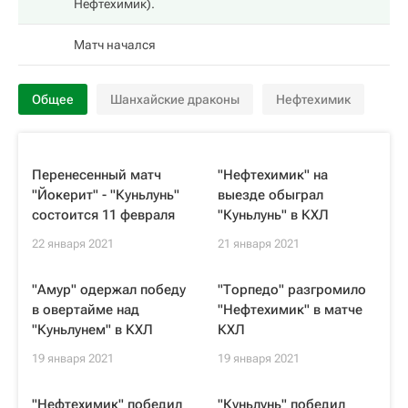
Нефтехимик
).
Матч начался
Общее
Шанхайские драконы
Нефтехимик
Перенесенный матч
"Нефтехимик" на
"Йокерит" - "Куньлунь"
выезде обыграл
состоится 11 февраля
"Куньлунь" в КХЛ
22 января 2021
21 января 2021
"Амур" одержал победу
"Торпедо" разгромило
в овертайме над
"Нефтехимик" в матче
"Куньлунем" в КХЛ
КХЛ
19 января 2021
19 января 2021
"Нефтехимик" победил
"Куньлунь" победил