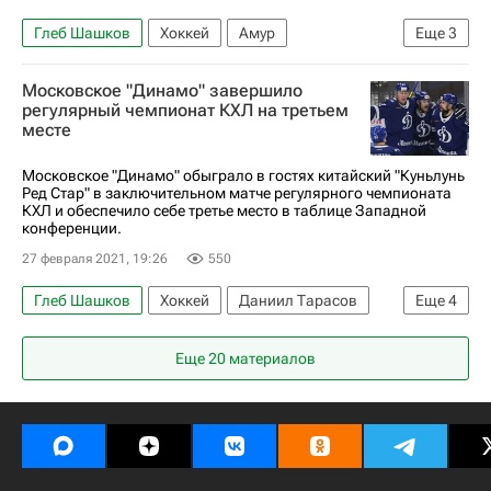
Глеб Шашков
Хоккей
Амур
Еще
3
ХК Спартак (Москва)
Владимир Бутузов
Московское "Динамо" завершило
Александр Хохлачёв
регулярный чемпионат КХЛ на третьем
месте
Московское "Динамо" обыграло в гостях китайский "Куньлунь
Ред Стар" в заключительном матче регулярного чемпионата
КХЛ и обеспечило себе третье место в таблице Западной
конференции.
27 февраля 2021, 19:26
550
Глеб Шашков
Хоккей
Даниил Тарасов
Еще
4
Регулярный чемпионат КХЛ
Еще 20 материалов
Шанхайские драконы
ХК Динамо (Москва)
Иван Игумнов