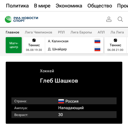
Политика
В мире
Экономика
Общество
Про
Главное
Лига Чемпионов
РПЛ
Лига Европы
АПЛ
Ла Лига
А. Калинская
Матч-
Теннис
Теннис
центр
Д. Шнайдер
06.08 19:30
06.08 21:00
Хоккей
Глеб Шашков
Россия
Страна:
Нападающий
Амплуа:
30
Возраст: