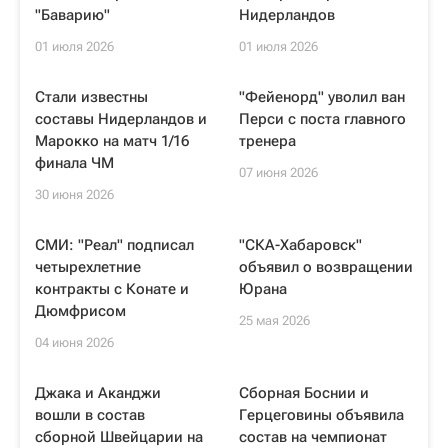
"Баварию"
Нидерландов
01 июля 2026
01 июля 2026
Стали известны
"Фейенорд" уволил ван
составы Нидерландов и
Перси с поста главного
Марокко на матч 1/16
тренера
финала ЧМ
07 июня 2026
30 июня 2026
СМИ: "Реал" подписал
"СКА-Хабаровск"
четырехлетние
объявил о возвращении
контракты с Конате и
Юрана
Дюмфрисом
25 мая 2026
04 июня 2026
Джака и Аканджи
Сборная Боснии и
вошли в состав
Герцеговины объявила
сборной Швейцарии на
состав на чемпионат