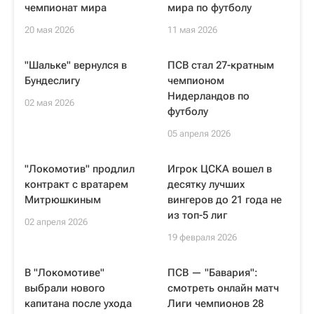
чемпионат мира
мира по футболу
20 мая 2026
11 мая 2026
"Шальке" вернулся в
ПСВ стал 27-кратным
Бундеслигу
чемпионом
Нидерландов по
02 мая 2026
футболу
05 апреля 2026
"Локомотив" продлил
Игрок ЦСКА вошел в
контракт с вратарем
десятку лучших
Митрюшкиным
вингеров до 21 года не
из топ-5 лиг
02 апреля 2026
19 февраля 2026
В "Локомотиве"
ПСВ — "Бавария":
выбрали нового
смотреть онлайн матч
капитана после ухода
Лиги чемпионов 28