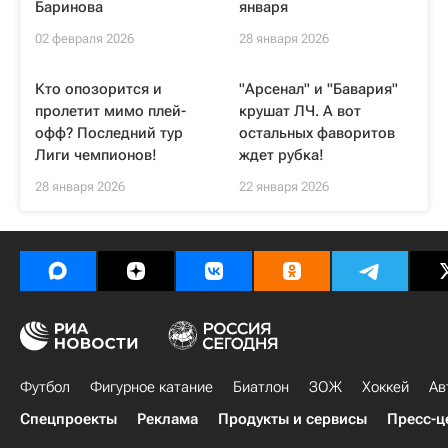
Баринова
января
02 февраля 2026
28 января 2026
Кто опозорится и
"Арсенал" и "Бавария"
пролетит мимо плей-
крушат ЛЧ. А вот
офф? Последний тур
остальных фаворитов
Лиги чемпионов!
ждет рубка!
28 января 2026
22 января 2026
Футбол
Фигурное катание
Биатлон
ЗОЖ
Хоккей
Ав
Спецпроекты
Реклама
Продукты и сервисы
Пресс-ц