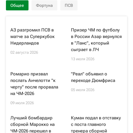
Общее
Фортуна
ПСВ
АЗ разгромил ПСВ в
Призер ЧМ по футболу
матче за Суперкубок
в России Азар вернулся
Нидерландов
в "Ланс", который
сыграет в ЛЧ
02 августа 2026
13 июля 2026
Ромарио призвал
"Реал" объявил о
послать Анчелотти "к
переходе Дюмфриса
черту" после прорвала
05 июля 2026
на ЧМ-2026
09 июля 2026
Лучший бомбардир
Куман подал в отставку
сборной Марокко на
с поста главного
ЧМ-2026 перешел в
тренера сборной