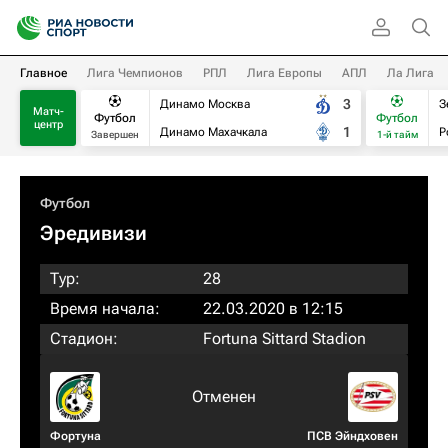
Главное
Лига Чемпионов
РПЛ
Лига Европы
АПЛ
Ла Лига
3
Динамо Москва
З
Матч-
Футбол
Футбол
центр
1
Динамо Махачкала
Р
Завершен
1-й тайм
Футбол
Эредивизи
Тур:
28
Время начала:
22.03.2020 в 12:15
Стадион:
Fortuna Sittard Stadion
Отменен
Фортуна
ПСВ Эйндховен