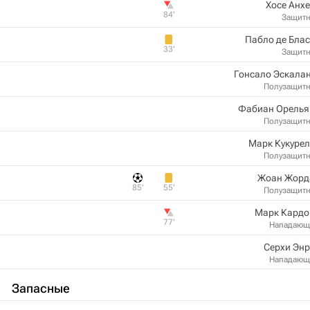
Хосе Анх
84‎’‎
Защит
Пабло де Бла
33‎’‎
Защит
Гонсало Эскала
Полузащит
Фабиан Орелья
Полузащит
Марк Кукуре
Полузащит
Жоан Жорд
85‎’‎
55‎’‎
Полузащит
Марк Кардо
77‎’‎
Нападающ
Серхи Эн
Нападающ
Запасные