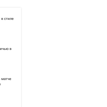
 в стиле
ничью в
 матче
и