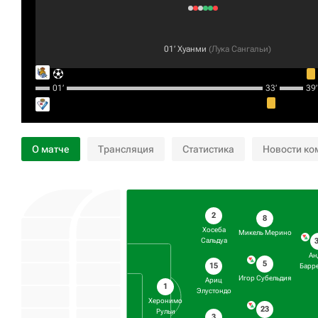
01‎’‎
Хуанми
(
Лука Сангальи
)
01‎’‎
33‎’‎
39‎’‎
О матче
Трансляция
Статистика
Новости ко
2
8
Хосеба
Микель Мерино
Сальдуа
Ан
5
15
Барр
Игор Субельдия
Ариц
1
Элустондо
Херонимо
23
Рульи
3