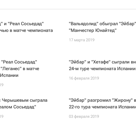
" и "Реал Сосьедад"
"Вальядолид" обыграл "Эйбар"
чью в матче чемпионата
"Манчестер Юнайтед"
17 марта 2019
 "Реал Сосьедад"
"Эйбар" и "Хетафе" сыграли в
"Леганес" в матче
24-м туре чемпионата Испании
 Испании
16 февраля 2019
19
 с Черышевым сыграла
"Эйбар" разгромил "Жирону" в
еалом Сосьедад"
22-го тура чемпионата Испани
19
03 февраля 2019