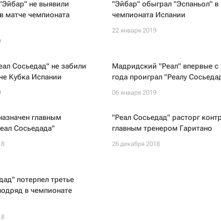
 "Эйбар" не выявили
"Эйбар" обыграл "Эспаньол" в
в матче чемпионата
чемпионата Испании
22 января 2019
9
Реал Сосьедад" не забили
Мадридский "Реал" впервые с 
че Кубка Испании
года проиграл "Реалу Сосьеда
9
06 января 2019
назначен главным
"Реал Сосьедад" расторг контр
еал Сосьедада"
главным тренером Гаритано
18
26 декабря 2018
дад" потерпел третье
подряд в чемпионате
18