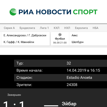
Серия А
Бундеслига
Лига 1
КХЛ
НХЛ
Евролига
НБА
Е. Александрова
Г. Дабровски
Аякс
Футбол
К. Гауфф
К. Макнейли
Шелбурн
06.08 21:00
Тур:
32
Время начала:
14.04.2019 в 16:15
Стадион:
Estadio Anoeta
Зрители:
24308
Завершен
1
:
1
Эйбар