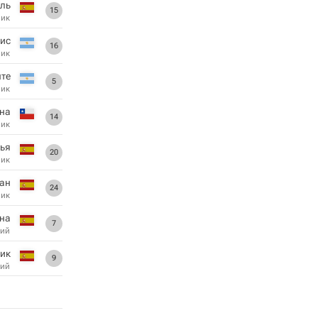
ель
15
ник
сис
16
ник
нте
5
ник
на
14
ник
лья
20
ник
ан
24
ник
на
7
ий
рик
9
ий