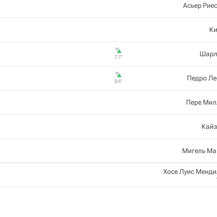
Асьер Рие
Ки
Шарл
77‎’‎
Педро Ле
84‎’‎
Пере Мил
Кайз
Мигель Ма
Хосе Луис Менд