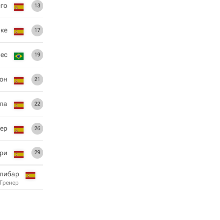
сго
13
ке
17
ес
19
он
21
ла
22
ер
26
ри
29
илибар
Тренер