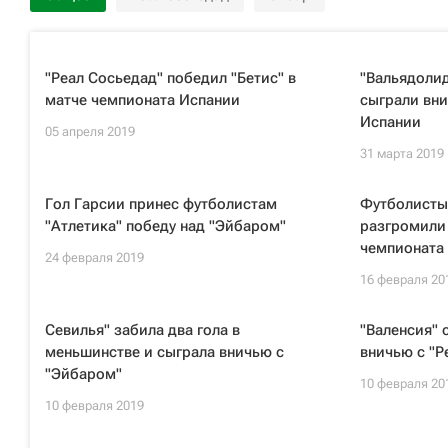
"Реал Сосьедад" победил "Бетис" в
"Вальядолид
матче чемпионата Испании
сыграли вни
Испании
05 апреля 2019
31 марта 2019
Гол Гарсии принес футболистам
Футболисты
"Атлетика" победу над "Эйбаром"
разгромили 
чемпионата
24 февраля 2019
16 февраля 20
Севилья" забила два гола в
"Валенсия"
меньшинстве и сыграла вничью с
вничью с "Р
"Эйбаром"
10 февраля 20
10 февраля 2019