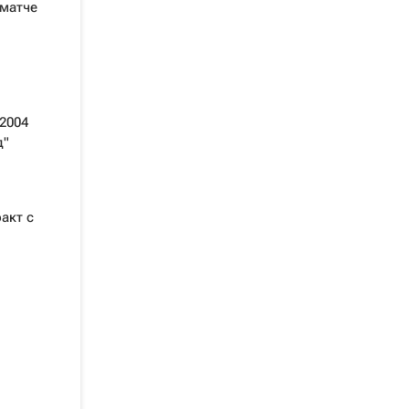
 матче
2004
д"
акт с