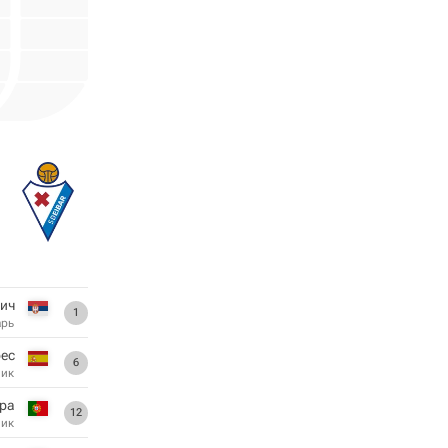
ич
1
арь
рес
6
ник
ра
12
ник