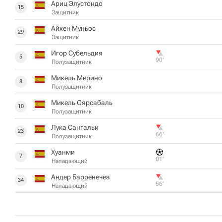
Ариц Элустондо
15
Защитник
Айхен Муньос
29
Защитник
Игор Субельдия
5
90‎’‎
Полузащитник
Микель Мерино
8
Полузащитник
Микель Оярсабаль
10
Полузащитник
Лука Сангальи
23
66‎’‎
Полузащитник
Хуанми
7
01‎’‎
Нападающий
Андер Барренечеа
34
56‎’‎
Нападающий