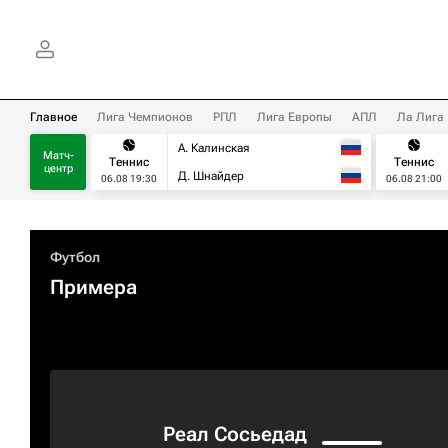
Главное
Лига Чемпионов
РПЛ
Лига Европы
АПЛ
Ла Лига
А. Калинская
Матч-
Теннис
Теннис
центр
Д. Шнайдер
06.08 19:30
06.08 21:00
Футбол
Примера
Реал Сосьедад