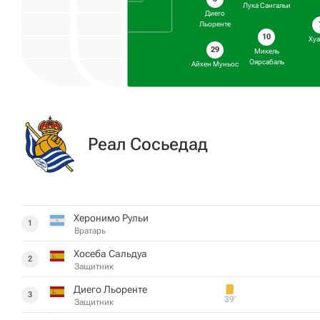
Лука Сангальи
Диего
Льоренте
10
Ху
29
Микель
Оярсабаль
Айхен Муньос
Реал Сосьедад
Херонимо Рульи
1
Вратарь
Хосеба Сальдуа
2
Защитник
Диего Льоренте
3
39‎’‎
Защитник