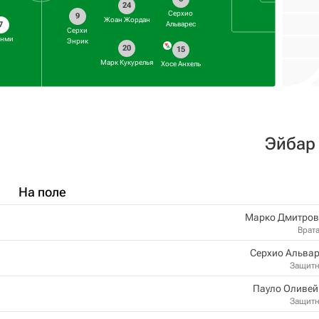
24
Серхио
9
Жоан Жордан
7
Альварес
Серхи
анми
Энрик
20
15
Марк Кукурелья
Хосе Анхель
Эйбар
На поле
Марко Дмитров
Врат
Серхио Альва
Защит
Пауло Оливей
Защит