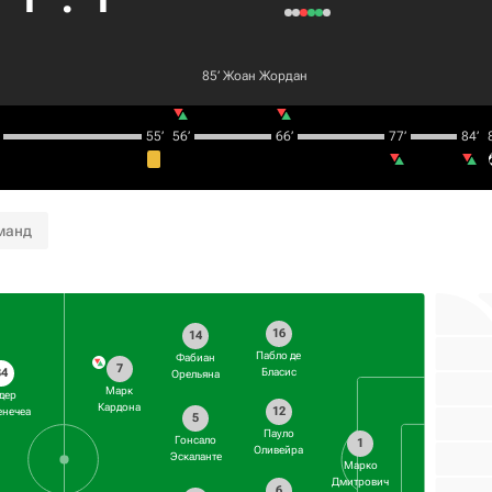
85‎’‎
Жоан Жордан
55‎’‎
56‎’‎
66‎’‎
77‎’‎
84‎’‎
8
манд
16
14
Пабло де
Фабиан
7
34
Бласис
Орельяна
Марк
дер
Кардона
12
енечеа
5
Пауло
Гонсало
1
Оливейра
Эскаланте
Марко
Дмитрович
6