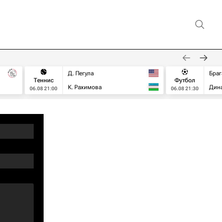
Д. Пегула
Браг
Теннис
Футбол
К. Рахимова
Дин
06.08 21:00
06.08 21:30