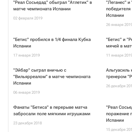
"Реал Сосьедад" обыграл "Атлетик" в
"Леганес" и
матче чемпионата Испании
победителя 
Испании
02 февраля 2019
26 января 201
"Бетис" пробился в 1/4 финала Кубка
"Бетис" и "
Испании
мячей в мат
17 января 2019
11 января 201
"Эйбар" сыграл вничью с
Альгуасиль 
"Вильярреалом" в матче чемпионата
тренером "Р
Испании
26 декабря 20
06 января 2019
Фанаты "Бетиса" в перерыве матча
"Реал Сосье
забросали поле мягкими игрушками
поражение 
Испании
23 декабря 2018
15 декабря 20