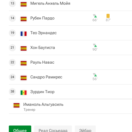
Мигель Анхель Мойя
13
Рубен Пардо
14
66‎’‎
87‎’‎
Тео Эрнандес
19
Хон Баутиста
21
90‎’‎
Рауль Навас
22
Сандро Рамирес
24
56‎’‎
Зурдин Тиор
38
Иманоль Альгуасиль
Тренер
Общее
Реал Сосьедад
Эйбар