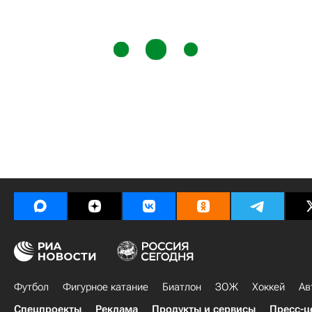
Футбол
Фигурное катание
Биатлон
ЗОЖ
Хоккей
Ав
Спецпроекты
Реклама
Продукты и сервисы
Пресс-ц