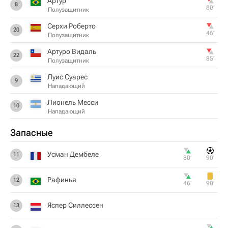
Артур
8
80‎’‎
Полузащитник
Серхи Роберто
20
46‎’‎
Полузащитник
Артуро Видаль
22
85‎’‎
Полузащитник
Луис Суарес
9
Нападающий
Лионель Месси
10
Нападающий
Запасные
Усман Дембеле
11
80‎’‎
90‎’‎
Рафинья
12
46‎’‎
90‎’‎
Яспер Силлессен
13