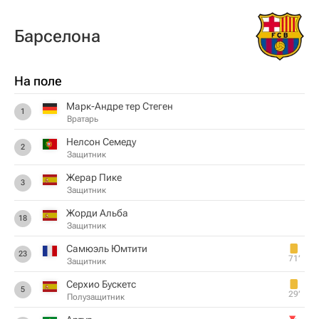
Барселона
На поле
Марк-Андре тер Стеген
1
Вратарь
Нелсон Семеду
2
Защитник
Жерар Пике
3
Защитник
Жорди Альба
18
Защитник
Самюэль Юмтити
23
71‎’‎
Защитник
Серхио Бускетс
5
29‎’‎
Полузащитник