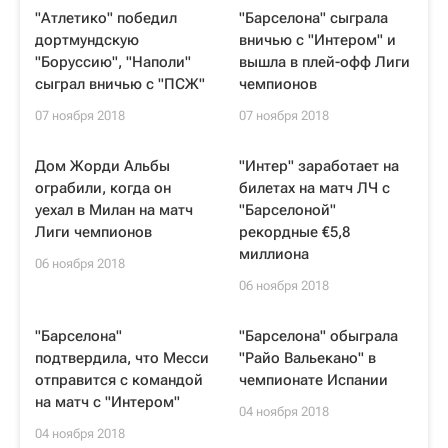
"Атлетико" победил
"Барселона" сыграла
дортмундскую
вничью с "Интером" и
"Боруссию", "Наполи"
вышла в плей-офф Лиги
сыграл вничью с "ПСЖ"
чемпионов
07 ноября 2018
07 ноября 2018
Дом Жорди Альбы
"Интер" заработает на
ограбили, когда он
билетах на матч ЛЧ с
уехал в Милан на матч
"Барселоной"
Лиги чемпионов
рекордные €5,8
миллиона
06 ноября 2018
06 ноября 2018
"Барселона"
"Барселона" обыграла
подтвердила, что Месси
"Райо Вальекано" в
отправится с командой
чемпионате Испании
на матч с "Интером"
04 ноября 2018
04 ноября 2018