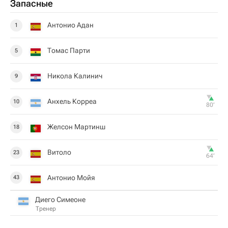
Запасные
Антонио Адан
1
Томас Парти
5
Никола Калинич
9
Анхель Корреа
10
80‎’‎
Желсон Мартинш
18
Витоло
23
64‎’‎
Антонио Мойя
43
Диего Симеоне
Тренер