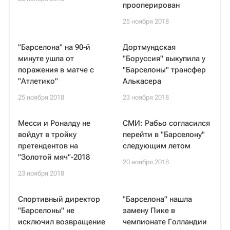
прооперирован
25 ноября 2018
"Барселона" на 90-й
Дортмундская
минуте ушла от
"Боруссия" выкупила у
поражения в матче с
"Барселоны" трансфер
"Атлетико"
Алькасера
25 ноября 2018
23 ноября 2018
Месси и Роналду не
СМИ: Рабьо согласился
войдут в тройку
перейти в "Барселону"
претендентов на
следующим летом
"Золотой мяч"-2018
20 ноября 2018
23 ноября 2018
Спортивный директор
"Барселона" нашла
"Барселоны" не
замену Пике в
исключил возвращение
чемпионате Голландии