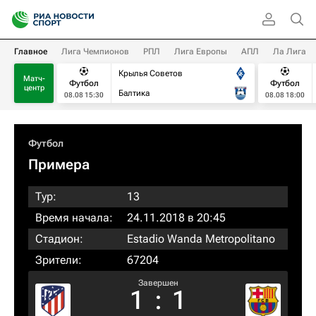
Главное
Лига Чемпионов
РПЛ
Лига Европы
АПЛ
Ла Лига
Крылья Советов
Матч-
Футбол
Футбол
центр
Балтика
08.08 15:30
08.08 18:00
Футбол
Примера
Тур:
13
Время начала:
24.11.2018 в 20:45
Стадион:
Estadio Wanda Metropolitano
Зрители:
67204
Завершен
1
:
1