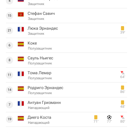
4
Защитник
Стефан Савич
15
Защитник
Люка Эрнандес
21
39‎’‎
Защитник
Коке
6
Полузащитник
Сауль Ньигес
8
Полузащитник
Тома Лемар
11
64‎’‎
Полузащитник
Родриго Эрнандес
14
86‎’‎
Полузащитник
Антуан Гризманн
7
48‎’‎
Нападающий
Диего Коста
19
71‎’‎
77‎’‎
80‎’‎
Нападающий