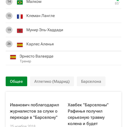
Малком
14
85‎’‎
Клеман Лангле
15
Мунир Эль-Хаддади
19
Карлес Аленья
26
Эрнесто Валверде
Тренер
Общее
Атлетико (Мадрид)
Барселона
Иванович поблагодарил
Хавбек "Барселоны"
журналистов за слухи о
Рафинья получил
переходе в "Барселону"
серьезную травму
колена и будет
25 ноября 2018