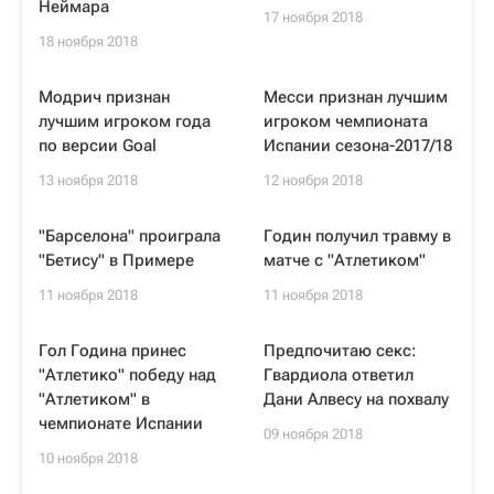
Неймара
17 ноября 2018
18 ноября 2018
Модрич признан
Месси признан лучшим
лучшим игроком года
игроком чемпионата
по версии Goal
Испании сезона-2017/18
13 ноября 2018
12 ноября 2018
"Барселона" проиграла
Годин получил травму в
"Бетису" в Примере
матче с "Атлетиком"
11 ноября 2018
11 ноября 2018
Гол Година принес
Предпочитаю секс:
"Атлетико" победу над
Гвардиола ответил
"Атлетиком" в
Дани Алвесу на похвалу
чемпионате Испании
09 ноября 2018
10 ноября 2018