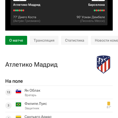
Атлетико Мадрид
Барселона
77‎’‎
Диего Коста
90‎’‎
Усман Дембеле
(
Антуан Гризманн
)
(
Лионель Месси
)
О матче
Трансляция
Статистика
Новости ком
Атлетико Мадрид
На поле
Ян Облак
13
Вратарь
Филипе Луис
3
87‎’‎
Защитник
Сантьяго Ариас