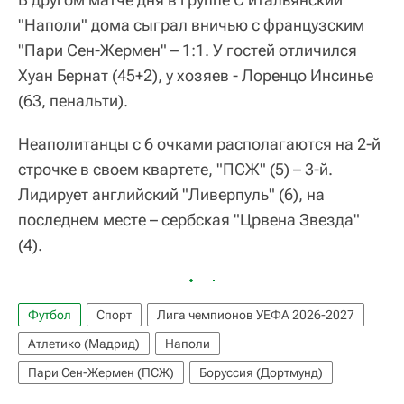
"Наполи" дома сыграл вничью с французским
"Пари Сен-Жермен" – 1:1. У гостей отличился
Хуан Бернат (45+2), у хозяев - Лоренцо Инсинье
(63, пенальти).
Неаполитанцы с 6 очками располагаются на 2-й
строчке в своем квартете, "ПСЖ" (5) – 3-й.
Лидирует английский "Ливерпуль" (6), на
последнем месте – сербская "Црвена Звезда"
(4).
Футбол
Спорт
Лига чемпионов УЕФА 2026-2027
Атлетико (Мадрид)
Наполи
Пари Сен-Жермен (ПСЖ)
Боруссия (Дортмунд)