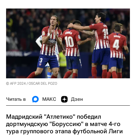
© AFP 2024 / OSCAR DEL POZO
Читать в
МАКС
Дзен
Мадридский "Атлетико" победил
дортмундскую "Боруссию" в матче 4-го
тура группового этапа футбольной Лиги