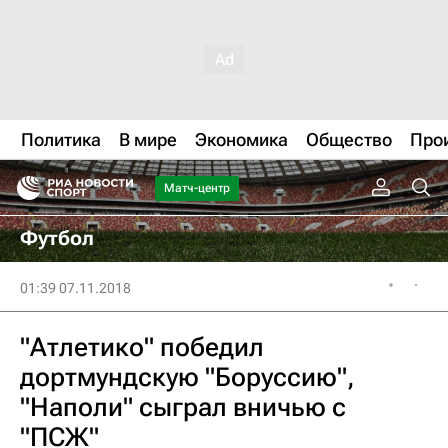
Политика
В мире
Экономика
Общество
Про
Матч-центр
Футбол
01:39 07.11.2018
"Атлетико" победил
дортмундскую "Боруссию",
"Наполи" сыграл вничью с
"ПСЖ"