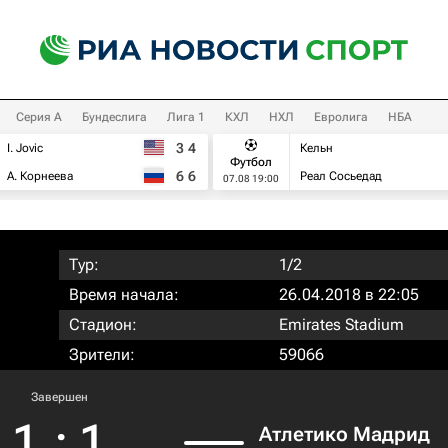
Серия А
Бундеслига
Лига 1
КХЛ
НХЛ
Евролига
НБА
3
4
I. Jovic
Кельн
Футбол
6
6
А. Корнеева
Реал Сосьедад
07.08 19:00
Тур:
1/2
Время начала:
26.04.2018 в 22:05
Стадион:
Emirates Stadium
Зрители:
59066
Завершен
1
:
1
Атлетико Мадрид