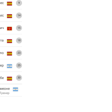
ес
9
ес
14
ич
15
ста
18
ло
23
нер
25
абе
30
имеоне
Тренер