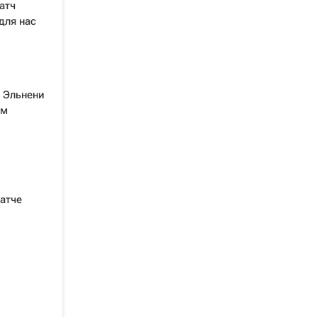
атч
для нас
а Эльнени
ам
атче