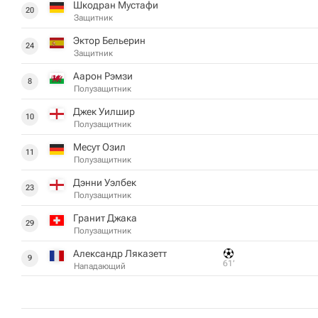
Шкодран Мустафи
20
Защитник
Эктор Бельерин
24
Защитник
Аарон Рэмзи
8
Полузащитник
Джек Уилшир
10
Полузащитник
Месут Озил
11
Полузащитник
Дэнни Уэлбек
23
Полузащитник
Гранит Джака
29
Полузащитник
Александр Ляказетт
9
61‎’‎
Нападающий