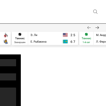
2
5
Э. Ли
М. Анд
Теннис
Теннис
6
7
Е. Рыбакина
Л. Фер
Завершен
1-й сет