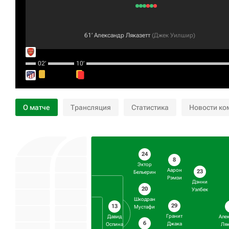
61‎’‎
Александр Ляказетт
(
Джек Уилшир
)
02‎’‎
10‎’‎
О матче
Трансляция
Статистика
Новости ко
24
8
Эктор
Аарон
23
Бельерин
Рэмзи
Дэнни
20
Уэлбек
Шкодран
29
13
Мустафи
Гранит
Давид
Але
6
Джака
Оспина
Ляк