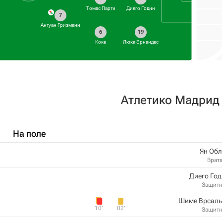
Томас Парти
Диего Годин
7
Антуан Гризманн
6
19
Коке
Люка Эрнандес
Атлетико Мадрид
На поле
Ян Обл
Врат
Диего Го
Защит
Шиме Врсаль
10‎’‎
02‎’‎
Защит