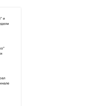
" и
едели
ко"
ги
рал
инале