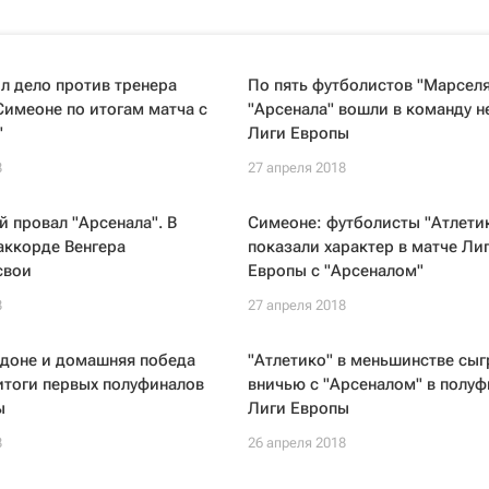
л дело против тренера
По пять футболистов "Марселя
Симеоне по итогам матча с
"Арсенала" вошли в команду н
"
Лиги Европы
8
27 апреля 2018
 провал "Арсенала". В
Симеоне: футболисты "Атлети
аккорде Венгера
показали характер в матче Ли
свои
Европы с "Арсеналом"
8
27 апреля 2018
ндоне и домашняя победа
"Атлетико" в меньшинстве сыг
итоги первых полуфиналов
вничью с "Арсеналом" в полуф
ы
Лиги Европы
8
26 апреля 2018