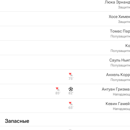
Люка Эрнанд
Защит
Хосе Химе
Защит
Томас Пар
Полузащит
Ко
Полузащит
Сауль Ньи
Полузащит
Анхель Кор
75‎’‎
Полузащит
Антуан Гризм
85‎’‎
82‎’‎
Нападающ
Кевин Гамей
65‎’‎
Нападающ
Запасные