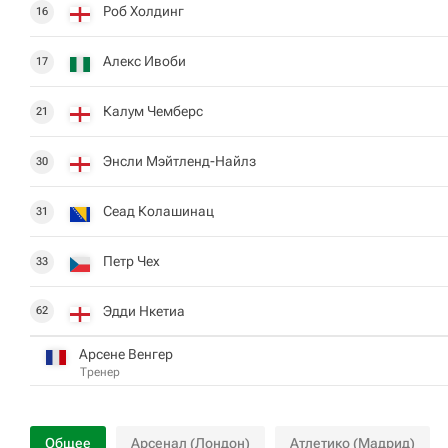
Роб Холдинг
16
Алекс Ивоби
17
Калум Чемберс
21
Энсли Мэйтленд-Найлз
30
Сеад Колашинац
31
Петр Чех
33
Эдди Нкетиа
62
Арсене Венгер
Тренер
Общее
Арсенал (Лондон)
Атлетико (Мадрид)