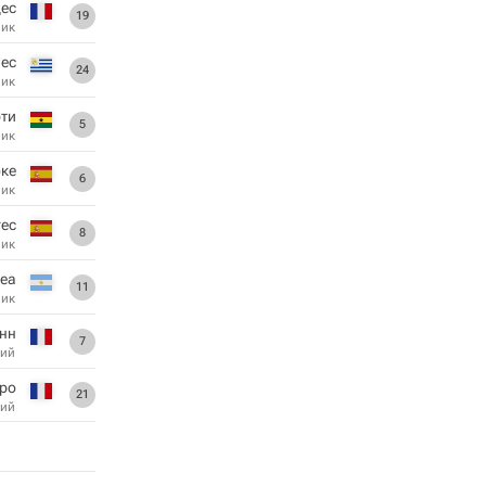
ес
19
ник
нес
24
ник
ти
5
ник
ке
6
ник
гес
8
ник
реа
11
ник
анн
7
ий
ро
21
ий