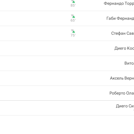
Фернандо Торр
85‎’‎
Габи Фернанд
65‎’‎
Стефан Сав
75‎’‎
Диего Ко
Вито
Аксель Вер
Роберто Ол
Диего С