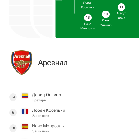
Лоран
11
Косельни
Месут
10
18
Озил
Джек
Начо
Уилшир
Монреаль
Арсенал
Давид Оспина
13
Вратарь
Лоран Косельни
6
Защитник
Начо Монреаль
18
Защитник