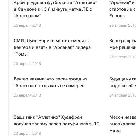
Арбитр удалил футболиста "Атлетико"
"Арсенал" и
и Симеоне к 13-й минуте матча ЛЕ с
стартовые с
"Арсеналом"
Европы
26 апреля 2018
26 апреля 201
СМИ: Луис Энрике может сменить
Венгер: вре
Венгера и взять в "Арсенал" лидера
мое решени
"Ромы"
25 апреля 201
26 апреля 2018
Венгер заявил, что после ухода из
Будущему гл
"Арсенала" отдыхать не намерен
выделят 50 
25 апреля 2018
24 апреля 201
Защитник "Атлетико" Хуанфран
Месси назв
получил травму перед полуфиналом ЛЕ
высокоопла
мира
23 апреля 2018