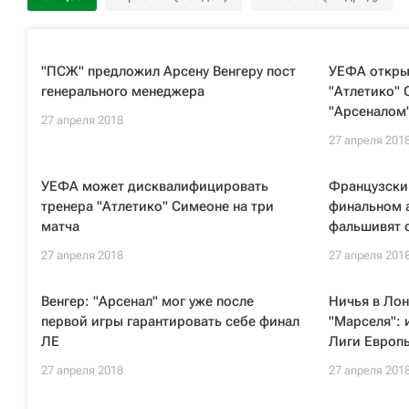
"ПСЖ" предложил Арсену Венгеру пост
УЕФА откры
генерального менеджера
"Атлетико" 
"Арсеналом
27 апреля 2018
27 апреля 201
УЕФА может дисквалифицировать
Французский
тренера "Атлетико" Симеоне на три
финальном 
матча
фальшивят 
27 апреля 2018
27 апреля 201
Венгер: "Арсенал" мог уже после
Ничья в Ло
первой игры гарантировать себе финал
"Марселя": 
ЛЕ
Лиги Европ
27 апреля 2018
27 апреля 201