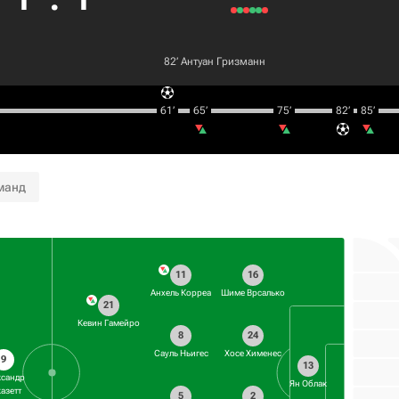
82‎’‎
Антуан Гризманн
61‎’‎
65‎’‎
75‎’‎
82‎’‎
85‎’‎
манд
11
16
Анхель Корреа
Шиме Врсалько
21
Кевин Гамейро
8
24
Сауль Ньигес
Хосе Хименес
9
13
ксандр
Ян Облак
азетт
5
2