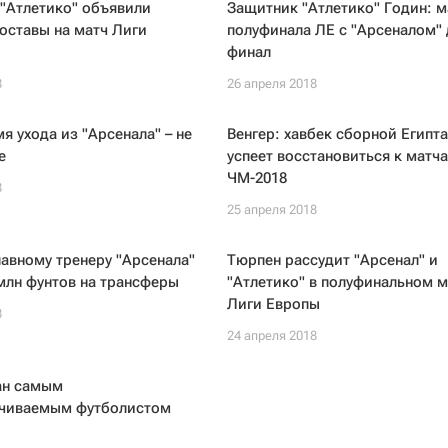
 "Атлетико" объявили
Защитник "Атлетико" Годин: м
оставы на матч Лиги
полуфинала ЛЕ с "Арсеналом" 
финал
8
26 апреля 2018
мя ухода из "Арсенала" – не
Венгер: хавбек сборной Египт
е
успеет восстановиться к матч
ЧМ-2018
8
25 апреля 2018
авному тренеру "Арсенала"
Тюрпен рассудит "Арсенал" и
млн фунтов на трансферы
"Атлетико" в полуфинальном м
Лиги Европы
8
24 апреля 2018
ан самым
чиваемым футболистом