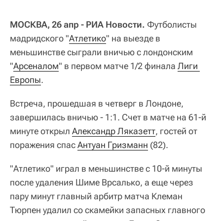
МОСКВА, 26 апр - РИА Новости.
Футболисты
мадридского "
Атлетико
" на выезде в
меньшинстве сыграли вничью с лондонским
"
Арсеналом
" в первом матче 1/2 финала
Лиги 
Европы
.
Встреча, прошедшая в четверг в Лондоне,
завершилась вничью - 1:1. Счет в матче на 61-й
минуте открыл
Александр Ляказетт
, гостей от
поражения спас
Антуан Гризманн
(82).
"Атлетико" играл в меньшинстве с 10-й минуты
после удаления Шиме Врсалько, а еще через
пару минут главный арбитр матча Клеман
Тюрпен удалил со скамейки запасных главного