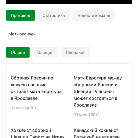
Протокол
Статистика
Новости команд
Матч окончен
Общее
Швеция
Словакия
Сборная России по
Матч Евротура между
хоккею впервые
сборными России и
сыграет матч Евротура
Швеции 19 апреля
в Ярославле
может состояться в
Ярославле
03 апреля 2018
09 марта 2018
Хоккеист сборной
Канадский хоккеист
Швеции Энрот: на Играх
Вольский не удивлен