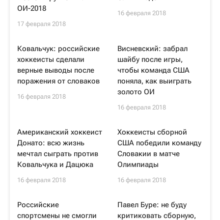
ОИ-2018
16 февраля 2018
17 февраля 2018
Ковальчук: российские
Висневский: забрал
хоккеисты сделали
шайбу после игры,
верные выводы после
чтобы команда США
поражения от словаков
поняла, как выиграть
золото ОИ
16 февраля 2018
16 февраля 2018
Американский хоккеист
Хоккеисты сборной
Донато: всю жизнь
США победили команду
мечтал сыграть против
Словакии в матче
Ковальчука и Дацюка
Олимпиады
16 февраля 2018
16 февраля 2018
Российские
Павел Буре: не буду
спортсмены не смогли
критиковать сборную,