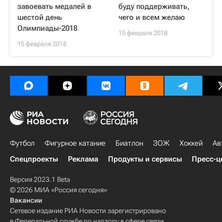
завоевать медалей в
буду поддерживать,
шестой день
чего и всем желаю
Олимпиады-2018
15 февраля 2018
15 февраля 2018
Футбол
Фигурное катание
Биатлон
ЗОЖ
Хоккей
Ав
Спецпроекты
Реклама
Продукты и сервисы
Пресс-ц
Версия 2023.1 Beta
© 2026 МИА «Россия сегодня»
Вакансии
Сетевое издание РИА Новости зарегистрировано
в Федеральной службе по надзору в сфере связи,