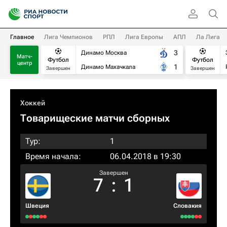
Главное
Лига Чемпионов
РПЛ
Лига Европы
АПЛ
Ла Лига
3
Динамо Москва
Матч-
Футбол
Футбол
центр
1
Динамо Махачкала
Завершен
Завершен
Хоккей
Товарищеские матчи сборных
Тур:
1
Время начала:
06.04.2018 в 19:30
Завершен
7
:
1
Швеция
Словакия