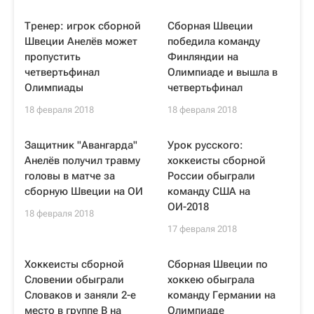
Тренер: игрок сборной
Сборная Швеции
Швеции Анелёв может
победила команду
пропустить
Финляндии на
четвертьфинал
Олимпиаде и вышла в
Олимпиады
четвертьфинал
18 февраля 2018
18 февраля 2018
Защитник "Авангарда"
Урок русского:
Анелёв получил травму
хоккеисты сборной
головы в матче за
России обыграли
сборную Швеции на ОИ
команду США на
ОИ-2018
18 февраля 2018
17 февраля 2018
Хоккеисты сборной
Сборная Швеции по
Словении обыграли
хоккею обыграла
Словаков и заняли 2-е
команду Германии на
место в группе В на
Олимпиаде