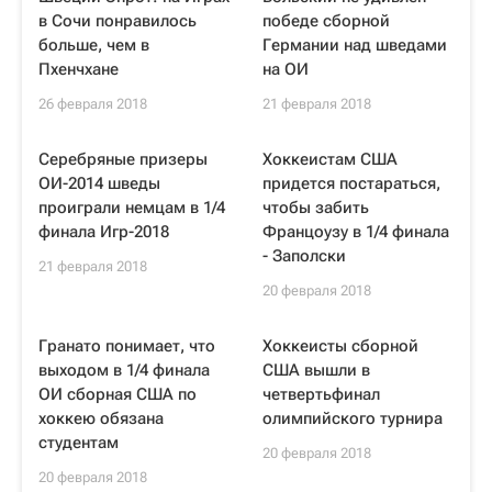
в Сочи понравилось
победе сборной
больше, чем в
Германии над шведами
Пхенчхане
на ОИ
26 февраля 2018
21 февраля 2018
Серебряные призеры
Хоккеистам США
ОИ-2014 шведы
придется постараться,
проиграли немцам в 1/4
чтобы забить
финала Игр-2018
Францоузу в 1/4 финала
- Заполски
21 февраля 2018
20 февраля 2018
Гранато понимает, что
Хоккеисты сборной
выходом в 1/4 финала
США вышли в
ОИ сборная США по
четвертьфинал
хоккею обязана
олимпийского турнира
студентам
20 февраля 2018
20 февраля 2018