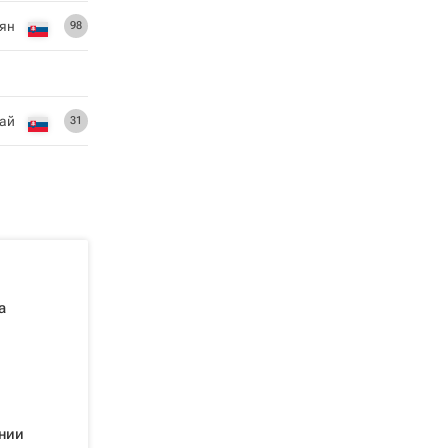
ьян
98
ай
31
а
нии