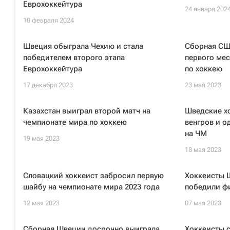
Еврохоккейтура
24 января 202
10 февраля 2024
Швеция обыграла Чехию и стала
Сборная СШ
победителем второго этапа
первого ме
Еврохоккейтура
по хоккею
17 декабря 2023
23 мая 2023
Казахстан выиграл второй матч на
Шведские х
чемпионате мира по хоккею
венгров и о
на ЧМ
19 мая 2023
18 мая 2023
Словацкий хоккеист забросил первую
Хоккеисты 
шайбу на чемпионате мира 2023 года
победили фи
12 мая 2023
07 мая 2023
Сборная Швеции досрочно выиграла
Хоккеисты 