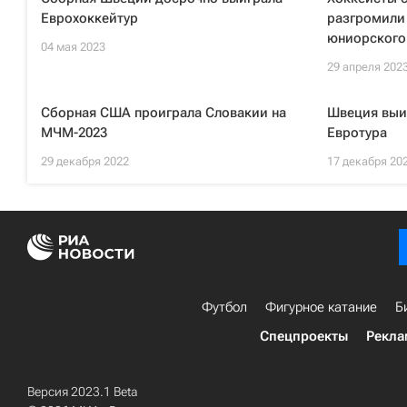
Еврохоккейтур
разгромили 
юниорского
04 мая 2023
29 апреля 202
Сборная США проиграла Словакии на
Швеция выи
МЧМ-2023
Евротура
29 декабря 2022
17 декабря 20
Футбол
Фигурное катание
Б
Спецпроекты
Рекла
Версия 2023.1 Beta