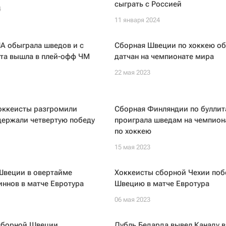
сыграть с Россией
4
11 января 2024
А обыграла шведов и с
Сборная Швеции по хоккею о
ста вышла в плей-офф ЧМ
датчан на чемпионате мира
22 мая 2023
оккеисты разгромили
Сборная Финляндии по булли
держали четвертую победу
проиграла шведам на чемпион
по хоккею
15 мая 2023
Швеции в овертайме
Хоккеисты сборной Чехии поб
ннов в матче Евротура
Швецию в матче Евротура
06 мая 2023
сборной Швеции
Дубль Бедарда вывел Канаду в