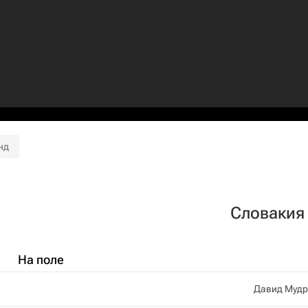
нд
Словакия
На поле
Давид Мудр