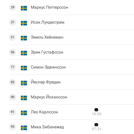
Маркус Петтерссон
29
Исак Лундестрем
37
Эмиль Хейнеман
51
Эрик Густафссон
56
Симон Эдвинссон
77
Йеспер Фреден
82
Маркус Йоханссон
90
Лео Карлссон
91
18:50
Мика Зибанежад
93
57:33