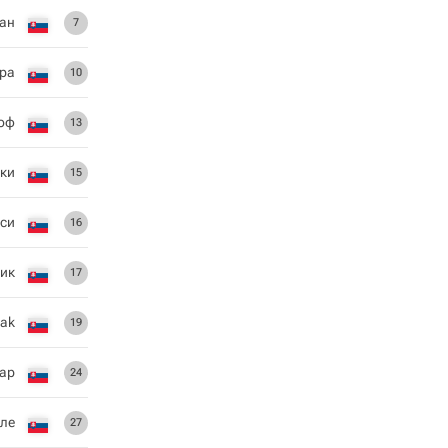
ан
7
ра
10
оф
13
ки
15
оси
16
ик
17
cak
19
ар
24
рле
27