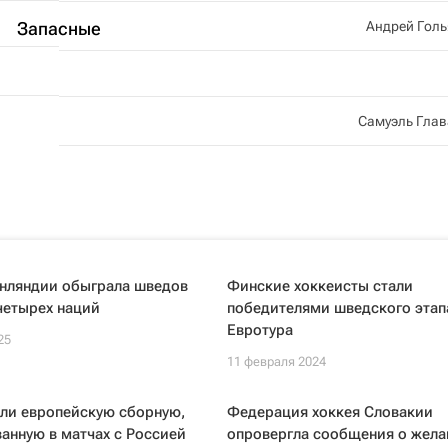
Андрей Гол
Запасные
Самуэль Глав
нляндии обыграла шведов
Финские хоккеисты стали
четырех наций
победителями шведского этап
Евротура
25
11 февраля 2024
али европейскую сборную,
Федерация хоккея Словакии
анную в матчах с Россией
опровергла сообщения о жела