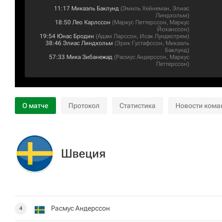
11:17
Микаэль Баклунд
(
Эмиль Хейнеман
,
Элиас
Линдхольм
)
18:50
Лео Карлссон
(
Маркус Петтерссон
,
Маркус
Йоханссон
)
19:54
Юнас Бродин
(
Адам Ларссон
,
Исак Лундестрем
)
38:46
Элиас Линдхольм
(
Эрик Густафссон
,
Микаэль
Баклунд
)
57:33
Мика Зибанежад
(
Расмус Андерссон
,
Маркус
Петтерссон
)
О матче
Протокол
Статистика
Новости кома
Швеция
Расмус Андерссон
4