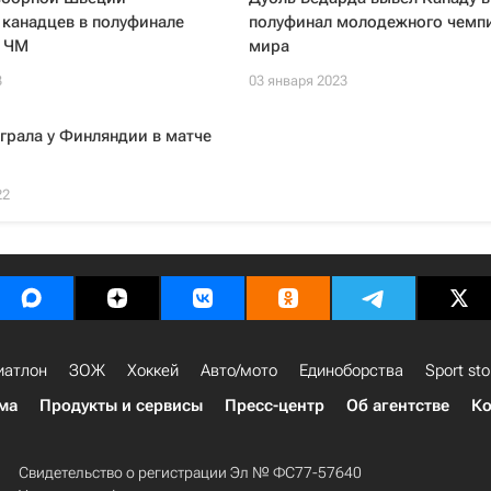
канадцев в полуфинале
полуфинал молодежного чемп
 ЧМ
мира
3
03 января 2023
грала у Финляндии в матче
22
иатлон
ЗОЖ
Хоккей
Авто/мото
Единоборства
Sport sto
ма
Продукты и сервисы
Пресс-центр
Об агентстве
Ко
Свидетельство о регистрации Эл № ФС77-57640