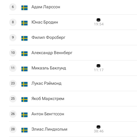
Адам Ларссон
6
Юнас Бродин
8
19:54
Филип Форсберг
9
Александр Веннберг
10
Микаэль Баклунд
11
11:17
Лукас Рэймонд
23
Якоб Маркстрем
25
Антон Бенгтссон
26
Элиас Линдхольм
28
38:46