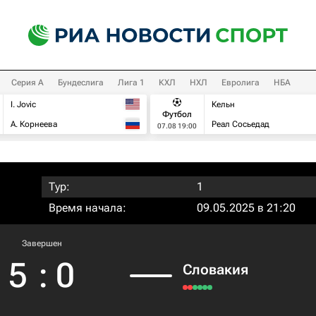
Серия А
Бундеслига
Лига 1
КХЛ
НХЛ
Евролига
НБА
I. Jovic
Кельн
Футбол
А. Корнеева
Реал Сосьедад
07.08 19:00
Тур:
1
Время начала:
09.05.2025 в 21:20
Завершен
5
:
0
Словакия