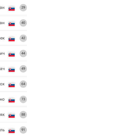
ан
29
ан
40
зек
42
ич
44
кач
49
Кох
64
но
73
як
88
ль
91