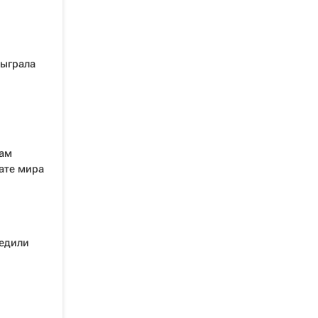
быграла
там
ате мира
едили