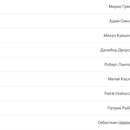
Марио Грм
Адам Сико
Михал Кришт
Далибор Дворс
Роберт Лант
Матей Касл
Patrik Hrehor
Патрик Рыб
Себастьян Цеде