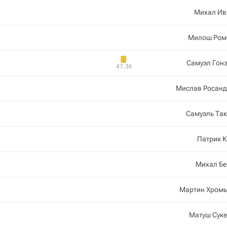
Михал Ив
Милош Ром
Самуэл Гон
47:36
Мислав Росанд
Самуэль Та
Патрик 
Михал Бе
Мартин Хромь
Матуш Суке