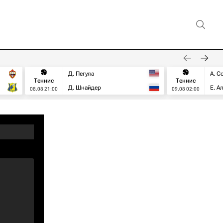
Д. Пегула
А. С
Теннис
Теннис
Д. Шнайдер
Е. А
08.08 21:00
09.08 02:00