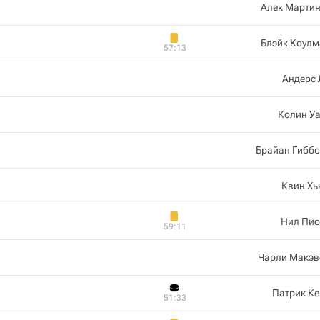
Алек Мартин
Блэйк Коулм
57:13
Андерс 
Колин У
Брайан Гиббо
Квин Хь
Нил Пио
59:11
Чарли Макэв
Патрик К
51:33