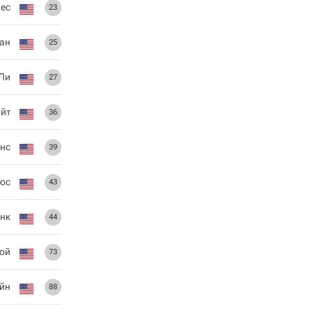
ес
23
ан
25
Ли
27
айт
36
нс
39
юс
43
нк
44
ой
73
ейн
88