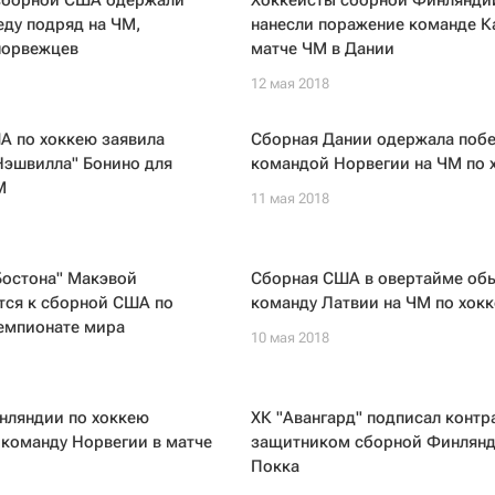
сборной США одержали
Хоккеисты сборной Финлянди
ду подряд на ЧМ,
нанесли поражение команде К
норвежцев
матче ЧМ в Дании
12 мая 2018
А по хоккею заявила
Сборная Дании одержала побе
Нэшвилла" Бонино для
командой Норвегии на ЧМ по 
М
11 мая 2018
Бостона" Макэвой
Сборная США в овертайме об
тся к сборной США по
команду Латвии на ЧМ по хок
чемпионате мира
10 мая 2018
нляндии по хоккею
ХК "Авангард" подписал контр
команду Норвегии в матче
защитником сборной Финлян
Покка