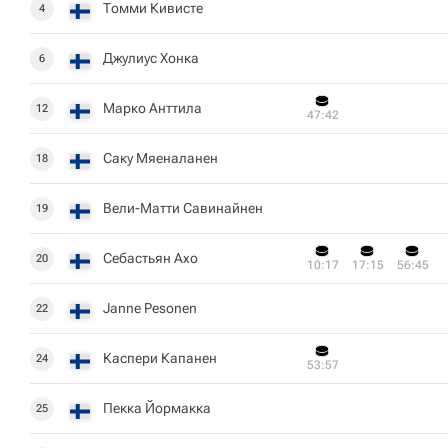
Томми Кивисте
4
Джулиус Хонка
6
Марко Анттила
12
47:42
Саку Мяеналанен
18
Вели-Матти Савинайнен
19
Себастьян Ахо
20
10:17
17:15
56:45
Janne Pesonen
22
Каспери Капанен
24
53:57
Пекка Йормакка
25