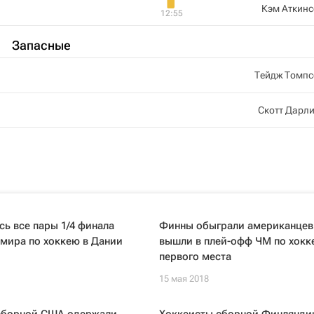
Кэм Аткинс
12:55
Запасные
Тейдж Томпс
Скотт Дарл
ь все пары 1/4 финала
Финны обыграли американцев
мира по хоккею в Дании
вышли в плей-офф ЧМ по хокк
первого места
15 мая 2018