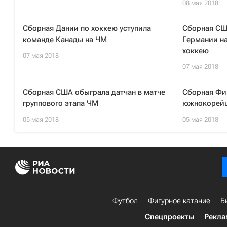
08 мая 2018
Сборная Дании по хоккею уступила
Сборная СШ
команде Канады на ЧМ
Германии на
хоккею
07 мая 2018
07 мая 2018
Сборная США обыграла датчан в матче
Сборная Фи
группового этапа ЧМ
южнокорейц
05 мая 2018
05 мая 2018
Футбол
Фигурное катание
Б
Спецпроекты
Рекла