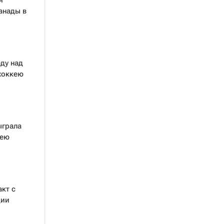
и
анады в
ду над
хоккею
ыграла
кею
акт с
дии