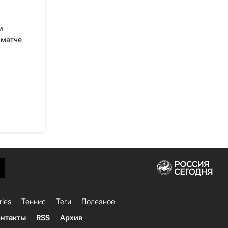
и
 матче
ries
Теннис
Теги
Полезное
нтакты
RSS
Архив