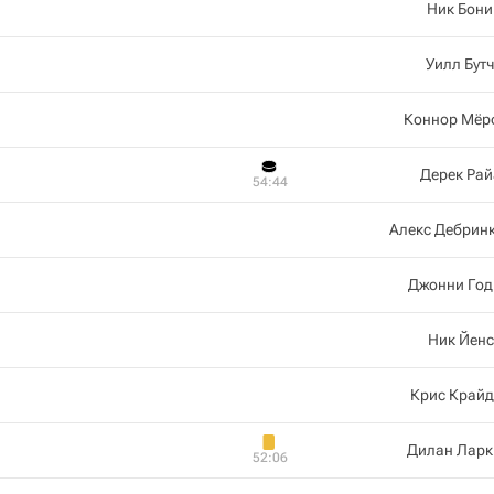
Ник Бони
Уилл Бут
Коннор Мёр
Дерек Ра
54:44
Алекс Дебрин
Джонни Год
Ник Йенс
Крис Крайд
Дилан Ларк
52:06