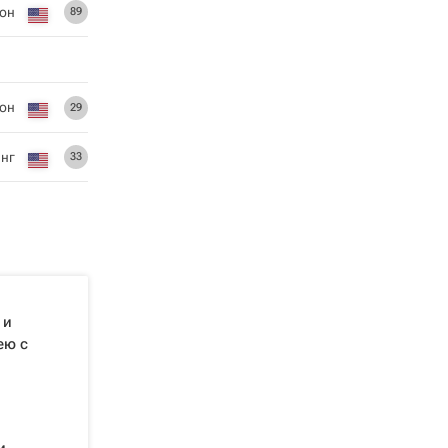
он
89
он
29
инг
33
 и
ею с