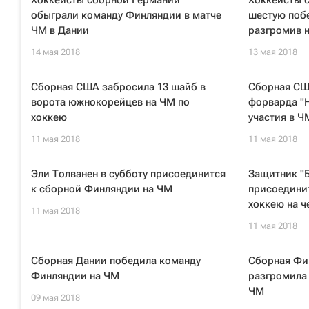
Хоккеисты сборной Германии
Хоккеисты 
обыграли команду Финляндии в матче
шестую побе
ЧМ в Дании
разгромив 
14 мая 2018
13 мая 2018
Сборная США забросила 13 шайб в
Сборная СШ
ворота южнокорейцев на ЧМ по
форварда "
хоккею
участия в Ч
11 мая 2018
11 мая 2018
Эли Толванен в субботу присоединится
Защитник "
к сборной Финляндии на ЧМ
присоедини
хоккею на 
11 мая 2018
11 мая 2018
Сборная Дании победила команду
Сборная Фи
Финляндии на ЧМ
разгромила 
ЧМ
09 мая 2018