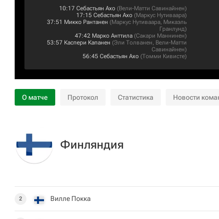
10:17
Себастьян Ахо
(
Вели-Матти Савинайнен
)
17:15
Себастьян Ахо
(
Маркус Нутиваара
)
37:51
Микко Рантанен
(
Маркус Нутиваара
,
Микаэль
Гранлунд
)
47:42
Марко Анттила
(
Сакари Маннинен
)
53:57
Каспери Капанен
(
Эли Толванен
,
Вели-Матти
Савинайнен
)
56:45
Себастьян Ахо
(
Томми Кивисте
)
О матче
Протокол
Статистика
Новости кома
Финляндия
Вилле Покка
2