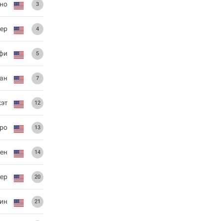
но
3
чер
4
фи
5
йан
7
кэт
12
ро
13
ен
14
ер
20
ин
21