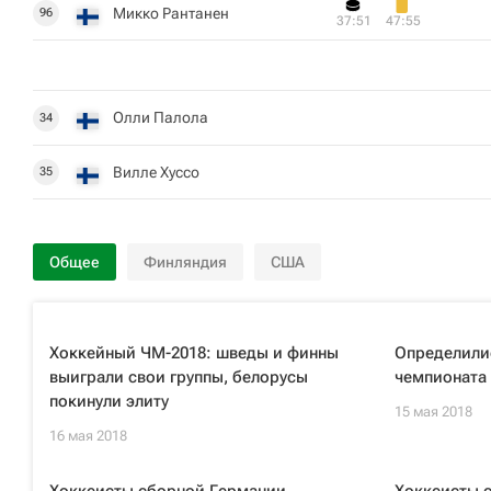
Микко Рантанен
96
37:51
47:55
Олли Палола
34
Вилле Хуссо
35
Общее
Финляндия
США
Хоккейный ЧМ-2018: шведы и финны
Определилис
выиграли свои группы, белорусы
чемпионата 
покинули элиту
15 мая 2018
16 мая 2018