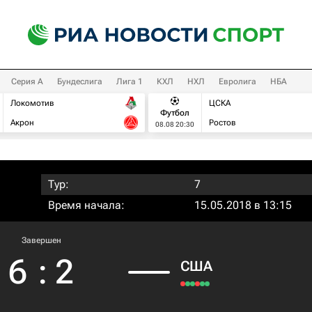
Серия А
Бундеслига
Лига 1
КХЛ
НХЛ
Евролига
НБА
Локомотив
ЦСКА
Футбол
Акрон
Ростов
08.08 20:30
Тур:
7
Время начала:
15.05.2018 в 13:15
Завершен
6
:
2
США