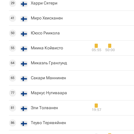
Харри Сятери
29
Миро Хеисканен
41
Ююсо Риикола
50
Миика Койвисто
55
05:55
50:00
Микаэль Гранлунд
64
Сакари Маннинен
65
Маркус Нутиваара
77
Эли Толванен
81
19:57
Теуво Терявяйнен
86