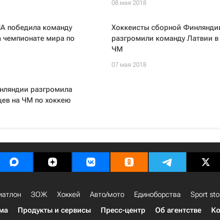
08 мая 2018
А победила команду
Хоккеисты сборной Финлянди
 чемпионате мира по
разгромили команду Латвии в
ЧМ
07 мая 2018
нляндии разгромила
ев на ЧМ по хоккею
иатлон
ЗОЖ
Хоккей
Авто/мото
Единоборства
Sport sto
ма
Продукты и сервисы
Пресс-центр
Об агентстве
Ко