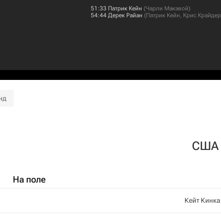
51:33
Патрик Кейн
(
Чарли Макэвой
)
54:44
Дерек Райан
(
Патрик Кейн
,
Крис Крайдер
нд
США
На поле
Кейт Кинк