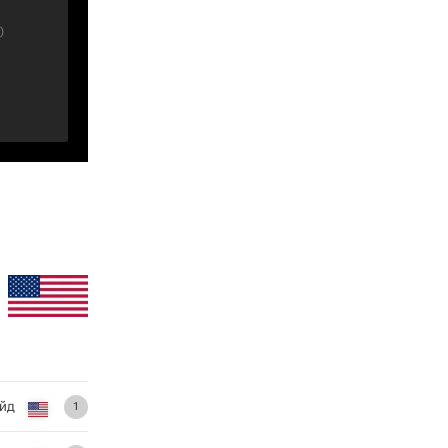
)
айд
1