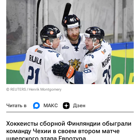
© REUTERS / Henrik Montgomery
Читать в
МАКС
Дзен
Хоккеисты сборной Финляндии обыграли
команду Чехии в своем втором матче
шведского этапа Евротура.