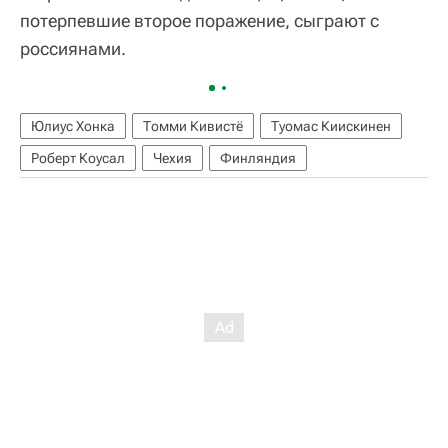
потерпевшие второе поражение, сыграют с
россиянами.
Юлиус Хонка
Томми Кивистё
Туомас Киискинен
Роберт Коусал
Чехия
Финляндия