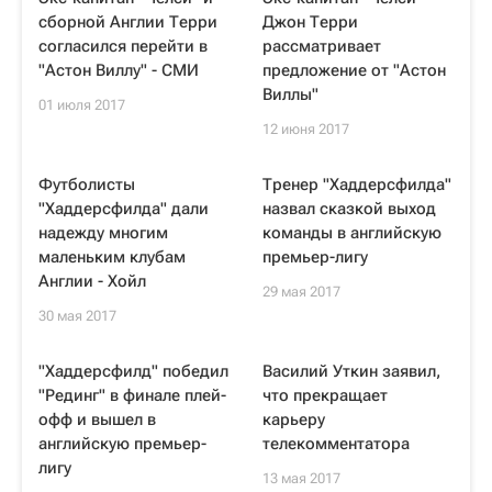
сборной Англии Терри
Джон Терри
согласился перейти в
рассматривает
"Астон Виллу" - СМИ
предложение от "Астон
Виллы"
01 июля 2017
12 июня 2017
Футболисты
Тренер "Хаддерсфилда"
"Хаддерсфилда" дали
назвал сказкой выход
надежду многим
команды в английскую
маленьким клубам
премьер-лигу
Англии - Хойл
29 мая 2017
30 мая 2017
"Хаддерсфилд" победил
Василий Уткин заявил,
"Рединг" в финале плей-
что прекращает
офф и вышел в
карьеру
английскую премьер-
телекомментатора
лигу
13 мая 2017