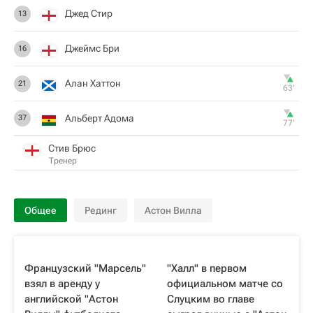
Джед Стир
13
Джеймс Бри
16
Алан Хаттон
21
63‎’‎
Альберт Адома
37
77‎’‎
Стив Брюс
Тренер
Общее
Рединг
Астон Вилла
Французский "Марсель"
"Халл" в первом
взял в аренду у
официальном матче со
английской "Астон
Слуцким во главе