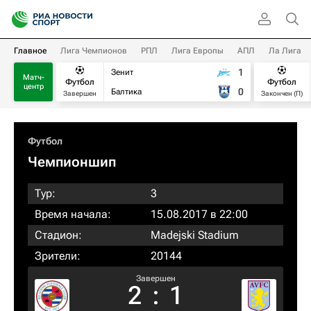
Главное
Лига Чемпионов
РПЛ
Лига Европы
АПЛ
Ла Лига
1
Зенит
Матч-
Футбол
Футбол
центр
0
Балтика
Завершен
Закончен (П)
Футбол
Чемпионшип
Тур:
3
Время начала:
15.08.2017 в 22:00
Стадион:
Madejski Stadium
Зрители:
20144
Завершен
2
:
1