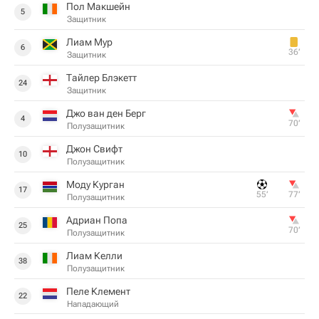
Пол Макшейн
5
Защитник
Лиам Мур
6
36‎’‎
Защитник
Тайлер Блэкетт
24
Защитник
Джо ван ден Берг
4
70‎’‎
Полузащитник
Джон Свифт
10
Полузащитник
Моду Курган
17
55‎’‎
77‎’‎
Полузащитник
Адриан Попа
25
70‎’‎
Полузащитник
Лиам Келли
38
Полузащитник
Пеле Клемент
22
Нападающий