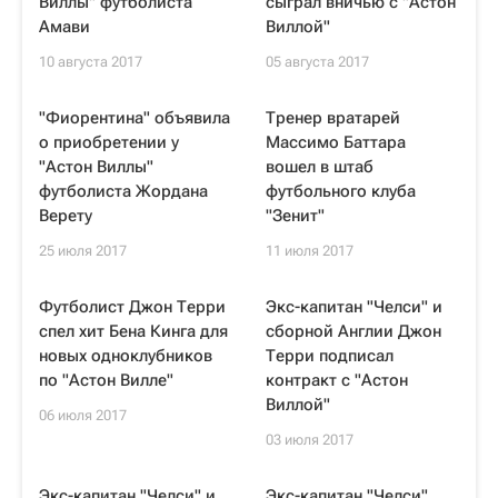
Виллы" футболиста
сыграл вничью с "Астон
Амави
Виллой"
10 августа 2017
05 августа 2017
"Фиорентина" объявила
Тренер вратарей
о приобретении у
Массимо Баттара
"Астон Виллы"
вошел в штаб
футболиста Жордана
футбольного клуба
Верету
"Зенит"
25 июля 2017
11 июля 2017
Футболист Джон Терри
Экс-капитан "Челси" и
спел хит Бена Кинга для
сборной Англии Джон
новых одноклубников
Терри подписал
по "Астон Вилле"
контракт с "Астон
Виллой"
06 июля 2017
03 июля 2017
Экс-капитан "Челси" и
Экс-капитан "Челси"