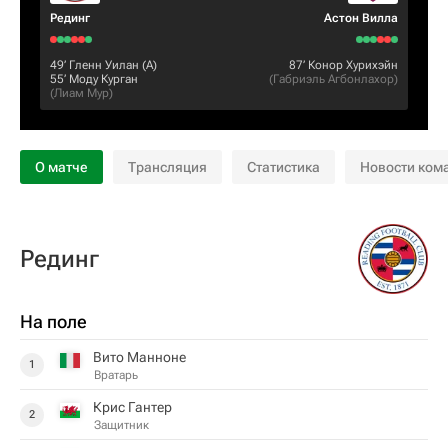
Рединг
Астон Вилла
49‎’‎
Гленн Уилан
(А)
87‎’‎
Конор Хурихэйн
55‎’‎
Моду Курган
(
Габриэль Агбонлахор
)
(
Лиам Мур
)
О матче
Трансляция
Статистика
Новости ком
Рединг
На поле
Вито Манноне
1
Вратарь
Крис Гантер
2
Защитник