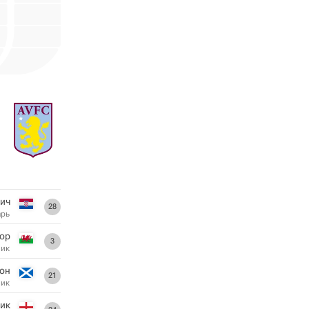
ич
28
арь
ор
3
ник
тон
21
ник
ик