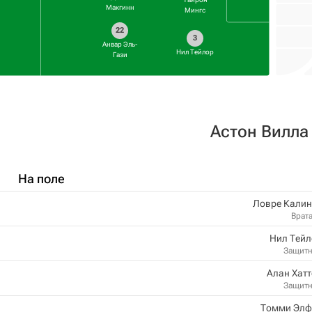
Макгинн
Мингс
22
3
Анвар Эль-
Нил Тейлор
Гази
Астон Вилла
На поле
Ловре Калин
Врат
Нил Тейл
Защит
Алан Хат
Защит
Томми Элф