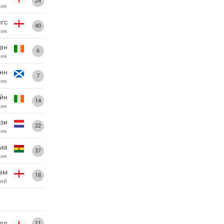
24
ник
гс
40
ник
лан
6
ник
нн
7
ник
эйн
14
ник
ази
22
ник
ма
37
ник
ам
18
ий
лл
11