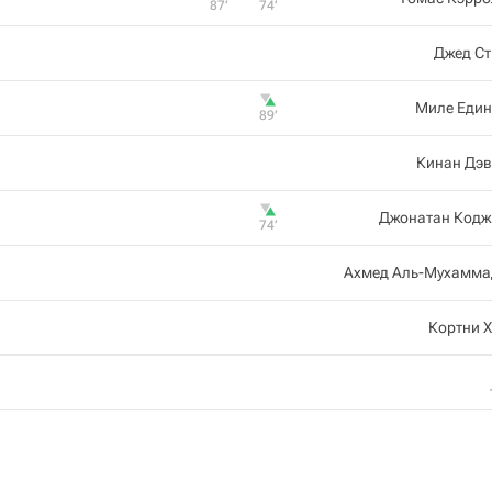
87‎’‎
74‎’‎
Джед Ст
Миле Един
89‎’‎
Кинан Дэв
Джонатан Кодж
74‎’‎
Ахмед Аль-Мухамма
Кортни 