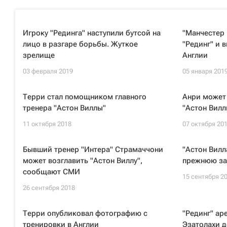
Игроку "Рединга" наступили бутсой на
"Манчестер
лицо в разгаре борьбы. Жуткое
"Рединг" и 
зрелище
Англии
03 февраля 2019
05 января 201
Терри стал помощником главного
Анри может
тренера "Астон Виллы"
"Астон Вилл
11 октября 2018
07 октября 20
Бывший тренер "Интера" Страмаччони
"Астон Вилл
может возглавить "Астон Виллу",
прежнюю за
сообщают СМИ
15 сентября 2
26 сентября 2018
Терри опубликовал фотографию с
"Рединг" ар
тренировки в Англии
Эзатолахи д