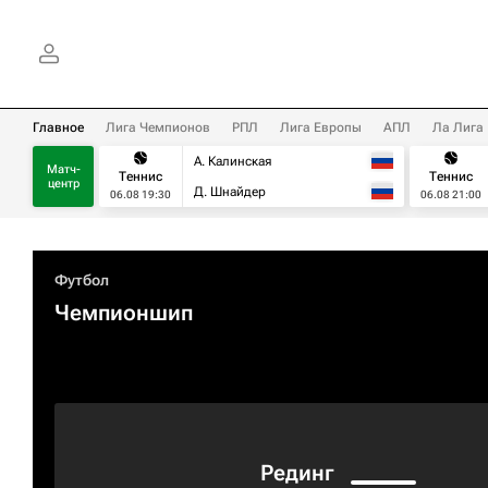
Главное
Лига Чемпионов
РПЛ
Лига Европы
АПЛ
Ла Лига
А. Калинская
Матч-
Теннис
Теннис
центр
Д. Шнайдер
06.08 19:30
06.08 21:00
Футбол
Чемпионшип
Рединг