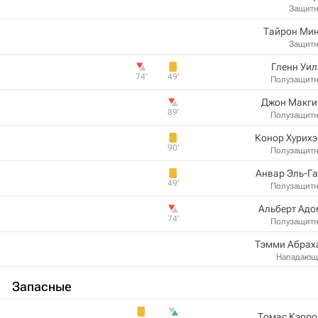
Защит
Тайрон Мин
Защит
Гленн Уи
74‎’‎
49‎’‎
Полузащит
Джон Макги
89‎’‎
Полузащит
Конор Хурих
90‎’‎
Полузащит
Анвар Эль-Г
49‎’‎
Полузащит
Альберт Адо
74‎’‎
Полузащит
Тэмми Абрах
Нападающ
Запасные
Томас Кэрро