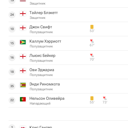
19
Защитник
Тайлер Блэкетт
24
Защитник
Джон Свифт
10
53‎’‎
Полузащитник
Каллум Хэрриотт
15
67‎’‎
Полузащитник
Льюис Бейкер
16
70‎’‎
Полузащитник
Ови Эджариа
18
Полузащитник
Энди Риномхота
35
Полузащитник
Нельсон Оливейра
22
55‎’‎
73‎’‎
Нападающий
Крис Гантер
2