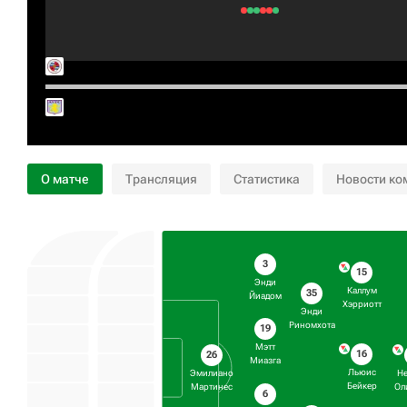
О матче
Трансляция
Статистика
Новости ко
3
15
Энди
Каллум
35
Йиадом
Хэрриотт
Энди
Риномхота
19
Мэтт
16
26
Миазга
Льюис
Эмилиано
Н
Бейкер
Мартинес
Ол
6