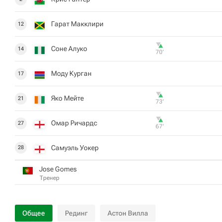
Гарат Макклири
12
Соне Алуко
14
70‎’‎
Моду Курган
17
Яко Мейте
21
73‎’‎
Омар Ричардс
27
67‎’‎
Самуэль Уокер
28
Jose Gomes
Тренер
Общее
Рединг
Астон Вилла