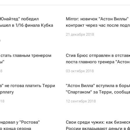
 Юнайтед" победил
Mirror: новичок "Астон Виллы"
вышел в 1/16 финала Кубка
контракт через час после под
21 декабря 2018
9
 стать главным тренером
Стив Брюс отправлен в отставк
ы"
поста главного тренера "Астон
18
03 октября 2018
а" не готова платить Терри
"Астон Вилла" вступила в борь
рплату
"Спартаком" за Терри, сооб
018
12 сентября 2018
ендовал у "Ростова"
Свои среди чужих: как бизнес
о конца сезона
России вкладывают деньги в ф