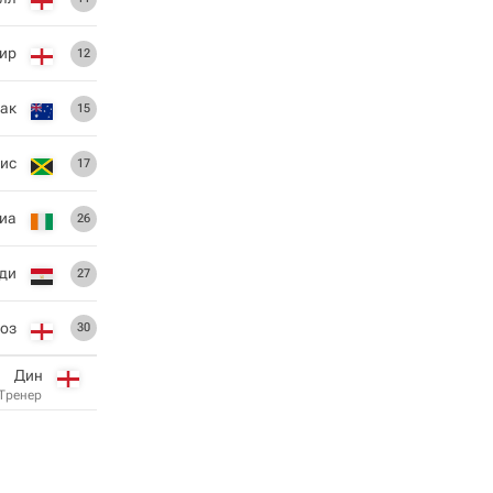
ир
12
ак
15
ис
17
иа
26
ди
27
Хоз
30
Дин
Тренер