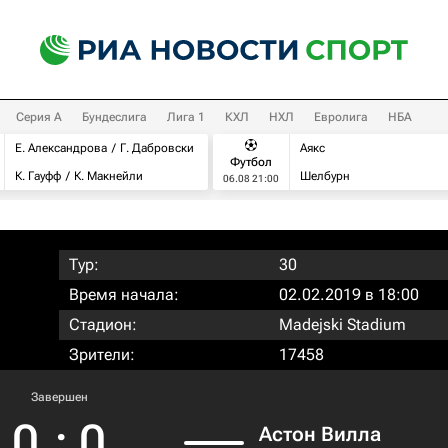
Серия А
Бундеслига
Лига 1
КХЛ
НХЛ
Евролига
НБА
Е. Александрова
Г. Дабровски
Аякс
Футбол
К. Гауфф
К. Макнейли
Шелбурн
06.08 21:00
Тур:
30
Время начала:
02.02.2019 в 18:00
Стадион:
Madejski Stadium
Зрители:
17458
Завершен
0
:
0
Астон Вилла