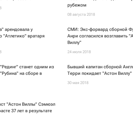
рубежом
8
08 августа 2018
а" арендовала у
СМИ: Экс-форвард сборной Ф
 "Атлетико" вратаря
Анри согласился возглавить "
Виллу"
8
24 июля 2018
"Рединг" станет одним из
Бывший капитан сборной Англ
"Рубина" на сборе в
Терри покидает "Астон Виллу"
30 мая 2018
ист "Астон Виллы" Сэмюэл
асте 37 лет в результате