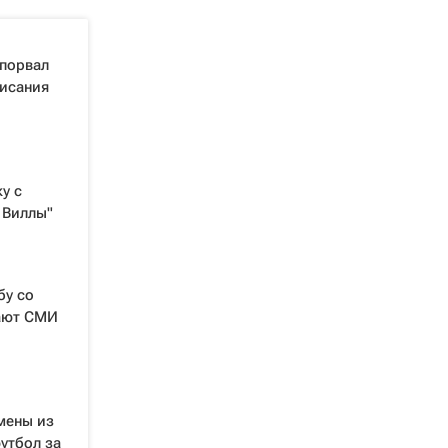
 порвал
писания
у с
 Виллы"
бу со
щают СМИ
мены из
утбол за