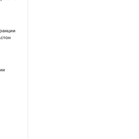
ранции
Астон
ии