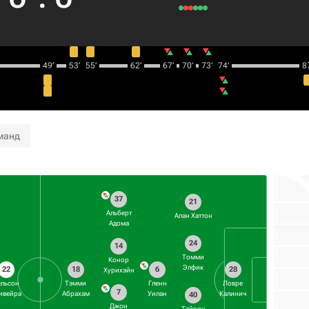
49‎’‎
53‎’‎
55‎’‎
62‎’‎
67‎’‎
70‎’‎
73‎’‎
74‎’‎
87
манд
37
21
Альберт
Алан Хаттон
Адома
24
14
Томми
Конор
Элфик
22
18
6
28
Хурихэйн
ельсон
Тэмми
Гленн
Ловре
7
ивейра
Абрахам
Уилан
Калинич
40
Джон
Тайрон