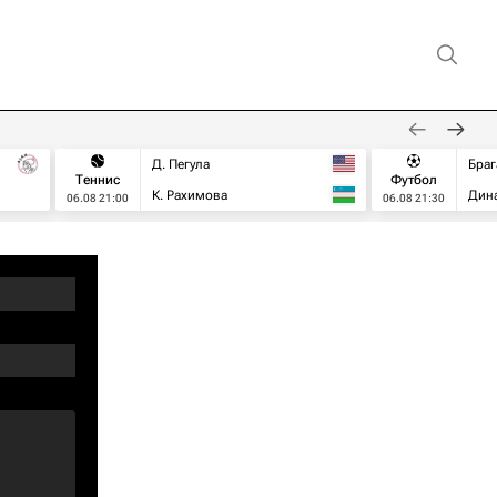
Д. Пегула
Браг
Теннис
Футбол
К. Рахимова
Дин
06.08 21:00
06.08 21:30