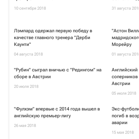
10 сентября 2018
31 августа 201
Лэмпард одержал первую победу в
"Астон Вилл
качестве главного тренера "Дерби
мадридского
Каунти"
Морейру
04 августа 2018
01 августа 201
"Рубин" сыграл вничью c "Редингом" на
Английский 
сборе в Австрии
соперников 
Австрии
20 июля 2018
05 июля 2018
"Фулхэм" впервые с 2014 года вышел в
Экс-футбол
английскую премьер-лигу
погиб в возр
аварии
26 мая 2018
15 мая 2018