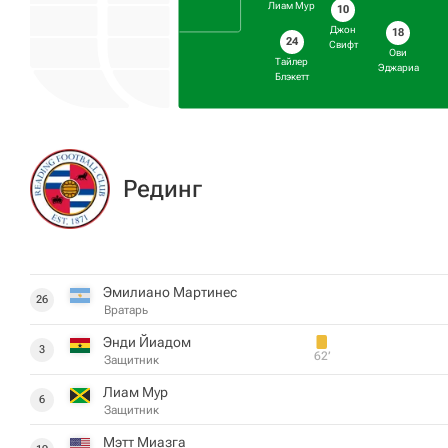
Лиам Мур
10
Джон
18
24
Свифт
Ови
Тайлер
Эджариа
Блэкетт
Рединг
Эмилиано Мартинес
26
Вратарь
Энди Йиадом
3
62‎’‎
Защитник
Лиам Мур
6
Защитник
Мэтт Миазга