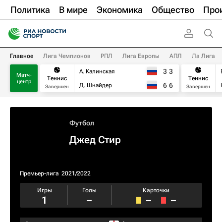
Политика
В мире
Экономика
Общество
Про
Главное
Лига Чемпионов
РПЛ
Лига Европы
АПЛ
Ла Лига
3
3
А. Калинская
Матч-
Теннис
Теннис
центр
6
6
Д. Шнайдер
Завершен
Завершен
Футбол
Джед Стир
Премьер-лига
2021/2022
Игры
Голы
Карточки
1
–
–
–