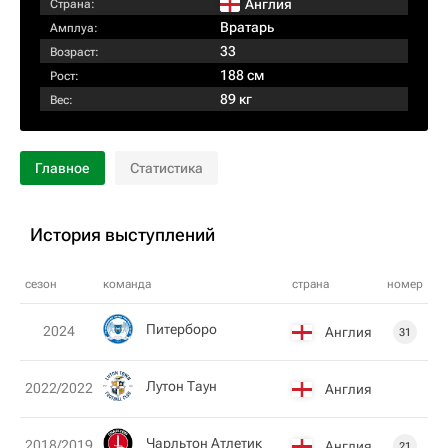
Англия
Страна:
Вратарь
Амплуа:
33
Возраст:
188 см
Рост:
89 кг
Вес:
Главное
Статистика
История выступлений
сезон
команда
страна
номер
Питерборо
2024
Англия
31
Лутон Таун
2022/2022
Англия
Чарльтон Атлетик
2018/2019
Англия
21