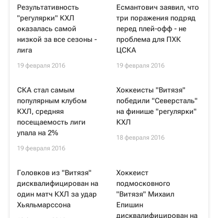
Результативность
Есмантович заявил, что
"регулярки" КХЛ
три поражения подряд
оказалась самой
перед плей-офф - не
низкой за все сезоны -
проблема для ПХК
лига
ЦСКА
19 февраля 2016
19 февраля 2016
СКА стал самым
Хоккеисты "Витязя"
популярным клубом
победили "Северсталь"
КХЛ, средняя
на финише "регулярки"
посещаемость лиги
КХЛ
упала на 2%
18 февраля 2016
19 февраля 2016
Головков из "Витязя"
Хоккеист
дисквалифицирован на
подмосковного
один матч КХЛ за удар
"Витязя" Михаил
Хьяльмарссона
Епишин
дисквалифицирован на