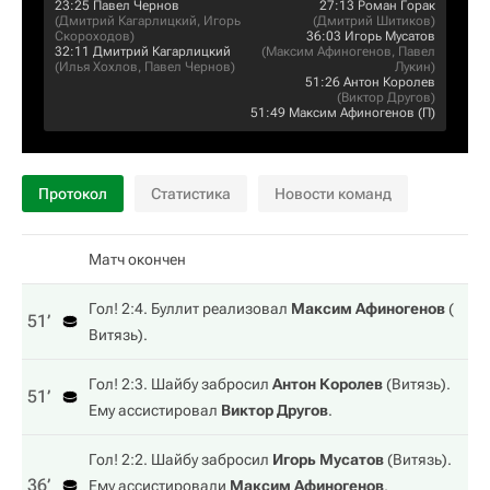
23:25
Павел Чернов
27:13
Роман Горак
(
Дмитрий Кагарлицкий
,
Игорь
(
Дмитрий Шитиков
)
Скороходов
)
36:03
Игорь Мусатов
32:11
Дмитрий Кагарлицкий
(
Максим Афиногенов
,
Павел
(
Илья Хохлов
,
Павел Чернов
)
Лукин
)
51:26
Антон Королев
(
Виктор Другов
)
51:49
Максим Афиногенов
(П)
Протокол
Статистика
Новости команд
Матч окончен
Гол! 2:4. Буллит реализовал
Максим Афиногенов
(
51‎’‎
Витязь
).
Гол! 2:3. Шайбу забросил
Антон Королев
(
Витязь
).
51‎’‎
Ему ассистировал
Виктор Другов
.
Гол! 2:2. Шайбу забросил
Игорь Мусатов
(
Витязь
).
36‎’‎
Ему ассистировали
Максим Афиногенов
,