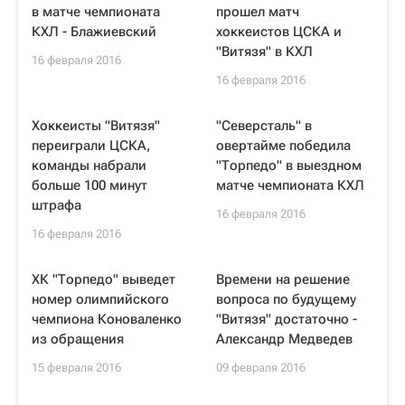
в матче чемпионата
прошел матч
КХЛ - Блажиевский
хоккеистов ЦСКА и
"Витязя" в КХЛ
16 февраля 2016
16 февраля 2016
Хоккеисты "Витязя"
"Северсталь" в
переиграли ЦСКА,
овертайме победила
команды набрали
"Торпедо" в выездном
больше 100 минут
матче чемпионата КХЛ
штрафа
16 февраля 2016
16 февраля 2016
ХК "Торпедо" выведет
Времени на решение
номер олимпийского
вопроса по будущему
чемпиона Коноваленко
"Витязя" достаточно -
из обращения
Александр Медведев
15 февраля 2016
09 февраля 2016