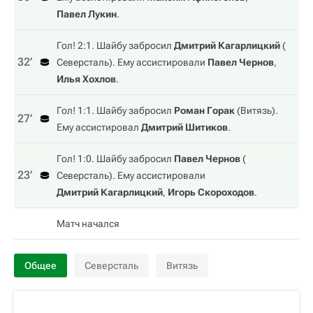
Павел Лукин
.
Гол! 2:1. Шайбу забросил
Дмитрий Кагарлицкий
(
32‎’‎
Северсталь
). Ему ассистировали
Павел Чернов
,
Илья Хохлов
.
Гол! 1:1. Шайбу забросил
Роман Горак
(
Витязь
).
27‎’‎
Ему ассистировал
Дмитрий Шитиков
.
Гол! 1:0. Шайбу забросил
Павел Чернов
(
23‎’‎
Северсталь
). Ему ассистировали
Дмитрий Кагарлицкий
,
Игорь Скороходов
.
Матч начался
Общее
Северсталь
Витязь