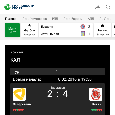
Главное
Лига Чемпионов
РПЛ
Лига Европы
АПЛ
Ла Лига
2
Бавария
Матч-
Футбол
Теннис
центр
1
Астон Вилла
Завершен
Завершен
Хоккей
КХЛ
Тур:
1
Время начала:
18.02.2016 в 19:30
Завершен
2
:
4
Северсталь
Витязь