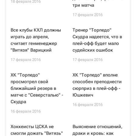
18 февраля 2016
три матча
17 февраля 2016
Все клубы КХЛ должны
Тренер "Торпедо"
играть до апреля,
Скудра надеется, что в
считает генменеджер
плей-офф будет мало
"Витязя" Варицкий
судейских ошибок
17 февраля 2016
17 февраля 2016
ХК "Торпедо"
ХК "Торпедо" вполне
просмотрел свой
способен преподнести
ближайший резерв в
сюрприз в плей-офф -
матче с "Северсталью" -
Юшкевич
Скудра
16 февраля 2016
16 февраля 2016
Хоккеисты ЦСКА не
Выяснение отношений,
смогли дожать "Витязь"
драки и кровь: как