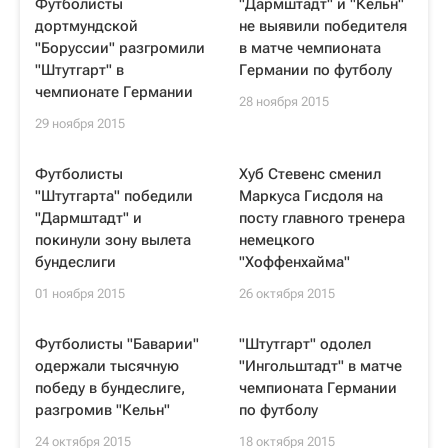
Футболисты
"Дармштадт" и "Кельн"
дортмундской
не выявили победителя
"Боруссии" разгромили
в матче чемпионата
"Штутгарт" в
Германии по футболу
чемпионате Германии
28 ноября 2015
29 ноября 2015
Футболисты
Хуб Стевенс сменил
"Штутгарта" победили
Маркуса Гисдоля на
"Дармштадт" и
посту главного тренера
покинули зону вылета
немецкого
бундеслиги
"Хоффенхайма"
01 ноября 2015
26 октября 2015
Футболисты "Баварии"
"Штутгарт" одолел
одержали тысячную
"Ингольштадт" в матче
победу в бундеслиге,
чемпионата Германии
разгромив "Кельн"
по футболу
24 октября 2015
18 октября 2015