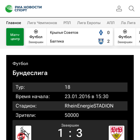
Главное
Лига Чемпионов
РПЛ
Лига Европы
АПЛ
Ла Лига
0
Крылья Советов
Матч-
Футбол
Футбол
центр
2
Балтика
Завершен
Завершен
Футбол
Бундеслига
Тур:
18
Время начала:
23.01.2016 в 15:30
Стадион:
RheinEnergieSTADION
Зрители:
50000
Завершен
1
:
3