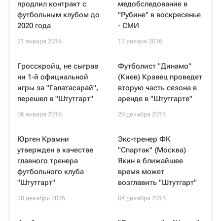
продлил контракт с
медобследование в
футбольным клубом до
"Рубине" в воскресенье
2020 года
- СМИ
21 января 2016
17 января 2016
Гросскройц, не сыграв
Футболист "Динамо"
ни 1-й официальной
(Киев) Кравец проведет
игры за "Галатасарай",
вторую часть сезона в
перешел в "Штутгарт"
аренде в "Штутгарте"
06 января 2016
29 декабря 2015
Юрген Крамни
Экс-тренер ФК
утвержден в качестве
"Спартак" (Москва)
главного тренера
Якин в ближайшее
футбольного клуба
время может
"Штутгарт"
возглавить "Штутгарт"
20 декабря 2015
04 декабря 2015