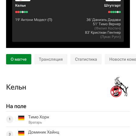
Кельн
Штутгарт
19‎’‎
Антони Модест
(П)
36‎’‎
Даниэль Дидави
51‎’‎
Тимо Вернер
(
Филип Костич
)
83‎’‎
Кристиан Гентнер
(
Лукас Рупп
)
О матче
Трансляция
Статистика
Новости ком
Кельн
На поле
Тимо Хорн
1
Вратарь
Доминик Хайнц
3