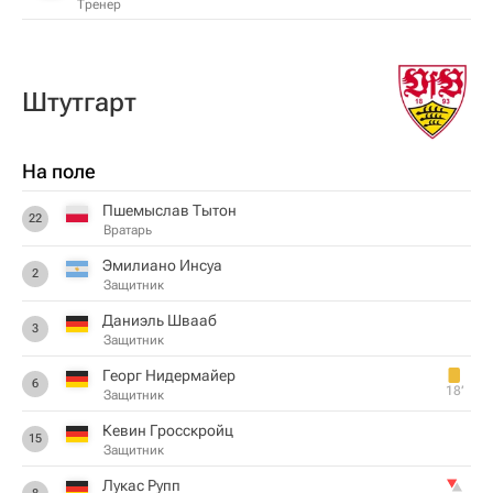
Тренер
Штутгарт
На поле
Пшемыслав Тытон
22
Вратарь
Эмилиано Инсуа
2
Защитник
Даниэль Швааб
3
Защитник
Георг Нидермайер
6
18‎’‎
Защитник
Кевин Гросскройц
15
Защитник
Лукас Рупп