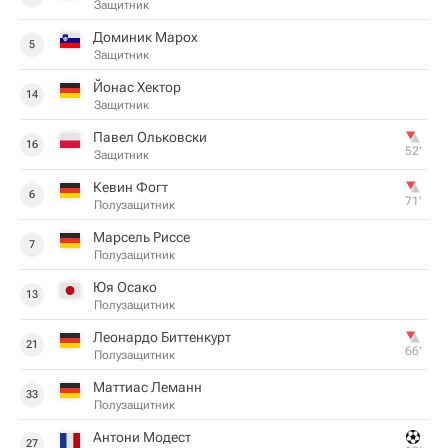
Защитник
Доминик Марох
5
Защитник
Йонас Хектор
14
Защитник
Павел Ольковски
16
52‎’‎
Защитник
Кевин Фогт
6
71‎’‎
Полузащитник
Марсель Риссе
7
Полузащитник
Юя Осако
13
Полузащитник
Леонардо Биттенкурт
21
66‎’‎
Полузащитник
Маттиас Леманн
33
Полузащитник
Антони Модест
27