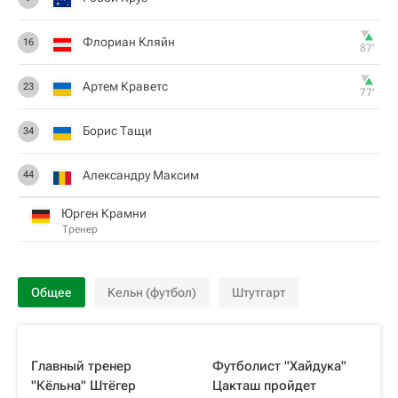
Флориан Кляйн
16
87‎’‎
Артем Краветс
23
77‎’‎
Борис Тащи
34
Александру Максим
44
Юрген Крамни
Тренер
Общее
Кельн (футбол)
Штутгарт
Главный тренер
Футболист "Хайдука"
"Кёльна" Штёгер
Цакташ пройдет