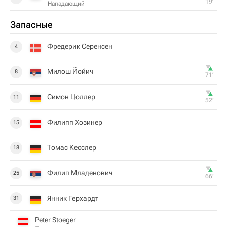
19‎’‎
Нападающий
Запасные
Фредерик Серенсен
4
Милош Йойич
8
71‎’‎
Симон Цоллер
11
52‎’‎
Филипп Хозинер
15
Томас Кесслер
18
Филип Младенович
25
66‎’‎
Янник Герхардт
31
Peter Stoeger