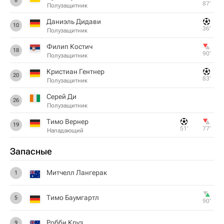
8
87‎’‎
Полузащитник
Даниэль Дидави
10
36‎’‎
Полузащитник
Филип Костич
18
90‎’‎
Полузащитник
Кристиан Гентнер
20
83‎’‎
Полузащитник
Серей Ди
26
Полузащитник
Тимо Вернер
19
51‎’‎
77‎’‎
Нападающий
Запасные
Митчелл Лангерак
1
Тимо Баумгартл
5
90‎’‎
Робби Круз
9