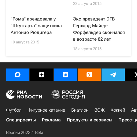
22 августа 2015
"Рома" арендовала у
Экс-президент DFB
"Штутгарта" защитника
Герхард Майер-
Антонио Рюдигера
Форфельдер скончался
в возрасте 82 лет
19 августа 2015
18 августа 2015
Футбол
Фигурное катание
Биатлон
ЗОЖ
Хоккей
Ав
Спецпроекты
Реклама
Продукты и сервисы
Пресс-ц
Версия 2023.1 Beta