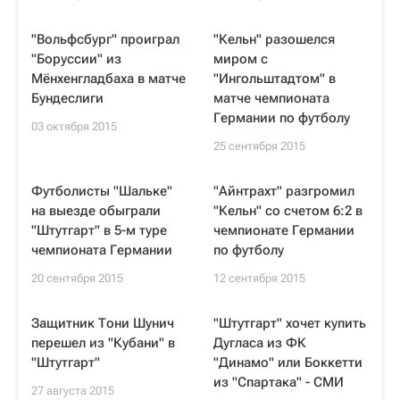
"Вольфсбург" проиграл
"Кельн" разошелся
"Боруссии" из
миром с
Мёнхенгладбаха в матче
"Ингольштадтом" в
Бундеслиги
матче чемпионата
Германии по футболу
03 октября 2015
25 сентября 2015
Футболисты "Шальке"
"Айнтрахт" разгромил
на выезде обыграли
"Кельн" со счетом 6:2 в
"Штутгарт" в 5-м туре
чемпионате Германии
чемпионата Германии
по футболу
20 сентября 2015
12 сентября 2015
Защитник Тони Шунич
"Штутгарт" хочет купить
перешел из "Кубани" в
Дугласа из ФК
"Штутгарт"
"Динамо" или Боккетти
из "Спартака" - СМИ
27 августа 2015