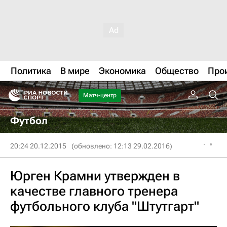
Политика
В мире
Экономика
Общество
Про
Матч-центр
Футбол
20:24 20.12.2015
(обновлено: 12:13 29.02.2016)
Юрген Крамни утвержден в
качестве главного тренера
футбольного клуба "Штутгарт"