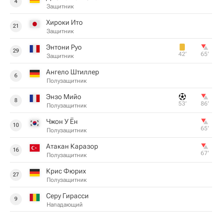
4
Защитник
Хироки Ито
21
Защитник
Энтони Руо
29
42‎’‎
65‎’‎
Защитник
Ангело Штиллер
6
Полузащитник
Энзо Мийо
8
53‎’‎
86‎’‎
Полузащитник
Чжон У Ён
10
65‎’‎
Полузащитник
Атакан Каразор
16
67‎’‎
Полузащитник
Крис Фюрих
27
Полузащитник
Серу Гирасси
9
Нападающий