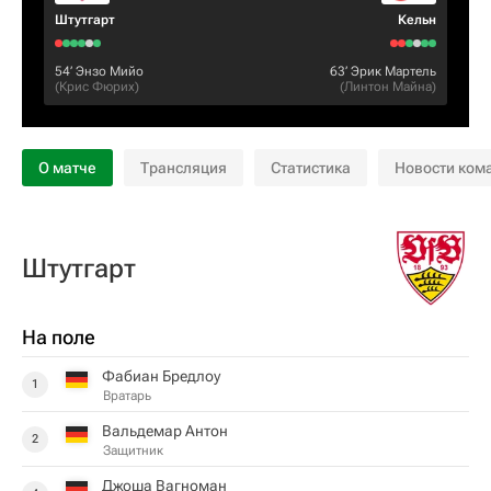
Штутгарт
Кельн
54‎’‎
Энзо Мийо
63‎’‎
Эрик Мартель
(
Крис Фюрих
)
(
Линтон Майна
)
О матче
Трансляция
Статистика
Новости ком
Штутгарт
На поле
Фабиан Бредлоу
1
Вратарь
Вальдемар Антон
2
Защитник
Джоша Вагноман