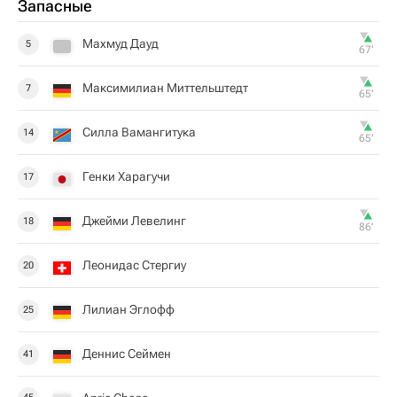
Запасные
Махмуд Дауд
5
67‎’‎
Максимилиан Миттельштедт
7
65‎’‎
Силла Вамангитука
14
65‎’‎
Генки Харагучи
17
Джейми Левелинг
18
86‎’‎
Леонидас Стергиу
20
Лилиан Эглофф
25
Деннис Сеймен
41