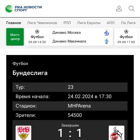
Главное
Лига Чемпионов
РПЛ
Лига Европы
АПЛ
Ла Лига
Динамо Москва
Матч-
Футбол
Футбол
центр
Динамо Махачкала
09.08 14:30
09.08 17:00
Футбол
Бундеслига
Тур:
23
Время начала:
24.02.2024 в 17:30
Стадион:
MHPArena
Зрители:
54500
Завершен
1
:
1