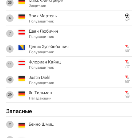
Макс Финкгрефе
35
Защитник
Эрик Мартель
6
62‎’‎
Полузащитник
Деян Любичич
7
Полузащитник
Денис Хусейнбашич
8
60‎’‎
Полузащитник
Флориан Кайнц
11
72‎’‎
Полузащитник
Justin Diehl
45
60‎’‎
Полузащитник
Ян Тильман
29
90‎’‎
Нападающий
Запасные
Бенно Шмиц
2