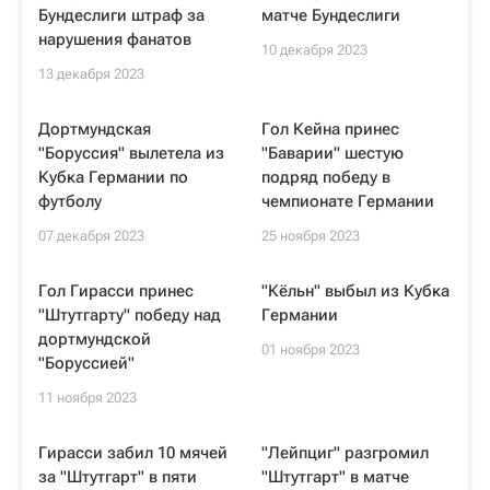
Бундеслиги штраф за
матче Бундеслиги
нарушения фанатов
10 декабря 2023
13 декабря 2023
Дортмундская
Гол Кейна принес
"Боруссия" вылетела из
"Баварии" шестую
Кубка Германии по
подряд победу в
футболу
чемпионате Германии
07 декабря 2023
25 ноября 2023
Гол Гирасси принес
"Кёльн" выбыл из Кубка
"Штутгарту" победу над
Германии
дортмундской
01 ноября 2023
"Боруссией"
11 ноября 2023
Гирасси забил 10 мячей
"Лейпциг" разгромил
за "Штутгарт" в пяти
"Штутгарт" в матче