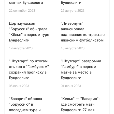
матчах Бундеслиги
Бундеслиги
22 сентября 2023
25 августа 2023
Дортмундская
"Ливерпуль"
"Боруссия" обыграла
анонсировал
"Кёльн" в первом туре
подписание контракта с
Бундеслиги
японским футболистом
19 августа 2023
18 августа 2023
"Штутгарт" по итогам
"Штутгарт" разгромил
стыков с "Гамбургом"
"Гамбург" в первом
сохранил прописку в
матче за место в
Бундеслиге
Бундеслиге
05 июня 2023
01 июня 2023
"Бавария" обошла
"Кельн" — "Бавария":
"Боруссию" в
где смотреть матч
последнем туре и
Бундеслиги 27 мая