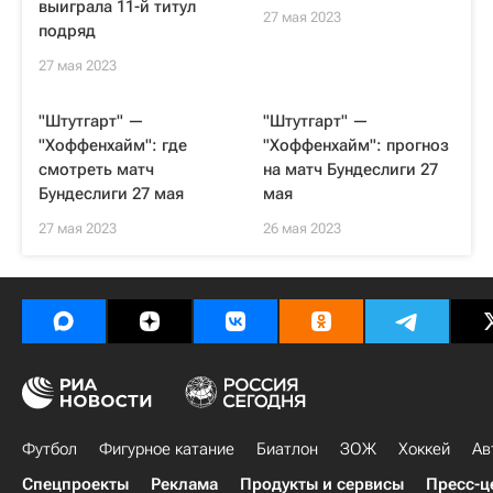
выиграла 11-й титул
27 мая 2023
подряд
27 мая 2023
"Штутгарт" —
"Штутгарт" —
"Хоффенхайм": где
"Хоффенхайм": прогноз
смотреть матч
на матч Бундеслиги 27
Бундеслиги 27 мая
мая
27 мая 2023
26 мая 2023
Футбол
Фигурное катание
Биатлон
ЗОЖ
Хоккей
Ав
Спецпроекты
Реклама
Продукты и сервисы
Пресс-ц