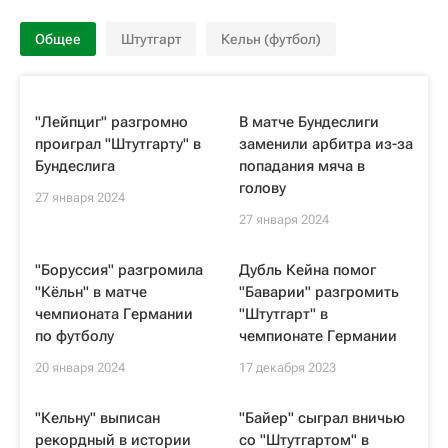
Общее
Штутгарт
Кельн (футбол)
"Лейпциг" разгромно
В матче Бундеслиги
проиграл "Штутгарту" в
заменили арбитра из-за
Бундеслига
попадания мяча в
голову
27 января 2024
27 января 2024
"Боруссия" разгромила
Дубль Кейна помог
"Кёльн" в матче
"Баварии" разгромить
чемпионата Германии
"Штутгарт" в
по футболу
чемпионате Германии
20 января 2024
17 декабря 2023
"Кельну" выписан
"Байер" сыграл вничью
рекордный в истории
со "Штутгартом" в