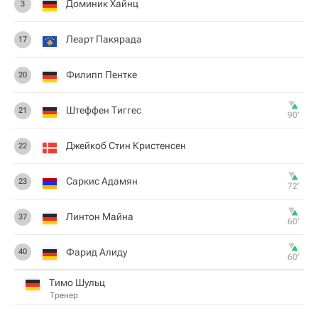
Доминик Хайнц
3
Леарт Пакярада
17
Филипп Пентке
20
Штеффен Тиггес
21
90‎’‎
Джейкоб Стин Кристенсен
22
Саркис Адамян
23
72‎’‎
Линтон Майна
37
60‎’‎
Фарид Алиду
40
60‎’‎
Тимо Шульц
Тренер