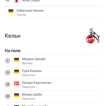
Anrie Chase
45
Себастьян Хеннес
Тренер
Кельн
На поле
Марвин Швабе
1
Вратарь
Лука Килиан
15
Защитник
Расмус Карстенсен
18
Защитник
Юлиан Шабо
24
Защитник