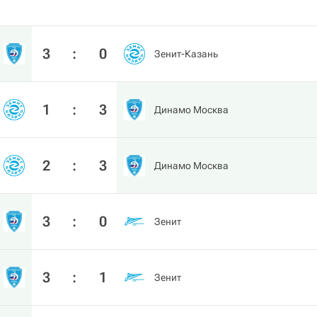
3
:
0
Зенит-Казань
1
:
3
Динамо Москва
2
:
3
Динамо Москва
3
:
0
Зенит
3
:
1
Зенит