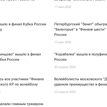
17 мая 2026
ышло в финал Кубка России
Петербургский "Зенит" обыгра
у
"Белогорье" в "Финале шести"
России
13 мая 2026
динцово" вышло в финал
"Корабелка" вышла в полуфин
убка России
России
30 апреля 2026
ь все участники "Финала
Волейболисты московского "
кого КР по волейболу
удвоили преимущество в фина
6
23 апреля 2026
делали главным тренером