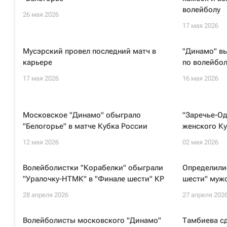
волейболу
26 мая 2026
17 мая 2026
Мусэрский провел последний матч в
"Динамо" в
карьере
по волейбол
17 мая 2026
16 мая 2026
Московское "Динамо" обыграло
"Заречье-О
"Белогорье" в матче Кубка России
женского К
12 мая 2026
02 мая 2026
Волейболистки "Корабелки" обыграли
Определилис
"Уралочку-НТМК" в "Финале шести" КР
шести" мужс
28 апреля 2026
27 апреля 202
Волейболисты московского "Динамо"
Тамбиева с