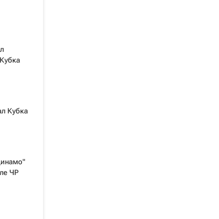
л
 Кубка
ал Кубка
Динамо"
ле ЧР