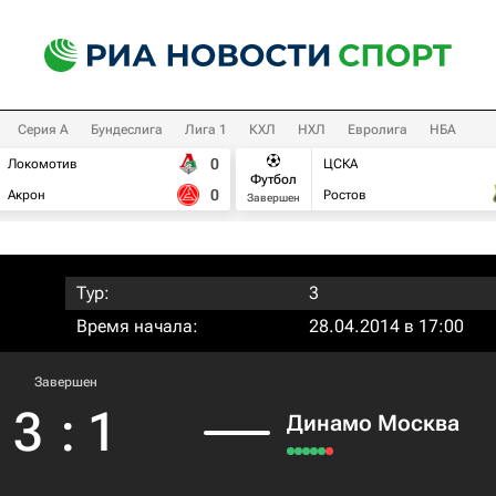
Серия А
Бундеслига
Лига 1
КХЛ
НХЛ
Евролига
НБА
0
Локомотив
ЦСКА
Футбол
0
Акрон
Ростов
Завершен
Тур:
3
Время начала:
28.04.2014 в 17:00
Завершен
3
:
1
Динамо Москва