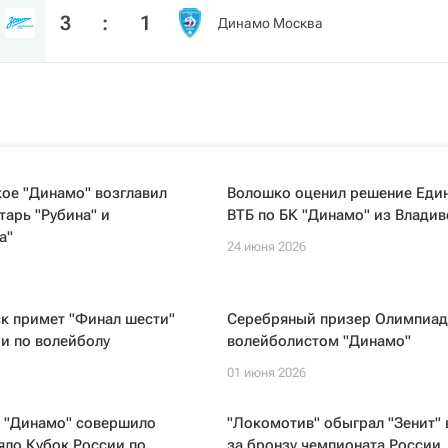
3
:
1
Динамо Москва
ое "Динамо" возглавил
Волошко оценил решение Един
арь "Рубина" и
ВТБ по БК "Динамо" из Владив
а"
24 июня 2026
к примет "Финал шести"
Серебряный призер Олимпиад
и по волейболу
волейболистом "Динамо"
01 июня 2026
 "Динамо" совершило
"Локомотив" обыграл "Зенит" 
яло Кубок России по
за бронзу чемпионата России