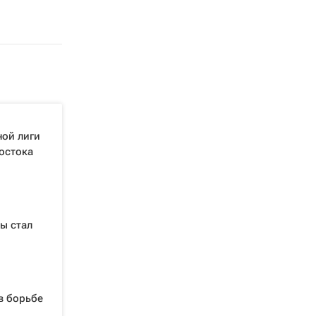
ой лиги
остока
ы стал
в борьбе