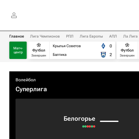
Главное
Лига Чемпионов
РПЛ
Лига Европы
АПЛ
Ла Лига
0
Крылья Советов
Матч-
Футбол
Футбол
центр
2
Балтика
Завершен
Завершен
Волейбол
Суперлига
Белогорье