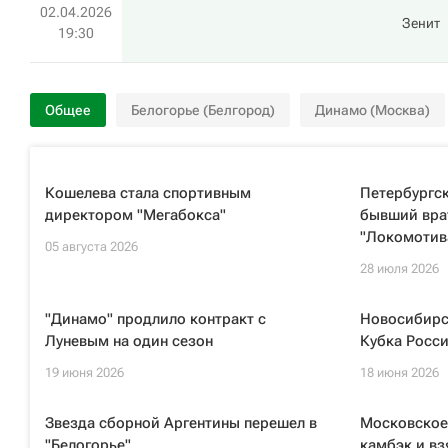
02.04.2026
Зенит
19:30
Общее
Белогорье (Белгород)
Динамо (Москва)
Кошелева стала спортивным
Петербургск
директором "Мегабокса"
бывший врат
"Локомотив
05 августа 2026
28 июля 2026
"Динамо" продлило контракт с
Новосибирс
Луневым на один сезон
Кубка Росси
19 июня 2026
18 июня 2026
Звезда сборной Аргентины перешел в
Московское
"Белогорье"
камбэк и вз