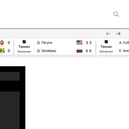
0
3
3
Д. Пегула
А. Со
Теннис
Теннис
0
6
6
Д. Шнайдер
Е. Ал
Завершен
Завершен