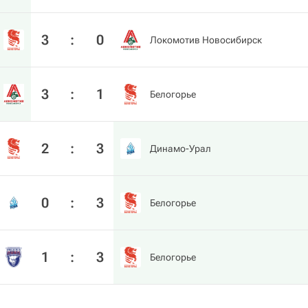
3
:
0
Локомотив Новосибирск
3
:
1
Белогорье
2
:
3
Динамо-Урал
0
:
3
Белогорье
1
:
3
Белогорье