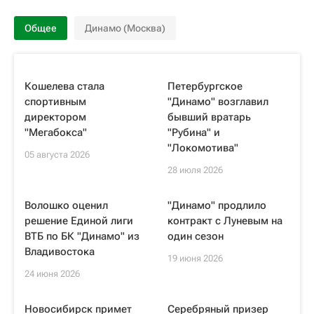
Общее
Динамо (Москва)
Кошелева стала
Петербургское
спортивным
"Динамо" возглавил
директором
бывший вратарь
"Мегабокса"
"Рубина" и
"Локомотива"
05 августа 2026
28 июля 2026
Волошко оценил
"Динамо" продлило
решение Единой лиги
контракт с Луневым на
ВТБ по БК "Динамо" из
один сезон
Владивостока
19 июня 2026
24 июня 2026
Новосибирск примет
Серебряный призер