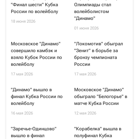
"Финал шести" Кубка
Олимпиады стал
России по волейболу
волейболистом
"Динамо"
18 июня 2026
01 июня 2026
Московское "Динамо"
"Локомотив" обыграл
совершило камбэк и
"Зенит" в борьбе за
взяло Кубок России по
бронзу чемпионата
волейболу
России
17 мая 2026
17 мая 2026
"Динамо" вышло в
Московское "Динамо"
финал Кубка России по
обыграло "Белогорье" в
волейболу
матче Кубка России
16 мая 2026
12 мая 2026
"Заречье-Одинцово"
"Корабелка" вышла в
вышло в финал
полуфинал Кубка