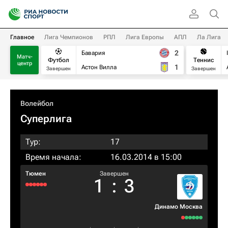
Главное
Лига Чемпионов
РПЛ
Лига Европы
АПЛ
Ла Лига
2
Бавария
Матч-
Футбол
Теннис
центр
1
Астон Вилла
Завершен
Завершен
Волейбол
Суперлига
Тур:
17
Время начала:
16.03.2014 в 15:00
Тюмен
Завершен
1
:
3
Динамо Москва