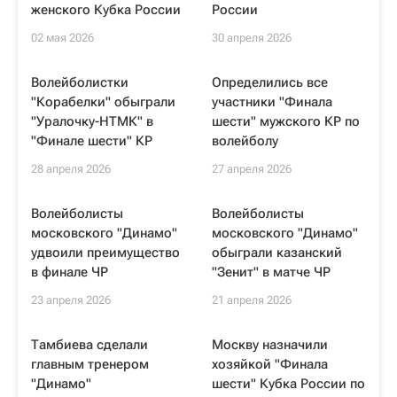
женского Кубка России
России
02 мая 2026
30 апреля 2026
Волейболистки
Определились все
"Корабелки" обыграли
участники "Финала
"Уралочку-НТМК" в
шести" мужского КР по
"Финале шести" КР
волейболу
28 апреля 2026
27 апреля 2026
Волейболисты
Волейболисты
московского "Динамо"
московского "Динамо"
удвоили преимущество
обыграли казанский
в финале ЧР
"Зенит" в матче ЧР
23 апреля 2026
21 апреля 2026
Тамбиева сделали
Москву назначили
главным тренером
хозяйкой "Финала
"Динамо"
шести" Кубка России по