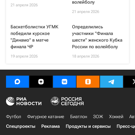
волейболу
21 апреля 2026
21 апреля 2026
Баскетболистки УГМК
Определились
победили курское
участники "Финала
"Динамо" в матче
шести" женского Кубка
финала ЧР
России по волейболу
19 апреля 2026
18 апреля 2026
Футбол
Фигурное катание
Биатлон
ЗОЖ
Хоккей
Ав
Спецпроекты
Реклама
Продукты и сервисы
Пресс-ц