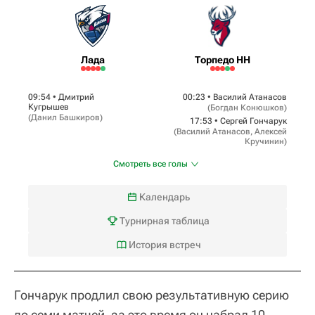
Лада
Торпедо НН
09:54 •
Дмитрий
00:23 •
Василий Атанасов
Кугрышев
(
Богдан Конюшков
)
(
Данил Башкиров
)
17:53 •
Сергей Гончарук
(
Василий Атанасов
,
Алексей
Кручинин
)
Смотреть все голы
Календарь
Турнирная таблица
История встреч
Гончарук продлил свою результативную серию
до семи матчей, за это время он набрал 10