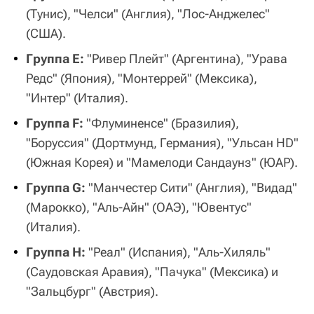
(Тунис), "Челси" (Англия), "Лос-Анджелес"
(США).
Группа E:
"Ривер Плейт" (Аргентина), "Урава
Редс" (Япония), "Монтеррей" (Мексика),
"Интер" (Италия).
Группа F:
"Флуминенсе" (Бразилия),
"Боруссия" (Дортмунд, Германия), "Ульсан HD"
(Южная Корея) и "Мамелоди Сандаунз" (ЮАР).
Группа G:
"Манчестер Сити" (Англия), "Видад"
(Марокко), "Аль-Айн" (ОАЭ), "Ювентус"
(Италия).
Группа H:
"Реал" (Испания), "Аль-Хиляль"
(Саудовская Аравия), "Пачука" (Мексика) и
"Зальцбург" (Австрия).