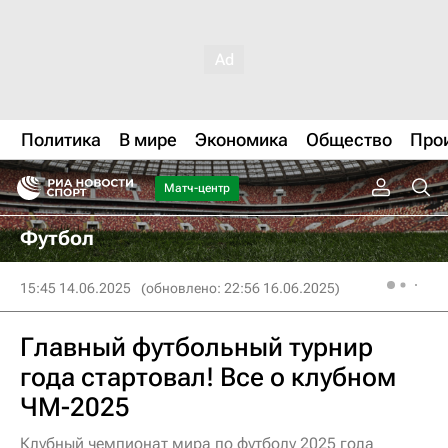
Политика
В мире
Экономика
Общество
Про
Матч-центр
Футбол
15:45 14.06.2025
(обновлено: 22:56 16.06.2025)
Главный футбольный турнир
года стартовал! Все о клубном
ЧМ-2025
Клубный чемпионат мира по футболу 2025 года