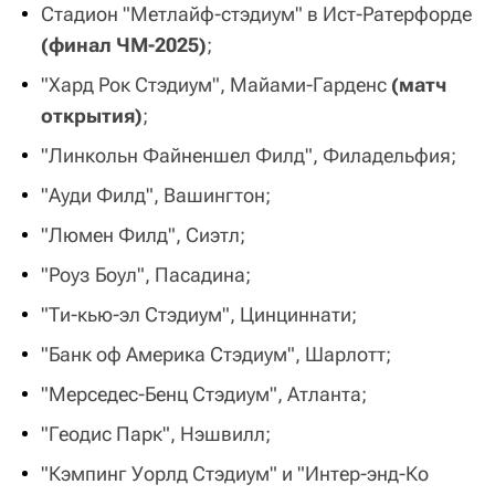
Стадион "Метлайф-стэдиум" в Ист-Ратерфорде
(финал ЧМ-2025)
;
"Хард Рок Стэдиум", Майами-Гарденс
(матч
открытия)
;
"Линкольн Файненшел Филд", Филадельфия;
"Ауди Филд", Вашингтон;
"Люмен Филд", Сиэтл;
"Роуз Боул", Пасадина;
"Ти-кью-эл Стэдиум", Цинциннати;
"Банк оф Америка Стэдиум", Шарлотт;
"Мерседес-Бенц Стэдиум", Атланта;
"Геодис Парк", Нэшвилл;
"Кэмпинг Уорлд Стэдиум" и "Интер-энд-Ко