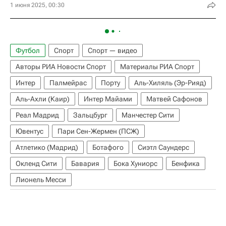
1 июня 2025, 00:30
Футбол
Спорт
Спорт — видео
Авторы РИА Новости Спорт
Материалы РИА Спорт
Интер
Палмейрас
Порту
Аль-Хиляль (Эр-Рияд)
Аль-Ахли (Каир)
Интер Майами
Матвей Сафонов
Реал Мадрид
Зальцбург
Манчестер Сити
Ювентус
Пари Сен-Жермен (ПСЖ)
Атлетико (Мадрид)
Ботафого
Сиэтл Саундерс
Окленд Сити
Бавария
Бока Хуниорс
Бенфика
Лионель Месси