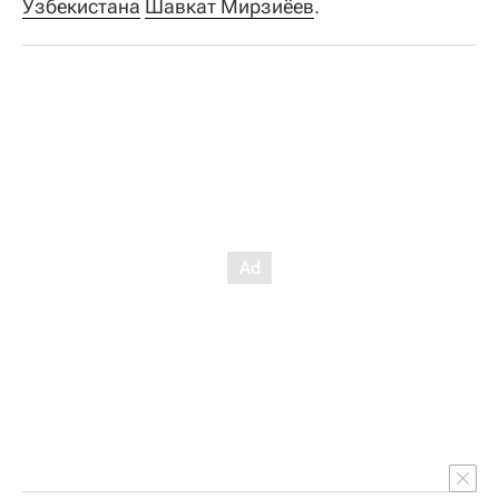
Узбекистана
Шавкат Мирзиёев
.