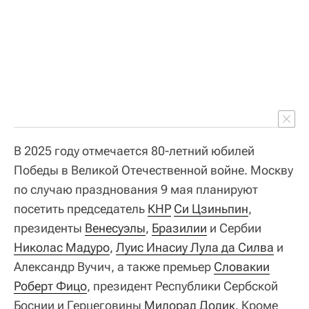
В 2025 году отмечается 80-летний юбилей
Победы в Великой Отечественной войне. Москву
по случаю празднования 9 мая планируют
посетить председатель
КНР
Си Цзиньпин
,
президенты
Венесуэлы
,
Бразилии
и Сербии
Николас Мадуро
,
Луис Инасиу Лула да Силва
и
Александр Вучич, а также премьер
Словакии
Роберт Фицо
, президент Республики Сербской
Боснии и Герцеговины
Милорад Додик
. Кроме