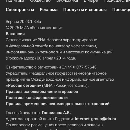
Политика
Общество
Экономика
В мире
Происшеств
Спецпроекты
Реклама
Продукты и сервисы
Пресс-ц
Версия 2023.1 Beta
© 2026 МИА «Россия сегодня»
Вакансии
Сетевое издание РИА Новости зарегистрировано
в Федеральной службе по надзору в сфере связи,
информационных технологий и массовых коммуникаций
(Роскомнадзор) 08 апреля 2014 года.
Свидетельство о регистрации Эл № ФС77-57640
Учредитель: Федеральное государственное унитарное
предприятие Международное информационное агентство
«Россия сегодня»
(МИА «Россия сегодня»).
Правила использования материалов
Политика конфиденциальности
Правила применения рекомендательных технологий
Главный редактор:
Гаврилова А.В.
Адрес электронной почты Редакции:
internet-group@ria.ru
По вопросам размещения пресс-релизов и рекламы