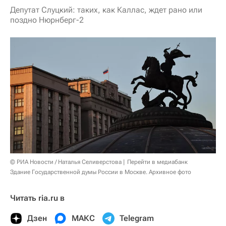
Депутат Слуцкий: таких, как Каллас, ждет рано или
поздно Нюрнберг-2
© РИА Новости / Наталья Селиверстова
Перейти в медиабанк
Здание Государственной думы России в Москве. Архивное фото
Читать ria.ru в
Дзен
МАКС
Telegram