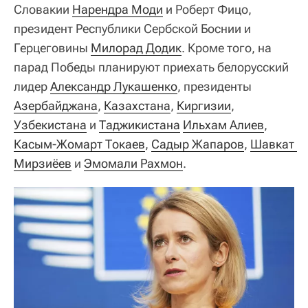
Словакии
Нарендра Моди
и Роберт Фицо,
президент Республики Сербской Боснии и
Герцеговины
Милорад Додик
. Кроме того, на
парад Победы планируют приехать белорусский
лидер
Александр Лукашенко
, президенты
Азербайджана
,
Казахстана
,
Киргизии
,
Узбекистана
и
Таджикистана
Ильхам Алиев
,
Касым-Жомарт Токаев
,
Садыр Жапаров
,
Шавкат 
Мирзиёев
и
Эмомали Рахмон
.