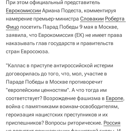
При этом официальный представитель
Еврокомиссии
Ариана Подеста, комментируя
намерение премьер-министра
Словакии
Роберта 
Фицо
посетить Парад Победы 9 мая в Москве,
заявила, что Еврокомиссия (ЕК) не имеет права
наказывать глав государств и правительств
стран Евросоюза.
"Каллас в приступе антироссийской истерии
договорилась до того, что, мол, участие в
Параде Победы в Москве противоречит
"европейским ценностям". А что тогда им
соответствует? Возрождение фашизма в
Европе
,
война с памятниками воинам-освободителям,
героизация нацистских преступников и их
приспешников? Вопросы риторические.
Россия
не допустит реинкарнации фашисткой гидры. И,