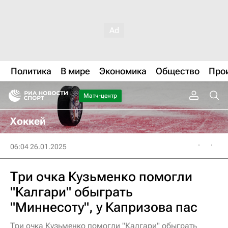
Политика
В мире
Экономика
Общество
Про
Матч-центр
Хоккей
06:04 26.01.2025
Три очка Кузьменко помогли
"Калгари" обыграть
"Миннесоту", у Капризова пас
Три очка Кузьменко помогли "Калгари" обыграть