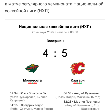
в матче регулярного чемпионата Национальной
хоккейной лиги (НХЛ).
Национальная хоккейная лига (НХЛ)
26 января 2025 • начало в 03:00
Завершен
4
:
5
Миннесота
Калгари
09:34 •
Юэль Эрикссон Эк
06:58 •
Андрей Кузьменко
(
Матс Цуккарелло
,
Кирилл
(
Назем Кадри
,
Маккензи Вигар
)
Капризов
)
32:28 •
Мартин Поспишил
54:15 •
Фредерик Годро
(
Андрей Кузьменко
,
Егор
(
Райан Хартман
,
Марко Росси
)
Шарангович
)