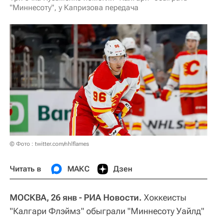
"Миннесоту", у Капризова передача
© Фото : twitter.com/nhlflames
Читать в
МАКС
Дзен
МОСКВА, 26 янв - РИА Новости.
Хоккеисты
"Калгари Флэймз" обыграли "Миннесоту Уайлд"