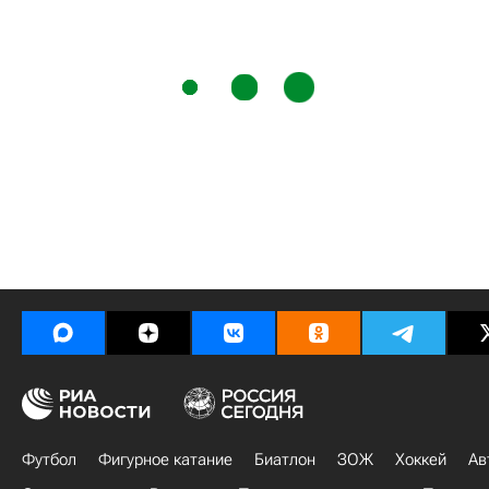
Футбол
Фигурное катание
Биатлон
ЗОЖ
Хоккей
Ав