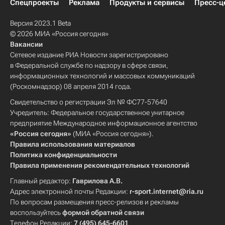
Спецпроекты
Реклама
Продукты и сервисы
Пресс-ц
Версия 2023.1 Beta
© 2026 МИА «Россия сегодня»
Вакансии
Сетевое издание РИА Новости зарегистрировано
в Федеральной службе по надзору в сфере связи,
информационных технологий и массовых коммуникаций
(Роскомнадзор) 08 апреля 2014 года.
Свидетельство о регистрации Эл № ФС77-57640
Учредитель: Федеральное государственное унитарное
предприятие Международное информационное агентство
«Россия сегодня»
(МИА «Россия сегодня»).
Правила использования материалов
Политика конфиденциальности
Правила применения рекомендательных технологий
Главный редактор:
Гаврилова А.В.
Адрес электронной почты Редакции:
r-sport.internet@ria.ru
По вопросам размещения пресс-релизов и рекламы
воспользуйтесь
формой обратной связи
Телефон Редакции:
7 (495) 645-6601