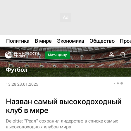
Политика
В мире
Экономика
Общество
Про
Матч-центр
Футбол
13:28 23.01.2025
Назван самый высокодоходный
клуб в мире
Deloitte: "Реал" сохранил лидерство в списке самых
высокодоходных клубов мира