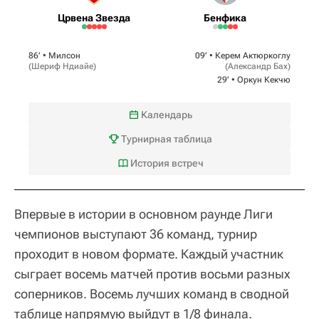
Црвена Звезда
Бенфика
86‎’‎ •
Милсон
09‎’‎ •
Керем Актюркоглу
(
Шериф Ндиайе
)
(
Александр Бах
)
29‎’‎ •
Оркун Кекчю
Календарь
Турнирная таблица
История встреч
Впервые в истории в основном раунде Лиги
чемпионов выступают 36 команд, турнир
проходит в новом формате. Каждый участник
сыграет восемь матчей против восьми разных
соперников. Восемь лучших команд в сводной
таблице напрямую выйдут в 1/8 финала.