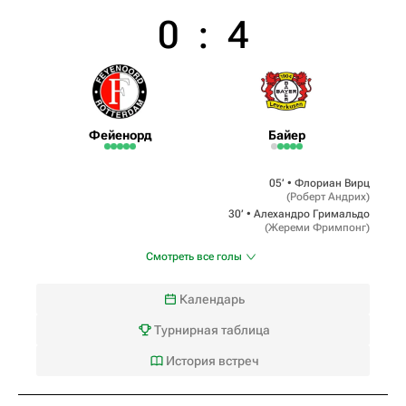
0
:
4
Фейенорд
Байер
05‎’‎ •
Флориан Вирц
(
Роберт Андрих
)
30‎’‎ •
Алехандро Гримальдо
(
Жереми Фримпонг
)
Смотреть все голы
Календарь
Турнирная таблица
История встреч