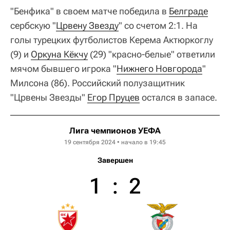
"Бенфика" в своем матче победила в
Белграде
сербскую "
Црвену Звезду
" со счетом 2:1. На
голы турецких футболистов Керема Актюркоглу
(9) и
Оркуна Кёкчу
(29) "красно-белые" ответили
мячом бывшего игрока "
Нижнего Новгорода
"
Милсона (86). Российский полузащитник
"Црвены Звезды"
Егор Пруцев
остался в запасе.
Лига чемпионов УЕФА
19 сентября 2024 • начало в 19:45
Завершен
1
:
2