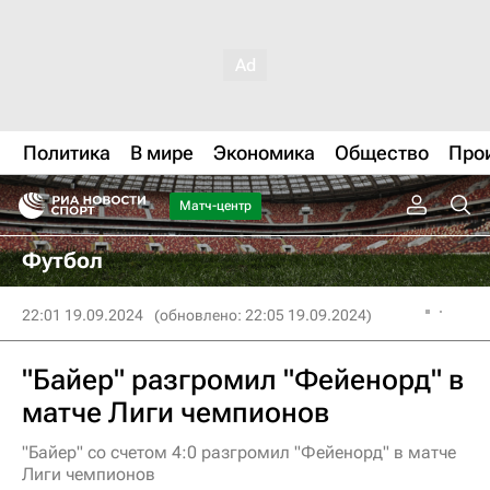
Политика
В мире
Экономика
Общество
Про
Матч-центр
Футбол
22:01 19.09.2024
(обновлено: 22:05 19.09.2024)
"Байер" разгромил "Фейенорд" в
матче Лиги чемпионов
"Байер" со счетом 4:0 разгромил "Фейенорд" в матче
Лиги чемпионов