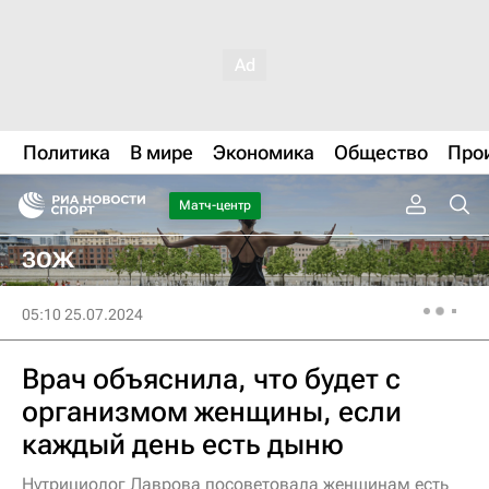
Политика
В мире
Экономика
Общество
Про
Матч-центр
ЗОЖ
05:10 25.07.2024
Врач объяснила, что будет с
организмом женщины, если
каждый день есть дыню
Нутрициолог Лаврова посоветовала женщинам есть