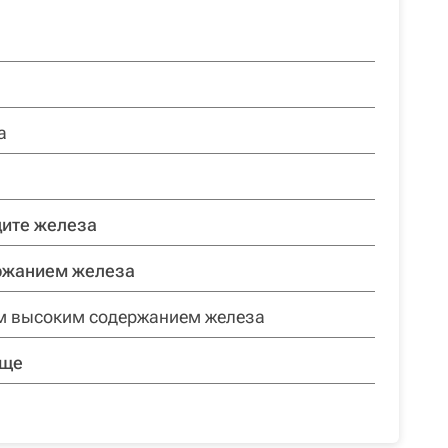
а
ците железа
ржанием железа
ым высоким содержанием железа
ище