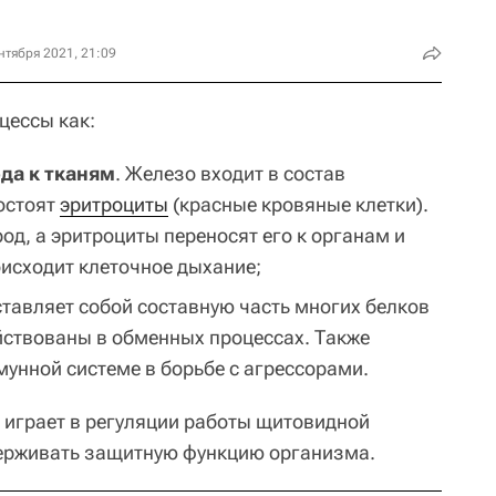
нтября 2021, 21:09
цессы как:
да к тканям
. Железо входит в состав
состоят
эритроциты
(красные кровяные клетки).
д, а эритроциты переносят его к органам и
роисходит клеточное дыхание;
ставляет собой составную часть многих белков
йствованы в обменных процессах. Также
унной системе в борьбе с агрессорами.
 играет в регуляции работы щитовидной
держивать защитную функцию организма.