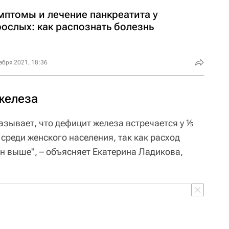
мптомы и лечение панкреатита у
рослых: как распознать болезнь
абря 2021, 18:36
железа
азывает, что дефицит железа встречается у ⅕
среди женского населения, так как расход
н выше", – объясняет Екатерина Ладикова,