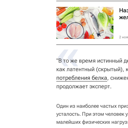
На
же
«
2 ноя
"В то же время истинный д
как латентный (скрытый),
потребления белка
, сниже
продолжает эксперт.
Один из наиболее частых при
усталость. При этом человек у
малейших физических нагрузк