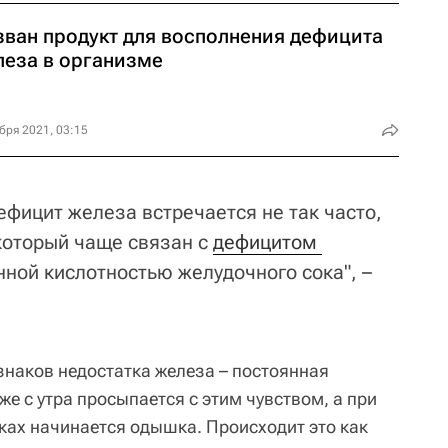
зван продукт для восполнения дефицита
леза в организме
бря 2021, 03:15
ефицит железа встречается не так часто,
 который чаще связан с
дефицитом 
нной кислотностью желудочного сока", –
знаков недостатка железа – постоянная
же с утра просыпается с этим чувством, а при
ах начинается одышка. Происходит это как