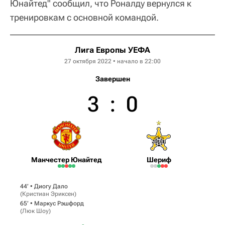
Юнайтед" сообщил, что Роналду вернулся к
тренировкам с основной командой.
Лига Европы УЕФА
27 октября 2022 • начало в 22:00
Завершен
3
:
0
Манчестер Юнайтед
Шериф
44‎’‎ •
Диогу Дало
(
Кристиан Эриксен
)
65‎’‎ •
Маркус Рэшфорд
(
Люк Шоу
)