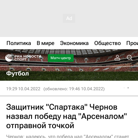
Политика
В мире
Экономика
Общество
Про
Матч-центр
Футбол
19:29 10.04.2022
(обновлено: 19:46 10.04.2022)
Защитник "Спартака" Чернов
назвал победу над "Арсеналом"
отправной точкой
Чернов: надеюсь, что победа над "Арсеналом" станет