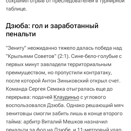
сохранил отрыв от преследователей в турнирной
таблице.
Дзюба: гол и заработанный
пенальти
"Зениту" неожиданно тяжело далась победа над
"Крыльями Советов" (2:1). Сине-бело-голубые с
первых минут завладели территориальным
преимуществом, но пропустили контратаку,
после которой Антон Зиньковский открыл счет.
Команда Сергея Семака отыгралась еще до
перерыва: подачей
Клаудиньо
с углового
воспользовался Дзюба. Однако решающий мяч
зенитовцы смогли забить лишь в конце второго
тайма: арбитр Виталий Мешков назначил
пенальти за фол на Дзюбе, и 11-метровый удар