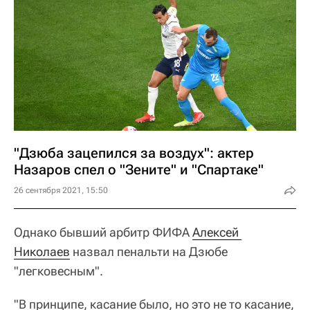
"Дзюба зацепился за воздух": актер
Назаров спел о "Зените" и "Спартаке"
26 сентября 2021, 15:50
Однако бывший арбитр ФИФА
Алексей 
Николаев
назвал пенальти на Дзюбе
"легковесным".
"В принципе, касание было, но это не то касание,