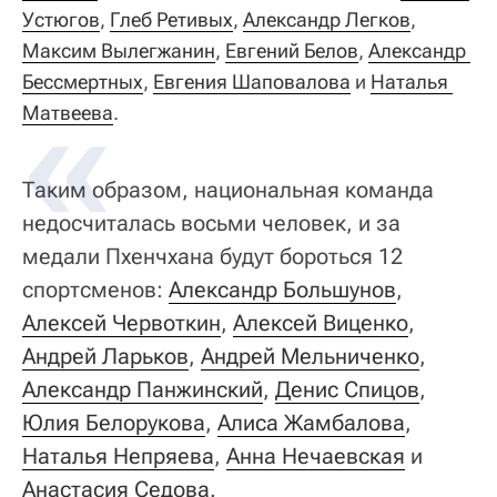
Устюгов
,
Глеб Ретивых
,
Александр Легков
,
Максим Вылегжанин
,
Евгений Белов
,
Александр 
Бессмертных
,
Евгения Шаповалова
и
Наталья 
Матвеева
.
Таким образом, национальная команда
недосчиталась восьми человек, и за
медали Пхенчхана будут бороться 12
спортсменов:
Александр Большунов
,
Алексей Червоткин
,
Алексей Виценко
,
Андрей Ларьков
,
Андрей Мельниченко
,
Александр Панжинский
,
Денис Спицов
,
Юлия Белорукова
,
Алиса Жамбалова
,
Наталья Непряева
,
Анна Нечаевская
и
Анастасия Седова
.