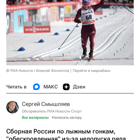
© РИА Новости / Алексей Филиппов
Перейти в медиабанк
Читать в
МАКС
Дзен
Сергей Смышляев
Обозреватель РИА Новости Спорт
Все материалы
Написать автору
Сборная России по лыжным гонкам,
"обескровленная" из-за недопуска ряда