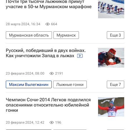
Почти три тысячи лыжников примут
участие в 50-м Мурманском марафоне
28 марта 2024, 16:34
664
Мурманская область
Мурманск
Еще
3
Александр Панжинский
Денис Спицов
Русский, победивший в двух войнах.
Иван Якимушкин
Как уничтожили Запад в лыжах
23 февраля 2024, 08:00
2191
Максим Вылегжанин
Лыжные гонки
Еще
7
Илья Черноусов
Мартин Йонсруд Сундбю
Чемпион Сочи-2014 Легков поделился
Спортивный арбитражный суд (CAS)
опасениями относительно юбилейной
гонки
Всемирное антидопинговое агентство (WADA)
Международный олимпийский комитет (МОК)
20 февраля 2024, 12:42
196
Зимние Олимпийские игры 2014