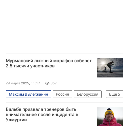
Мурманский лыжный марафон соберет
2,5 тысячи участников
29 марта 2025, 11:17
367
Максим Вылегжанин
Россия
Белоруссия
Еще
5
Германия
Андрей Чибис
Никита Крюков
Вяльбе призвала тренеров быть
Спорт
Лыжные виды спорта
внимательнее после инцидента в
Удмуртии