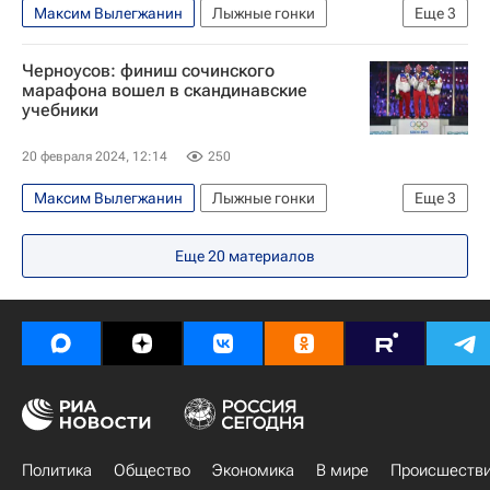
Максим Вылегжанин
Лыжные гонки
Еще
3
Авторы РИА Новости Спорт
Александр Легков
Илья Черноусов
Черноусов: финиш сочинского
Зимние Олимпийские игры 2014
марафона вошел в скандинавские
учебники
20 февраля 2024, 12:14
250
Максим Вылегжанин
Лыжные гонки
Еще
3
Илья Черноусов
Александр Легков
Еще
20
материалов
Зимние Олимпийские игры 2014
Политика
Общество
Экономика
В мире
Происшеств