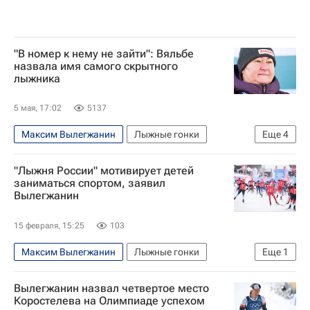
"В номер к нему не зайти": Вяльбе
назвала имя самого скрытного
лыжника
5 мая, 17:02
5137
Максим Вылегжанин
Лыжные гонки
Еще
4
Спорт
Сочи
Елена Вяльбе
"Лыжня России" мотивирует детей
Федерация лыжных гонок России (ФЛГР)
заниматься спортом, заявил
Вылегжанин
15 февраля, 15:25
103
Максим Вылегжанин
Лыжные гонки
Еще
1
Спорт
Вылегжанин назвал четвертое место
Коростелева на Олимпиаде успехом