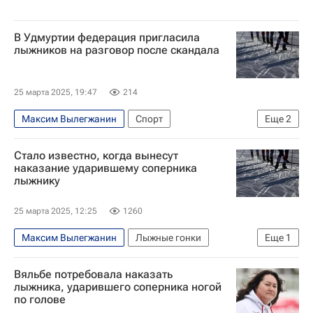
В Удмуртии федерация пригласила
лыжников на разговор после скандала
25 марта 2025, 19:47
214
Максим Вылегжанин
Спорт
Еще
2
Лыжные виды спорта
Вокруг спорта
Стало известно, когда вынесут
наказание ударившему соперника
лыжнику
25 марта 2025, 12:25
1260
Максим Вылегжанин
Лыжные гонки
Еще
1
Спорт
Вяльбе потребовала наказать
лыжника, ударившего соперника ногой
по голове