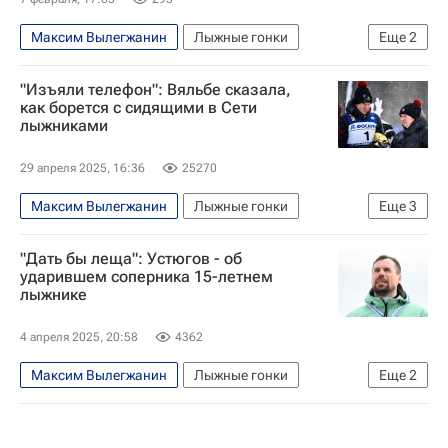
Максим Вылегжанин
Лыжные гонки
Еще
2
Дарья Непряева
"Изъяли телефон": Вяльбе сказала,
Зимние Олимпийские игры 2026
как борется с сидящими в Сети
лыжниками
29 апреля 2025, 16:36
25270
Максим Вылегжанин
Лыжные гонки
Еще
3
Елена Вяльбе
Александр Легков
"Дать бы леща": Устюгов - об
Федерация лыжных гонок России (ФЛГР)
ударившем соперника 15-летнем
лыжнике
4 апреля 2025, 20:58
4362
Максим Вылегжанин
Лыжные гонки
Еще
2
Спорт
Сергей Устюгов