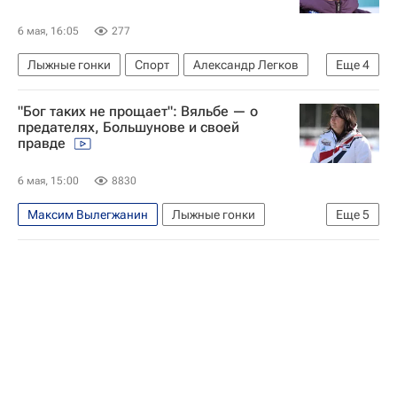
6 мая, 16:05
277
Лыжные гонки
Спорт
Александр Легков
Еще
4
Елена Вяльбе
"Бог таких не прощает": Вяльбе — о
Федерация лыжных гонок России (ФЛГР)
предателях, Большунове и своей
правде
Всемирное антидопинговое агентство (WADA)
Спортивный арбитражный суд (CAS)
6 мая, 15:00
8830
Максим Вылегжанин
Лыжные гонки
Еще
5
Елена Вяльбе
Наталья Терентьева (Непряева)
Федерация лыжных гонок России (ФЛГР)
Авторы РИА Новости Спорт
Александр Большунов