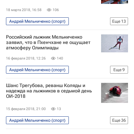
Станислав Волженцев
Максим Вылегжанин
18 марта 2018, 16:58
106
Александр Панжинский
Анастасия Доценко
Андрей Мельниченко (спорт)
Еще
13
Алексей Петухов
Мария Гущина
Интервью - Авторы
Аналитика
Российский лыжник Мельниченко
Лыжные виды спорта
Елена Вяльбе
заявил, что в Пхенчхане не ощущает
атмосферу Олимпиады
Федерация лыжных гонок России (ФЛГР)
Кубок мира по конькобежному спорту
Россия
16 февраля 2018, 12:26
140
Наталья Терентьева (Непряева)
Андрей Мельниченко (спорт)
Еще
9
Денис Спицов
Александр Большунов
Лыжные гонки - Пхенчхан 2018
Шанс Трегубова, реванш Коляды и
Александр Легков
Максим Вылегжанин
Олимпийские игры
Спорт
надежда на лыжников в седьмой день
Сергей Устюгов
ОИ-2018
Лыжные виды спорта
Пхенчхан 2018
Новости - Пхенчхан 2018
15 февраля 2018, 21:00
13
Сборная России - Пхенчхан 2018
Андрей Мельниченко (спорт)
Еще
36
Зимние Олимпийские игры 2018
Дневник Игр - Пхенчхан 2018