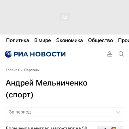
Политика
В мире
Экономика
Общество
Про
Главная
/
Персоны
Андрей Мельниченко
(спорт)
За период
Большунов выиграл масс-старт на 50