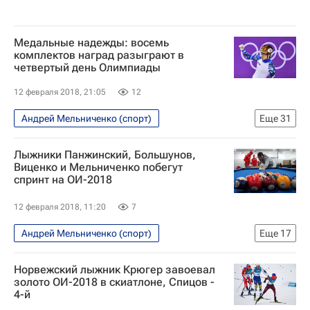
Медальные надежды: восемь
комплектов наград разыграют в
четвертый день Олимпиады
12 февраля 2018, 21:05
12
Андрей Мельниченко (спорт)
Еще
31
Дневник Игр - Пхенчхан 2018
Лыжники Панжинский, Большунов,
Олимпийские игры
Спорт
Пхенчхан 2018
Виценко и Мельниченко побегут
спринт на ОИ-2018
Новости - Пхенчхан 2018
Сборная России - Пхенчхан 2018
12 февраля 2018, 11:20
7
Константин Полтавец
Андрей Мельниченко (спорт)
Еще
17
Зимние Олимпийские игры 2018
Лыжные гонки - Пхенчхан 2018
Норвежский лыжник Крюгер завоевал
Россия на Олимпиаде 2018
Россия
Олимпийские игры
Спорт
золото ОИ-2018 в скиатлоне, Спицов -
Канада (жен.)
США (жен.)
Россия (жен.)
4-й
Лыжные виды спорта
Пхенчхан 2018