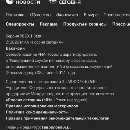
Сборная России по хоккею с шайбой
Станислав Волженцев
Сергей Устюгов
Максим Вылегжанин
Степан Фёдоров
Александр Панжинский
Наталья Матвеева
Артём Козлов
Денис Айрапетян
Глеб Ретивых
Политика
Общество
Экономика
В мире
Происшеств
Феликс Лох
Александр Энберт
Сергей Устюгов
Евгений Белов
Софья Фёдорова
Владислав Хадарин
Спецпроекты
Реклама
Продукты и сервисы
Пресс-ц
Александр Хорошилов
Глеб Ретивых
Дмитрий Сарсембаев
Антон Мамаев
Версия 2023.1 Beta
Дмитрий Логинов
© 2026 МИА «Россия сегодня»
Михаил Назаров (прыжки на лыжах с трамплина)
Вакансии
Сетевое издание РИА Новости зарегистрировано
Юлия Портунова
Юлия Гузиева
в Федеральной службе по надзору в сфере связи,
Ульяна Васильева
Анастасия Брызгалова
информационных технологий и массовых коммуникаций
(Роскомнадзор) 08 апреля 2014 года.
Галина Арсенькина
Свидетельство о регистрации Эл № ФС77-57640
Александр Крушельницкий
Учредитель: Федеральное государственное унитарное
Екатерина Ткаченко
Владислав Марченков
предприятие Международное информационное агентство
«Россия сегодня»
(МИА «Россия сегодня»).
Екатерина Ефременкова
Правила использования материалов
Юлия Ступак (Белорукова)
Политика конфиденциальности
Правила применения рекомендательных технологий
Кристина Спиридонова
Максим Буров
Главный редактор:
Гаврилова А.В.
Денис Спицов
Алексей Червоткин