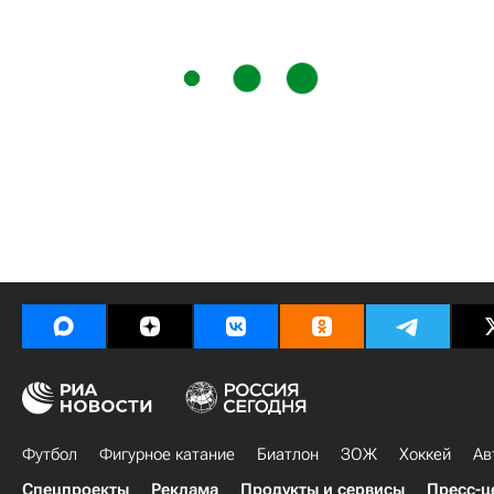
Футбол
Фигурное катание
Биатлон
ЗОЖ
Хоккей
Ав
Спецпроекты
Реклама
Продукты и сервисы
Пресс-ц