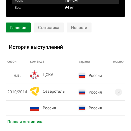
184 см
Рост:
94 кг
Вес:
Главное
Статистика
Новости
История выступлений
сезон
команда
страна
номер
ЦСКА
н.в.
Россия
Северсталь
2010/2014
Россия
55
Россия
Россия
Полная статистика