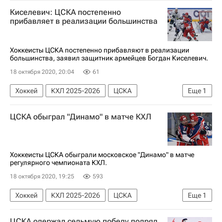
Михаил Варнаков
Торпедо
Марио Кемпе
Киселевич: ЦСКА постепенно
прибавляет в реализации большинства
Хоккеисты ЦСКА постепенно прибавляют в реализации
большинства, заявил защитник армейцев Богдан Киселевич.
18 октября 2020, 20:04
61
Хоккей
КХЛ 2025-2026
ЦСКА
Еще
1
ХК Динамо (Москва)
ЦСКА обыграл "Динамо" в матче КХЛ
Хоккеисты ЦСКА обыграли московское "Динамо" в матче
регулярного чемпионата КХЛ.
18 октября 2020, 19:25
593
Хоккей
КХЛ 2025-2026
ЦСКА
Еще
1
ХК Динамо (Москва)
ЦСКА одержал седьмую победу подряд