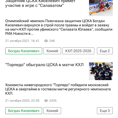
Защитник ЦСКА Киселевич примет
СКА (Санкт-Петербург)
Роман Ротенберг
участие в игре с "Салаватом"
Сергей Федоров
Трактор
Барыс
Авангард
Сергей Андронов
Олимпийский чемпион Пхенчхана защитник ЦСКА Богдан
Киселевич вернулся в строй после травмы и войдет в заявку
Артём Сергеев
на матч КХЛ против уфимского "Салавата Юлаева", сообщили
РИА Новости в...
21 октября 2021, 16:41
246
Богдан Киселевич
Хоккей
КХЛ 2025-2026
Еще
2
ЦСКА
Салават Юлаев
"Торпедо" обыграло ЦСКА в матче КХЛ
Хоккеисты нижегородского "Торпедо" победили московский
ЦСКА в овертайме в гостевом матче регулярного чемпионата
КХЛ.
21 октября 2020, 22:05
2435
Богдан Киселевич
Хоккей
Еще
3