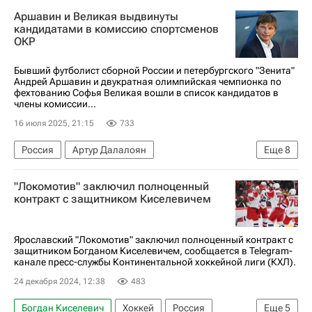
Аршавин и Великая выдвинуты
кандидатами в комиссию спортсменов
ОКР
Бывший футболист сборной России и петербургского "Зенита"
Андрей Аршавин и двукратная олимпийская чемпионка по
фехтованию Софья Великая вошли в список кандидатов в
члены комиссии...
16 июля 2025, 21:15
733
Россия
Артур Далалоян
Еще
8
Семён Елистратов
Полина Кнороз
"Локомотив" заключил полноценный
Олимпийский комитет России (ОКР)
контракт с защитником Киселевичем
Софья Великая
Андрей Аршавин
Анастасия Фесикова
Зенит
Ярославский "Локомотив" заключил полноценный контракт с
защитником Богданом Киселевичем, сообщается в Telegram-
Кубок мира по скелетону
канале пресс-службы Континентальной хоккейной лиги (КХЛ).
24 декабря 2024, 12:38
483
Богдан Киселевич
Хоккей
Россия
Еще
5