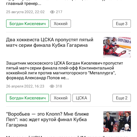
главный тренер...
25 августа 2022, 22:02
217
Богдан Киселевич
Хоккей
Еще
3
Сергей Федоров
Антон Слепышев
ЦСКА
Два хоккеиста ЦСКА пропустят пятый
матч серии финала Кубка Гагарина
Защитник московского ЦСКА Богдан Киселевич пропустит
пятый матч серии финала плей-офф Континентальной
хоккейной лиги против магнитогорского "Металлурга",
форвард Александр Попов не...
26 апреля 2022, 16:23
318
Богдан Киселевич
Хоккей
ЦСКА
Еще
2
Металлург (Магнитогорск)
КХЛ 2025-2026
"Воробьев — это Клопп? Мне ближе
Пеп": нас ждет крутой финал Кубка
Гагарина