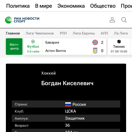
Политика
В мире
Экономика
Общество
Про
Главное
Лига Чемпионов
РПЛ
Лига Европы
АПЛ
Ла Лига
2
Бавария
Матч-
Футбол
Теннис
центр
0
Астон Вилла
2-й тайм
07.08 18:00
Хоккей
Богдан Киселевич
Россия
Страна:
ЦСКА
Клуб:
Защитник
Амплуа:
36
Возраст: