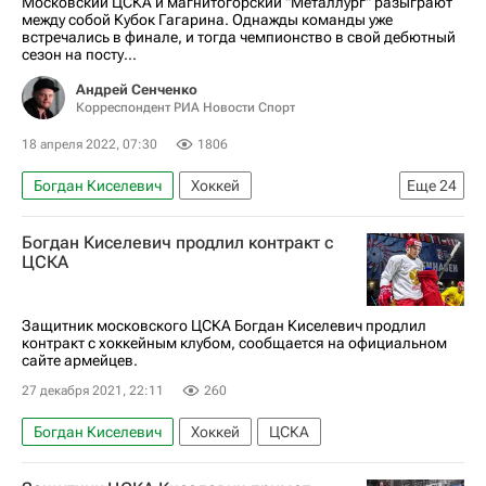
Московский ЦСКА и магнитогорский "Металлург" разыграют
между собой Кубок Гагарина. Однажды команды уже
встречались в финале, и тогда чемпионство в свой дебютный
сезон на посту...
Андрей Сенченко
Корреспондент РИА Новости Спорт
18 апреля 2022, 07:30
1806
Богдан Киселевич
Хоккей
Еще
24
Материалы РИА Спорт
Богдан Киселевич продлил контракт с
Авторы РИА Новости Спорт
КХЛ 2025-2026
ЦСКА
Кубок Гагарина
ЦСКА
Николай Голдобин
Семен Кошелев
Брендэн Лайпсик
Защитник московского ЦСКА Богдан Киселевич продлил
контракт с хоккейным клубом, сообщается на официальном
Михаил Пашнин
Никита Коростелев
сайте армейцев.
Металлург (Магнитогорск)
Сергей Плотников
27 декабря 2021, 22:11
260
Василий Кошечкин
Илья Воробьев (хоккей)
Богдан Киселевич
Хоккей
ЦСКА
Локомотив (Ярославль)
ХК Динамо (Москва)