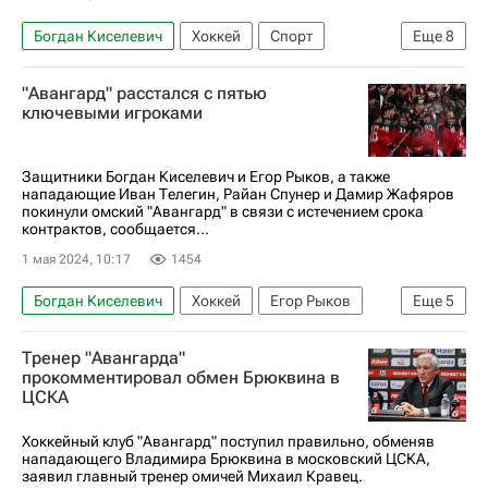
Богдан Киселевич
Хоккей
Спорт
Еще
8
Александр Кожевников
Авангард
Омск
"Авангард" расстался с пятью
Райан Спунер
Егор Рыков
Иван Телегин
ключевыми игроками
Дамир Жафяров
Россия
Защитники Богдан Киселевич и Егор Рыков, а также
нападающие Иван Телегин, Райан Спунер и Дамир Жафяров
покинули омский "Авангард" в связи с истечением срока
контрактов, сообщается...
1 мая 2024, 10:17
1454
Богдан Киселевич
Хоккей
Егор Рыков
Еще
5
Авангард
Ак Барс
Иван Телегин
ЦСКА
Тренер "Авангарда"
Спорт
прокомментировал обмен Брюквина в
ЦСКА
Хоккейный клуб "Авангард" поступил правильно, обменяв
нападающего Владимира Брюквина в московский ЦСКА,
заявил главный тренер омичей Михаил Кравец.