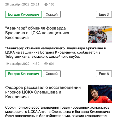
28 декабря 2022, 20:21
105
Богдан Киселевич
Хоккей
Еще
3
Владимир Брюквин
Михаил Кравец
"Авангард" обменял форварда
Авангард
Брюквина в ЦСКА на защитника
Киселевича
"Авангард" обменял нападающего Владимира Брюквина в
ЦСКА на защитника Богдана Киселевича, сообщается в
Telegram-канале омского хоккейного клуба.
19 декабря 2022, 14:32
601
Богдан Киселевич
Хоккей
Еще
6
Владимир Брюквин
Авангард
ЦСКА
Федоров рассказал о восстановлении
КХЛ 2025-2026
Трансферы
игроков ЦСКА Слепышева и
Киселевича
ХК Динамо (Москва)
Сроки полного восстановления травмированных хоккеистов
московского ЦСКА Антона Слепышева и Богдана Киселевича
будут определены в ближайшее время, заявил журналистам