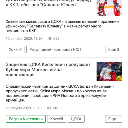
в КХЛ, обыграв "Салават Юлаев"
Хоккеисты московского ЦСКА на выезде нанесли поражение
уфимскому "Салавату Юлаеву" в матче регулярного
чемпионата КХЛ.
10 октября 2020, 16:54
652
Хоккей
Регулярный чемпионат КХЛ
Еще
3
КХЛ 2025-2026
Салават Юлаев
ЦСКА
Защитник ЦСКА Киселевич пропускает
Кубок мэра Москвы из-за
повреждения
Олимпийский чемпион защитник ЦСКА Богдан Киселевич
пропускает матчи Кубка мэра Москвы по хоккею из-за
повреждения, сообщили РИА Новости в пресс-службе
армейцев.
28 августа 2020, 20:29
148
Богдан Киселевич
Хоккей
ЦСКА
Еще
1
Кубок мэра Москвы по хоккею