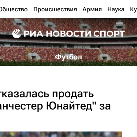
Общество
Происшествия
Армия
Наука
Ку
Футбол
тказалась продать
нчестер Юнайтед" за