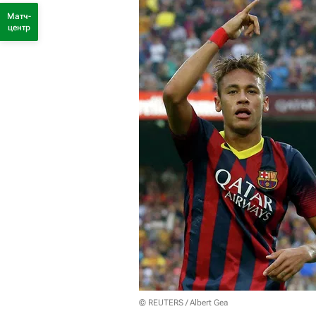
Матч-
центр
© REUTERS / Albert Gea