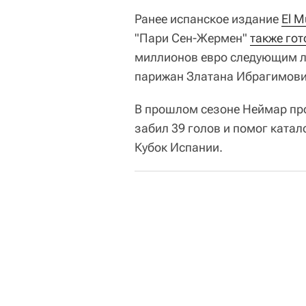
Ранее испанское издание
El M
"Пари Сен-Жермен"
также гот
миллионов евро следующим ле
парижан Златана Ибрагимови
В прошлом сезоне Неймар пров
забил 39 голов и помог ката
Кубок Испании.